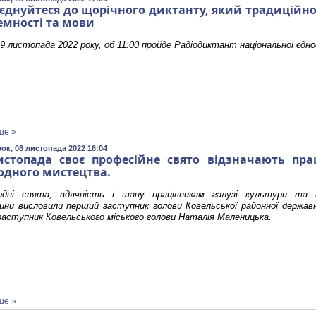
єднуйтеся до щорічного диктанту, який традиційно 
емності та мови
9 листопада 2022 року, об 11:00 пройде Радіодиктант національної єдно
ше »
ок, 08 листопада 2022 16:04
истопада своє професійне свято відзначають пр
одного мистецтва.
одні свята, вдячність і шану працівникам галузі культури т
ни висловили перший заступник голови Ковельської районної державно
заступник Ковельського міського голови Наталія Маленицька.
ше »