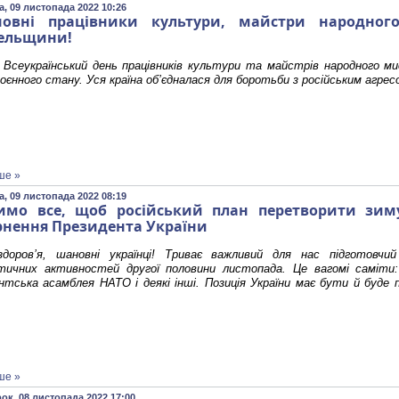
, 09 листопада 2022 10:26
овні працівники культури, майстри народног
ельщини!
 Всеукраїнський день працівників культури та майстрів народного м
оєнного стану. Уся країна об’єдналася для боротьби з російським агрес
ше »
, 09 листопада 2022 08:19
имо все, щоб російський план перетворити зим
рнення Президента України
доров’я, шановні українці! Триває важливий для нас підготовчи
тичних активностей другої половини листопада. Це вагомі саміти
тська асамблея НАТО і деякі інші. Позиція України має бути й буде 
ше »
ок, 08 листопада 2022 17:00