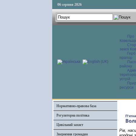
06 серпня 2026
Про
Ковельщ
Сторі
землі Ков
Герб
прапор
Пасп
району
Адмі
територі
устрій
Прир
ресурси
Нормативно-правова база
Регуляторна політика
П'ятни
Вол
Цивільний захист
Рів, нас
Звернення громадян
кордоні 