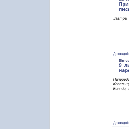
При
пис
Завтра, 
Докладні
Вівтор
9 л
нар
Наперед
Ковельщи
Коляда, 
Докладні