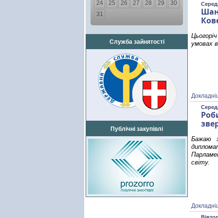
24
25
26
27
28
29
30
Середа
Шан
31
Ков
Цьогоріч
Служба зайнятості
умовах в
Докладні
Середа
Роб
зве
Публічні закупівлі
Бажаю з
диплома
Парламен
світу.
Докладні
Вівтор