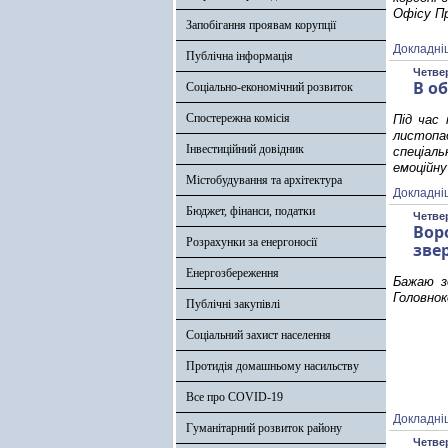
Офісу П
Запобігання проявам корупції
Докладні
Публічна інформація
Четвер
В о
Соціально-економічний розвиток
Спостережна комісія
Під час 
листопа
Інвестиційний довідник
спеціал
емоційну
Містобудування та архітектура
Докладні
Бюджет, фінанси, податки
Четвер
Вор
Розрахунки за енергоносії
зве
Енергозбереження
Бажаю зд
Головнок
Публічні закупівлі
Соціальний захист населення
Протидія домашньому насильству
Все про COVID-19
Докладні
Гуманітарний розвиток району
Четвер