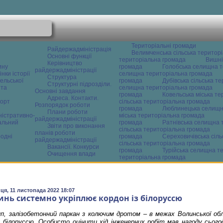
Територіальні громади
Райдержадміністрація
Велимченська сільська територ
Основні функції
територіальна громада
Вишні
Керівництво
ину
громада
Голобська селищна т
райдержадміністрації
нки історії
селищна територіальна громада
Структура
ельської
громада
Дубівська сільська т
Структурні підрозділи.
 та
селищна територіальна громада
Основні завдання
громада
Ковельська міська т
Адреса. Контакти.
орт
сільська територіальна громада
Розпорядок роботи
громада
Люблинецька селищн
Плани роботи
ністративно-
міська територіальна громада
райдержадміністрації
альний
громада
Ратнівська селищна 
Звіти про виконання
сільська територіальна громада
планів роботи
одні
громада
Сереховичівська сіл
райдержадміністрації
сільська територіальна громада
Вакансії. Конкурси
громада
Турійська селищна т
Очищення влади
територіальна громада
ця, 11 листопада 2022 18:07
инь системно укріплює кордон із білоруссю
ип, залізобетонний паркан з колючим дротом – в межах Волинської об
з білоруссю. Особисто оцінити хід інженерних робіт мав нагоду сього