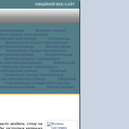
ОФІЦІЙНИЙ ВЕБ-САЙТ
іальна громада
Велицька сільська
вська сільська територіальна
ериторіальна громада
Головненська
Дубечненська сільська територіальна
ериторіальна громада
Заболоттівська
Забродівська сільська територіальна
ериторіальна громада
Колодяжненська
Луківська селищна територіальна
а територіальна громада
Любомльська
Поворська сільська територіальна
територіальна громада
Рівненська
Самарівська сільська територіальна
ьська територіальна громада
Смідинська
Старовижівська селищна територіальна
ериторіальна громада
Шацька селищна
ласті зводять стіну на
дні заступник керівника