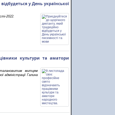
відбудеться у День української
сті-2022.
ацівники культури та аматори
а талановитим митцям
ї адміністрації Галина