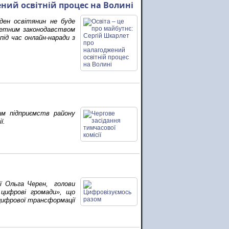
ений освітній процес на Волині
ден освітянин не буде
джетним законодавством
під час онлайн-наради з
ам підприємств району
ї.
ії Ольга Черен, голови
 цифрові громади», що
 цифрової трансформації