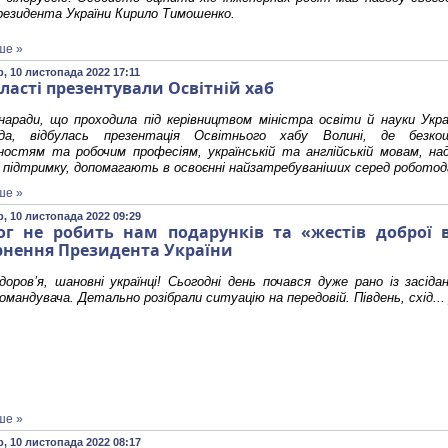
резидента України Кирило Тимошенко.
ше »
, 10 листопада 2022 17:11
бласті презентували Освітній хаб
наради, що проходила під керівництвом міністра освіти й науки Укр
да, відбулась презентація Освітнього хабу Волині, де безк
ьностям та робочим професіям, українській та англійській мовам, н
 підтримку, допомагають в освоєнні найзатребуваніших серед роботода
ше »
, 10 листопада 2022 09:29
ог не робить нам подарунків та «жестів доброї 
рнення Президента України
оровʼя, шановні українці! Сьогодні день почався дуже рано із засід
омандувача. Детально розібрали ситуацію на передовій. Південь, схід..
ше »
, 10 листопада 2022 08:17