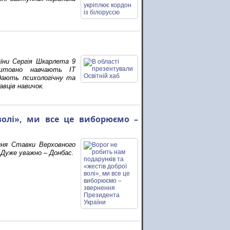
аїни Сергія Шкарлета 9
оштовно навчають IT
адають психологічну та
вців навичок.
волі», ми все це виборюємо –
ання Ставки Верховного
. Дуже уважно – Донбас.