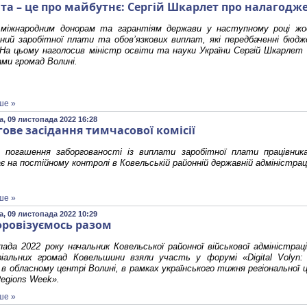
іта – це про майбутнє: Сергій Шкарлет про налагодж
 міжнародним донорам та гарантіям держави у наступному році жо
ений заробітної плати та обов’язкових виплат, які передбаченні бю
 На цьому наголосив міністр освіти та науки України Сергій Шкарлет 
ами громад Волині.
ше »
, 09 листопада 2022 16:28
гове засідання тимчасової комісії
 погашення заборгованості із виплати заробітної плати працівник
є на постійному контролі в Ковельській районній державній адміністраці
ше »
, 09 листопада 2022 10:29
ровізуємось разом
ада 2022 року начальник Ковельської районної військової адміністрац
іальних громад Ковельшини взяли участь у форумі «Digital Volyn:
в обласному центрі Волині, в рамках українського тижня регіональної
 Regions Week».
ше »