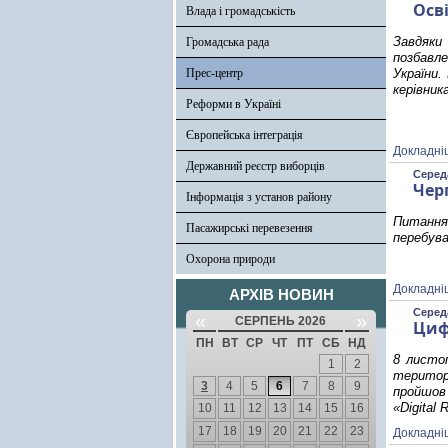
Осв
Влада і громадськість
Завдяки
Громадська рада
позбавл
Прес-центр
України.
керівник
Реформи в Україні
Європейська інтеграція
Докладні
Державний реєстр виборців
Середа
Чер
Інформація з установ району
Питання
Пасажирські перевезення
перебува
Охорона природи
Докладні
АРХІВ НОВИН
Середа
«
»
СЕРПЕНЬ 2026
Циф
ПН
ВТ
СР
ЧТ
ПТ
СБ
НД
8 листоп
1
2
територ
3
4
5
6
7
8
9
пройшов 
«Digital
10
11
12
13
14
15
16
17
18
19
20
21
22
23
Докладні