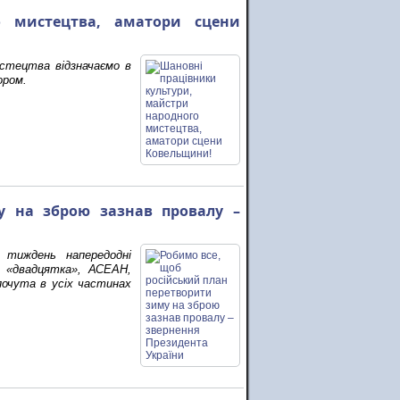
о мистецтва, аматори сцени
истецтва відзначаємо в
ором.
у на зброю зазнав провалу –
й тиждень напередодні
: «двадцятка», АСЕАН,
почута в усіх частинах