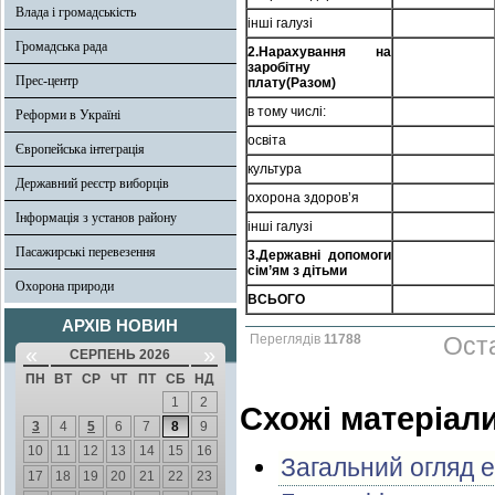
Влада і громадськість
інші галузі
Громадська рада
2.Нарахування на
заробітну
Прес-центр
плату(Разом)
в тому числі:
Реформи в Україні
освіта
Європейська інтеграція
культура
Державний реєстр виборців
охорона здоров’я
Інформація з установ району
інші галузі
Пасажирські перевезення
3.Державні допомоги
сім’ям з дітьми
Охорона природи
ВСЬОГО
АРХІВ НОВИН
Переглядів
11788
Оста
«
»
СЕРПЕНЬ 2026
ПН
ВТ
СР
ЧТ
ПТ
СБ
НД
1
2
Схожі матеріал
3
4
5
6
7
8
9
10
11
12
13
14
15
16
Загальний огляд 
17
18
19
20
21
22
23