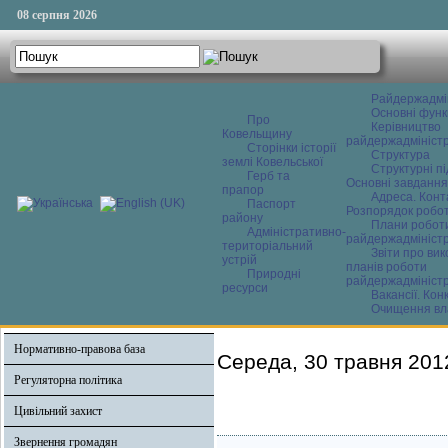
08 серпня 2026
Райдержадмі
Основні функ
Про
Керівництво
Ковельщину
райдержадміністр
Сторінки історії
Структура
землі Ковельської
Структурні пі
Герб та
Основні завдання
прапор
Адреса. Конт
Паспорт
Розпорядок робо
району
Плани робот
Адміністративно-
райдержадміністр
територіальний
Звіти про ви
устрій
планів роботи
Природні
райдержадміністр
ресурси
Вакансії. Кон
Очищення вл
Нормативно-правова база
Середа, 30 травня 201
Регуляторна політика
Цивільний захист
Звернення громадян