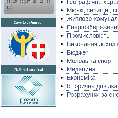
Географічна хара
24
25
26
27
28
29
30
31
Міські, селищні, с
Житлово-комунал
Служба зайнятості
Енергозбереженн
Промисловість
Виконання доході
Бюджет
Молодь та спорт
Медицина
Публічні закупівлі
Економіка
Історична довідка
Розрахунки за ене