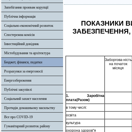
Запобігання проявам корупції
Публічна інформація
ПОКАЗНИКИ В
Соціально-економічний розвиток
ЗАБЕЗПЕЧЕННЯ, 
Спостережна комісія
Інвестиційний довідник
Містобудування та архітектура
Заборгова-ність
Бюджет, фінанси, податки
на початок
місяця
Розрахунки за енергоносії
Енергозбереження
Публічні закупівлі
1. Заробітна
Соціальний захист населення
плата(Разом)
в тому числі:
Протидія домашньому насильству
освіта
Все про COVID-19
культура
Гуманітарний розвиток району
охорона здоров"я