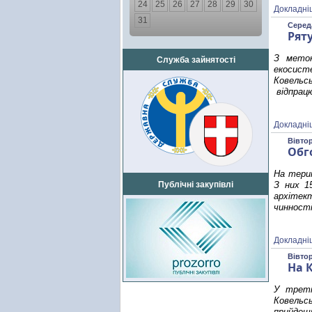
24
25
26
27
28
29
30
Докладні
31
Середа
Рят
З метою
Служба зайнятості
екосист
Ковельс
відпрацю
Докладні
Вівтор
Обг
На терит
Публічні закупівлі
З них 1
архітект
чинності
Докладні
Вівтор
На 
У третю
Ковельс
прийдеш