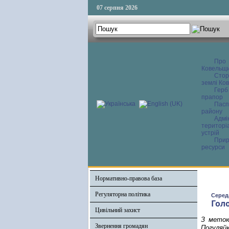
07 серпня 2026
Про
Ковельщ
Сторі
землі Ков
Герб
прапор
Пасп
району
Адмі
територі
устрій
Прир
ресурси
Нормативно-правова база
Регуляторна політика
Середа
Гол
Цивільний захист
З метою
Звернення громадян
Погуляйк