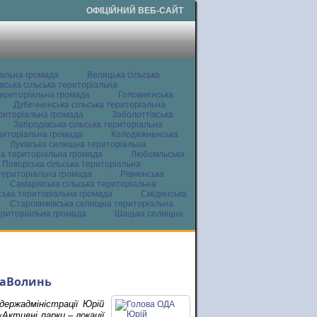
ОФІЦІЙНИЙ ВЕБ-САЙТ
іальна громада
Велицька сільська
вська сільська територіальна
ериторіальна громада
Головненська
Дубечненська сільська територіальна
ериторіальна громада
Заболоттівська
Забродівська сільська територіальна
ериторіальна громада
Колодяжненська
Луківська селищна територіальна
а територіальна громада
Любомльська
Поворська сільська територіальна
територіальна громада
Рівненська
Самарівська сільська територіальна
ьська територіальна громада
Смідинська
Старовижівська селищна територіальна
ериторіальна громада
Шацька селищна
ваВолинь
держадміністрації Юрій
ктивні парки – локації