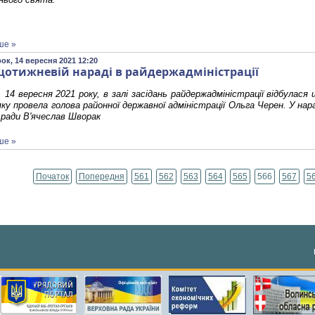
ше »
ок, 14 вересня 2021 12:20
щотижневій нараді в райдержадміністрації
, 14 вересня 2021 року, в залі засідань райдержадміністрації відбула
яку провела голова районної державної адміністрації Ольга Черен. У нар
 ради В'ячеслав Шворак
ше »
Початок
Попередня
561
562
563
564
565
566
567
5
Сторінка 566 із 795