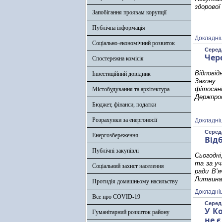
здорової
Запобігання проявам корупції
Публічна інформація
Докладні
Соціально-економічний розвиток
Середа
Чер
Спостережна комісія
Відповід
Інвестиційний довідник
Закону
фітосані
Містобудування та архітектура
Держпро
Бюджет, фінанси, податки
Розрахунки за енергоносії
Докладні
Середа
Енергозбереження
Від
Публічні закупівлі
Сьогодні
та за уч
Соціальний захист населення
ради В’я
Литвина
Протидія домашньому насильству
Докладні
Все про COVID-19
Середа
У К
Гуманітарний розвиток району
не 