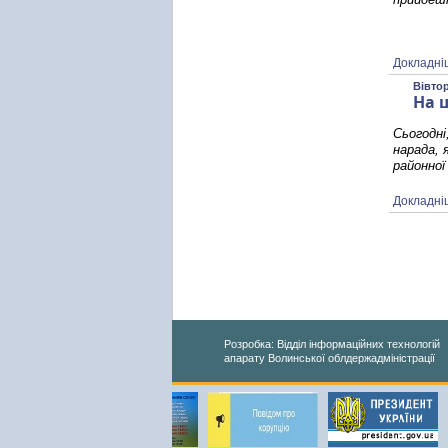
Докладні
Вівтор
На 
Сьогодні
нарада, 
районної
Докладні
Розробка: Відділ інформаційних технологій
апарату Волинської облдержадміністрації