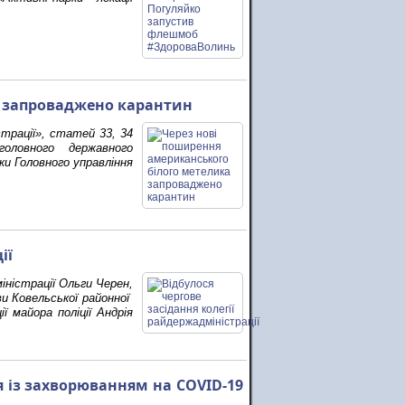
а запроваджено карантин
страції», статей 33, 34
оловного державного
ки Головного управління
ції
іністрації Ольги Черен,
и Ковельської районної
ї майора поліції Андрія
ія із захворюванням на COVID-19