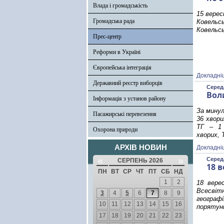
Влада і громадськість
15 верес
Громадська рада
Ковельс
Ковельсь
Прес-центр
Реформи в Україні
Європейська інтеграція
Докладні
Державний реєстр виборців
Середа
Вол
Інформація з установ району
За минул
Пасажирські перевезення
36 хвори
ТГ – 1 
Охорона природи
хворих, 
АРХІВ НОВИН
Докладні
«
»
Середа
СЕРПЕНЬ 2026
18 в
ПН
ВТ
СР
ЧТ
ПТ
СБ
НД
1
2
18 верес
Всесвітн
3
4
5
6
7
8
9
географ
10
11
12
13
14
15
16
порятун
17
18
19
20
21
22
23