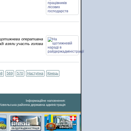
ся щотижнева оперативна
аді взяли участь голова
68
569
570
Наступна
Кінець
Інформаційне наповнення:
Ковельська районна державна адміністрація