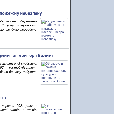
 пожежну небезпеку
’я людей, збереження
021 року працівниками
вкотре було проведено
ини та території Волині
в культурної спадщини.
492 – містобудування і
 діяло до часу набуття
ств
 вересня 2021 року, в
очисті заходи з нагоди