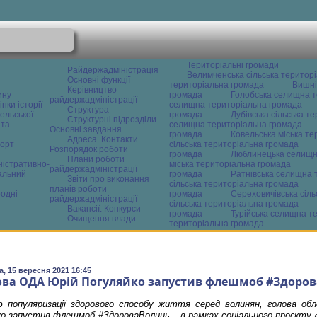
Територіальні громади
Райдержадміністрація
Велимченська сільська територ
Основні функції
територіальна громада
Вишні
Керівництво
ину
громада
Голобська селищна т
райдержадміністрації
нки історії
селищна територіальна громада
Структура
ельської
громада
Дубівська сільська т
Структурні підрозділи.
 та
селищна територіальна громада
Основні завдання
громада
Ковельська міська т
Адреса. Контакти.
орт
сільська територіальна громада
Розпорядок роботи
громада
Люблинецька селищн
Плани роботи
ністративно-
міська територіальна громада
райдержадміністрації
альний
громада
Ратнівська селищна 
Звіти про виконання
сільська територіальна громада
планів роботи
одні
громада
Сереховичівська сіл
райдержадміністрації
сільська територіальна громада
Вакансії. Конкурси
громада
Турійська селищна т
Очищення влади
територіальна громада
, 15 вересня 2021 16:45
ова ОДА Юрій Погуляйко запустив флешмоб #Здоро
 популяризації здорового способу життя серед волинян, голова обл
о запустив флешмоб #ЗдороваВолинь – в рамках соціального проєкту «А