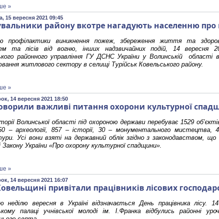
ше »
, 15 вересня 2021 09:45
увальники району вкотре нагадують населенню про
 профілактики виникнення пожеж, збереження життя та здоров
ем та лісів від вогню, інших надзвичайних подій, 14 вересня 2
ького районного управління ГУ ДСНС України у Волинській області 
вання житлового сектору в селищі Турійськ Ковельського району.
ше »
ок, 14 вересня 2021 18:50
оворили важливі питання охорони культурної спадщ
орії Волинської області під охороною держави перебуває 1529 об’єкті
50 – археології, 857 – історії, 30 – монументального мистецтва, 
ури. Усі вони взяті на державний облік згідно з законодавством, що
 Закону України «Про охорону культурної спадщини».
ше »
ок, 14 вересня 2021 16:07
Ковельщині привітали працівників лісових господар
 неділю вересня в Україні відзначається День працівника лісу. 14
ькому палаці учнівської молоді ім. І.Франка відбулись районні ур
нього свята.