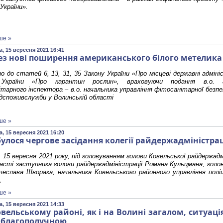
 України».
ше »
, 15 вересня 2021 16:41
ез нові поширення американського білого метелик
но до статей 6, 13, 31, 35 Закону України «Про місцеві державні адміні
 України «Про карантин рослин», враховуючи подання в.о. г
тарного інспектора – в.о. начальника управління фітосанітарної безпе
дспоживслужби у Волинській області
ше »
, 15 вересня 2021 16:20
булося чергове засідання колегії райдержадміністра
, 15 вересня 2021 року, під головуванням голови Ковельської райдержадм
асті заступника голови райдержадміністрації Романа Кульцмана, голов
чеслава Шворака, начальника Ковельського районного управління поліці
,
ше »
, 15 вересня 2021 14:33
овельському районі, як і на Волині загалом, ситуац
є благополучною