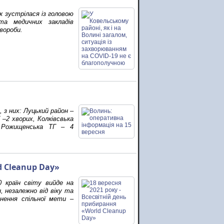
 зустрілася із головою
а медичних закладів
вороби.
 з них: Луцький район –
 –2 хворих, Колківсвька
, Рожищенська ТГ – 4
d Cleanup Day»
0 країн світу вийде на
, незалежно від віку та
гнення спільної мети –