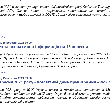
ня 2021 року заступниця голови облдержадміністрації Людмила Тимощук
ької РДА Ольгою Черен, керівниками територіальних громад т
кого району щодо ситуації із COVID-19 та ходом вакцинації проти цієї х
ше »
, 15 вересня 2021 10:00
инь: оперативна інформація на 15 вересня
у добу на Волині зареєстровано 102 випадки захворювання на COVID-19,
х: Луцька ТГ – 22 хворих, Боратинська ТГ – 2 хворих, Ківерцівська ТГ
хворий, Олицька ТГ – 1 хворий, Підгайцівська ТГ - 2 хворих
Торчинська ТГ – 1 хворий, Цуманська ТГ – 1 хворий.
ше »
, 15 вересня 2021 09:56
ересня 2021 року - Всесвітній день прибирання «Worl
ня 2021 року о 10:00 Україна разом із мільйонами активістів із 18
ій день прибирання «World Cleanup Day». В акції візьмуть участь люди
ії, адже головна мета прибирання полягає в об’єднанні заради дося
ку планети від сміття.