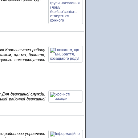
ичі Ковельського району
окажем, що ми, браття,
сцевого самоврядування
я Дня державної служби.
кої районної державної
го районного управління