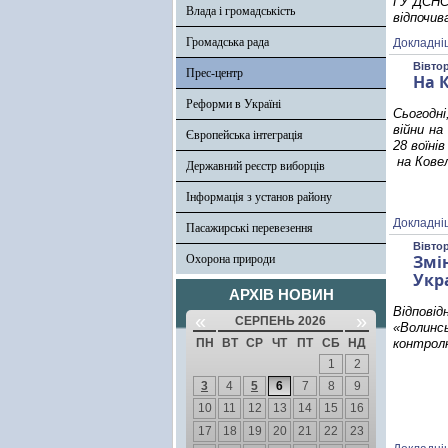
ГУ ДСНС 
Влада і громадськість
відпочива
Громадська рада
Докладні
Вівтор
Прес-центр
На 
Реформи в Україні
Сьогодні
війни на
Європейська інтеграція
28 воїні
на Кове
Державний реєстр виборців
Інформація з установ району
Докладні
Пасажирські перевезення
Вівтор
Змі
Охорона природи
Укр
АРХІВ НОВИН
Відпові
«
»
СЕРПЕНЬ 2026
«Волинс
ПН
ВТ
СР
ЧТ
ПТ
СБ
НД
контролю
1
2
3
4
5
6
7
8
9
10
11
12
13
14
15
16
17
18
19
20
21
22
23