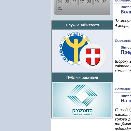
Докладні
24
25
26
27
28
29
30
Вівтор
31
Вол
За минул
Служба зайнятості
4 хвори,
Докладні
Вівтор
Пре
Щороку 2
світова 
кожне се
Публічні закупівлі
Докладні
Вівтор
На 
Сьогодні
нарада, 
голови р
та Дмитр
підрозді