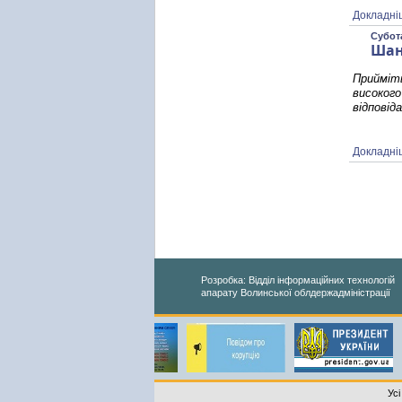
Докладні
Субота
Шан
Прийміть
високого
відповід
Докладні
Розробка: Відділ інформаційних технологій
апарату Волинської облдержадміністрації
Усі