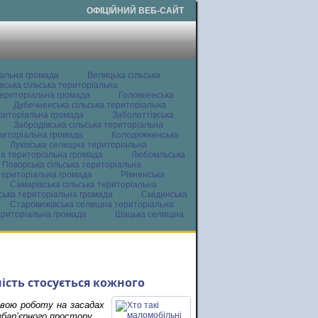
ОФІЦІЙНИЙ ВЕБ-САЙТ
іальна громада
Велицька сільська
вська сільська територіальна
ериторіальна громада
Головненська
Дубечненська сільська територіальна
ериторіальна громада
Заболоттівська
Забродівська сільська територіальна
ериторіальна громада
Колодяжненська
Луківська селищна територіальна
а територіальна громада
Любомльська
Поворська сільська територіальна
територіальна громада
Рівненська
Самарівська сільська територіальна
ьська територіальна громада
Смідинська
Старовижівська селищна територіальна
ериторіальна громада
Шацька селищна
ність стосується кожного
свою роботу на засадах
збар’єрного простору.