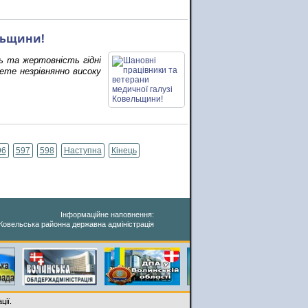
льщини!
ь та жертовність гідні
сете незрівнянно високу
96
597
598
Наступна
Кінець
Інформаційне наповнення:
Ковельська районна державна адміністрація
ції.