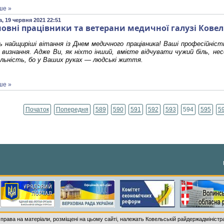
ше »
, 19 червня 2021 22:51
овні працівники та ветерани медичної галузі Кове
 найщиріші вітання із Днем медичного працівника! Ваші професійніст
 визнання. Адже Ви, як ніхто інший, вмієте відчувати чужий біль, не
альність, бо у Ваших руках — людські життя.
ше »
Початок
Попередня
589
590
591
592
593
594
595
5
Сторінка 594 із 795
 права на матеріали, розміщені на цьому сайті, належать Ковельській райдержадміністра