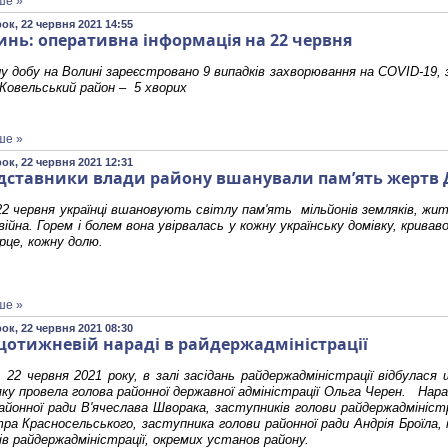
ше »
ок, 22 червня 2021 14:55
инь: оперативна інформація на 22 червня
у добу на Волині зареєстровано 9 випадків захворювання на COVID-19, з
 Ковельський район – 5 хворих
ше »
ок, 22 червня 2021 12:31
дставники влади району вшанували пам’ять жертв Др
2 червня українці вшановують світлу пам'ять мільйонів земляків, жит
війна. Горем і болем вона увірвалась у кожну українську домівку, крива
рце, кожну долю.
ше »
ок, 22 червня 2021 08:30
щотижневій нараді в райдержадміністрації
, 22 червня 2021 року, в залі засідань райдержадміністрації відбула
яку провела голова районної державної адміністрації Ольга Черен. Нар
айонної ради В'ячеслава Шворака, заступників голови райдержадмініст
а Красносельського, заступника голови районної ради Андрія Броїла, 
лів райдержадміністрації, окремих установ району.