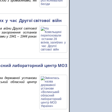
сіди з громадянами, які
х у час Другої світової війн
 війни Другої світової
ся захоронення останків
тами у 1941 – 1944 роках
асний лабораторний центр МОЗ
зва державної установи
ський обласний центр