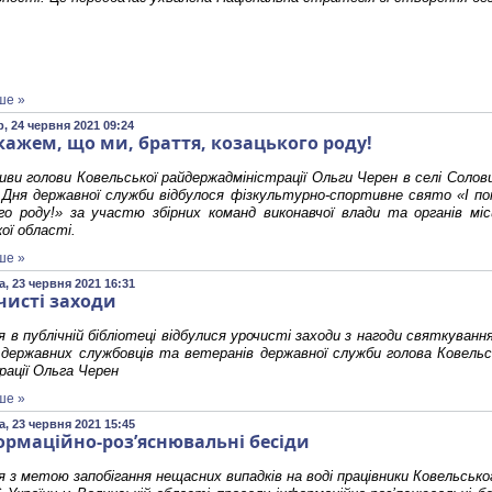
ше »
, 24 червня 2021 09:24
окажем, що ми, браття, козацького роду!
тиви голови Ковельської райдержадміністрації Ольги Черен в селі Солов
 Дня державної служби відбулося фізкультурно-спортивне свято «І п
го роду!» за участю збірних команд виконавчої влади та органів мі
ої області.
ше »
, 23 червня 2021 16:31
чисті заходи
я в публічній бібліотеці відбулися урочисті заходи з нагоди святкуванн
державних службовців та ветеранів державної служби голова Ковельсь
рації Ольга Черен
ше »
, 23 червня 2021 15:45
ормаційно-роз’яснювальні бесіди
я з метою запобігання нещасних випадків на воді працівники Ковельсько