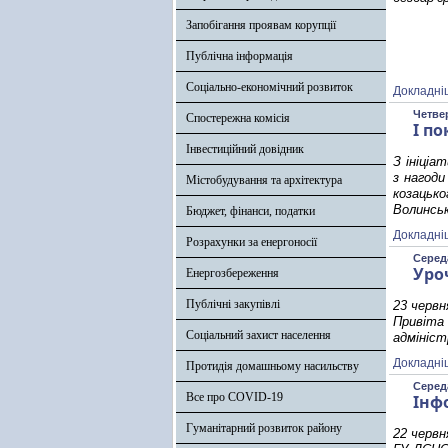
Запобігання проявам корупції
Публічна інформація
Соціально-економічний розвиток
Докладні
Четвер
Спостережна комісія
І п
Інвестиційний довідник
З ініціа
з нагоди
Містобудування та архітектура
козацько
Волинськ
Бюджет, фінанси, податки
Докладні
Розрахунки за енергоносії
Середа
Уро
Енергозбереження
Публічні закупівлі
23 червн
Привіта 
Соціальний захист населення
адмініст
Докладні
Протидія домашньому насильству
Середа
Все про COVID-19
Інф
Гуманітарний розвиток району
22 червн