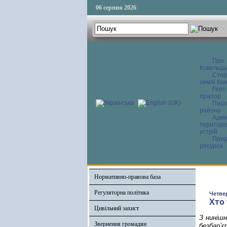
06 серпня 2026
Про
Ковельщ
Сторі
землі Ков
Герб
прапор
Пасп
району
Адмі
територі
устрій
Прир
ресурси
Нормативно-правова база
Регуляторна політика
Четвер
Хто
Цивільний захист
З нинішн
Звернення громадян
безбар’є