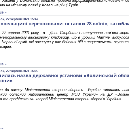
України у Волинській області провели інформаційно-роз’яснювальні бе
ли на міському пляжі у Ковелі на річці Турія.
ше »
ок, 22 червня 2021 15:47
Ковельщині перепоховали останки 28 воїнів, загибли
, 22 червня 2021 року, в День Скорботи і вшанування пам’яті жертв
 меморіальному військовому кладовищі, що в урочищі Мар’їне, відбуло
в Червоної армії, які загинули у час бойових дій з нацистськими окупан
льщині.
ше »
ок, 22 червня 2021 15:00
нилась назва державної установи «Волинський обл
аїни»
дно до наказу Міністерства охорони здоров’я України змінилась на
ький обласний лабораторний центр МОЗ України» на ДУ «Волин
 та профілактики хвороб Міністерства охорони здоров’я України».