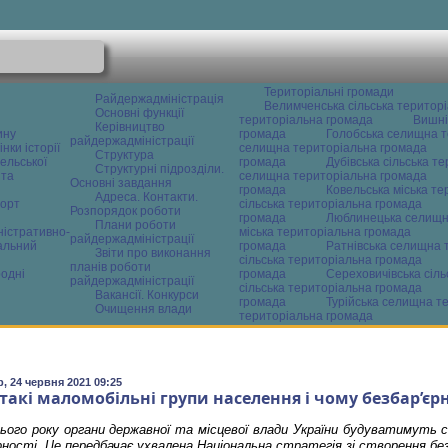
Територіальні громади
Райдержадміністрація
Велимченська сільська територ
Основні функції
територіальна громада
Вишні
Керівництво
ину
громада
Голобська селищна т
райдержадміністрації
нки історії
селищна територіальна громада
Структура
ельської
громада
Дубівська сільська т
Структурні підрозділи.
 та
селищна територіальна громада
Основні завдання
громада
Ковельська міська т
Адреса. Контакти.
орт
сільська територіальна громада
Розпорядок роботи
громада
Люблинецька селищн
Плани роботи
ністративно-
міська територіальна громада
райдержадміністрації
альний
громада
Ратнівська селищна 
Звіти про виконання
сільська територіальна громада
планів роботи
одні
громада
Сереховичівська сіл
райдержадміністрації
сільська територіальна громада
Вакансії. Конкурси
громада
Турійська селищна т
Очищення влади
територіальна громада
, 24 червня 2021 09:25
 такі маломобільні групи населення і чому безбар’єр
ього року органи державної та місцевої влади України будуватимуть 
рності. Це передбачає ухвалена Національна стратегія зі створення бе