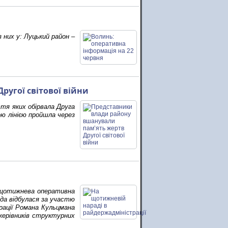
 них у: Луцький район –
угої світової війни
тя яких обірвала Друга
вою лінією пройшла через
ся щотижнева оперативна
ада відбулася за участю
рації Романа Кульцмана
керівників структурних