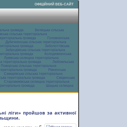
ОФІЦІЙНИЙ ВЕБ-САЙТ
іальна громада
Велицька сільська
вська сільська територіальна
ериторіальна громада
Головненська
Дубечненська сільська територіальна
ериторіальна громада
Заболоттівська
Забродівська сільська територіальна
ериторіальна громада
Колодяжненська
Луківська селищна територіальна
а територіальна громада
Любомльська
Поворська сільська територіальна
територіальна громада
Рівненська
Самарівська сільська територіальна
ьська територіальна громада
Смідинська
Старовижівська селищна територіальна
ериторіальна громада
Шацька селищна
льні ліги» пройшов за активної
ельщини.