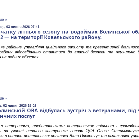
ше »
ця, 03 липня 2026 07:41
очатку літнього сезону на водоймах Волинської обл
 2 — на території Ковельського району.
ке районне управління цивільного захисту та превентивної діяльнос
району відповідально ставитися до власної безпеки та неухильно
и на водних об'єктах.
ше »
, 02 липня 2026 15:02
олинській ОВА відбулась зустріч з ветеранами, під
ичних послуг
 з ветеранами, представниками ветеранських спільнот і громадськи
сь за участі першого заступника голови ОДА Олега Стельмащука,
ня з питань ветеранської політики Віти Прокопчук та начальника упра