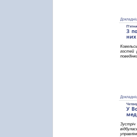
Докладні
П'ятни
З п
них
Ковельсь
гостей 
поведінк
Докладні
Четвер
У В
мед
Зустріч
відбула
управлін