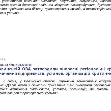
і урочистості об’єднали викладачів, студентів, випускників, народ
ників органів державної влади та місцевого самоврядування, духовенс
віти, представників бізнесу, правоохоронних органів, а також керівникі
рних установ.
ше »
ця, 03 липня 2026 08:09
олинській ОВА затвердили оновлені регіональні кр
начення підприємств, установ, організацій крити
і, 2 липня, у Волинській обласній державній адміністрації відбул
мі «Діалог влади з бізнесом» присвячена темі оновленим регіональн
ється визначення підприємств, установ, організацій, які мають
ення потреб територіальної громади.