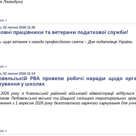
я Легкодуха.
ше »
, 02 липня 2026 11:45
овні працівники та ветерани податкової служби!
 щирі вітання з нагоди професійного свята – Дня податківця України.
ше »
, 02 липня 2026 11:14
овельській РВА провели робочі наради щодо орган
чування у школах
2026 року в Ковельській районній військовій адміністрації відбулися
цтвом Любомльської міської та Шацької селищної територіальних гро
ження з 1 вересня 2026 року безоплатного гарячого харчування для учнів
ше »