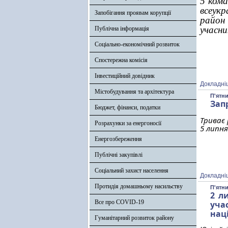
5 кома
всеукр
Запобігання проявам корупції
район 
учасник
Публічна інформація
Соціально-економічний розвиток
Спостережна комісія
Інвестиційний довідник
Докладні
Містобудування та архітектура
П'ятни
Зап
Бюджет, фінанси, податки
Триває 
Розрахунки за енергоносії
5 липня
Енергозбереження
Публічні закупівлі
Соціальний захист населення
Докладні
Протидія домашньому насильству
П'ятни
2 л
Все про COVID-19
уча
нац
Гуманітарний розвиток району