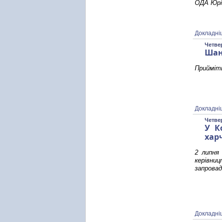
ОДА Юрі
Докладні
Четвер
Шан
Прийміть
Докладні
Четвер
У К
хар
2 липня 
керівни
запровад
Докладні