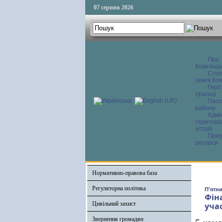
07 серпня 2026
Про
Ковельщ
Сторі
землі Ков
Герб
прапор
Пасп
району
Адмі
територі
устрій
Прир
ресурси
Нормативно-правова база
Регуляторна політика
П'ятни
Фін
Цивільний захист
уча
Звернення громадян