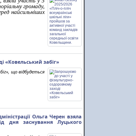
, взяли участь у 5
оріальну громаду,
еред найсильніших
ді «Ковельський забіг»
іг», що відбудеться 
міністрації Ольга Черен взяла
ід дня заснування Луцького