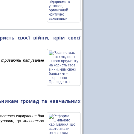
исть своєї війни, крім своєї
чі тривають рятувальні
льникам громад та навчальних
товного харчування для
ування, це колосальне