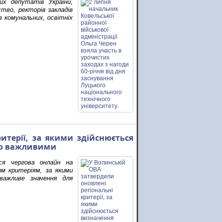
них депутатів України,
тво, ректорів закладів
в комунальних, освітніх
итерії, за якими здійснюється
чно важливими
ася чергова онлайн на
им критеріям, за якими
 важливе значення для