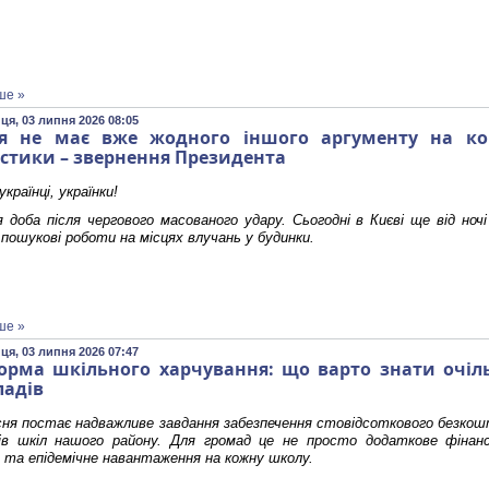
ше »
ця, 03 липня 2026 08:05
ія не має вже жодного іншого аргументу на кор
істики – звернення Президента
країнці, українки!
 доба після чергового масованого удару. Сьогодні в Києві ще від но
, пошукові роботи на місцях влучань у будинки.
ше »
ця, 03 липня 2026 07:47
орма шкільного харчування: що варто знати очі
ладів
сня постає надважливе завдання забезпечення стовідсоткового безкош
нів шкіл нашого району. Для громад це не просто додаткове фінанс
 та епідемічне навантаження на кожну школу.