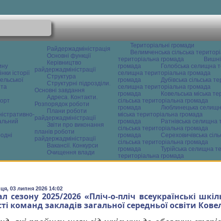
Територіальні громади
Райдержадміністрація
Велимченська сільська територ
Основні функції
територіальна громада
Вишні
Керівництво
ину
громада
Голобська селищна т
райдержадміністрації
нки історії
селищна територіальна громада
Структура
ельської
громада
Дубівська сільська т
Структурні підрозділи.
 та
селищна територіальна громада
Основні завдання
громада
Ковельська міська т
Адреса. Контакти.
орт
сільська територіальна громада
Розпорядок роботи
громада
Люблинецька селищн
Плани роботи
ністративно-
міська територіальна громада
райдержадміністрації
альний
громада
Ратнівська селищна 
Звіти про виконання
сільська територіальна громада
планів роботи
одні
громада
Сереховичівська сіл
райдержадміністрації
сільська територіальна громада
Вакансії. Конкурси
громада
Турійська селищна т
Очищення влади
територіальна громада
ця, 03 липня 2026 14:02
ал сезону 2025/2026 «Пліч-о-пліч всеукраїнські шкі
сті команд закладів загальної середньої освіти Ков