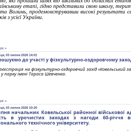
нд, які пройшли шлях від шкільних до обласних етапів
аїнському етапі, гідно представили свою школу, терит
та Волинь, продемонструвавши високі результати с
ів з усієї України.
ше »
ця, 03 липня 2026 14:01
рошуємо до участі у фізкультурно-оздоровчому захо
реєстрація на фізкультурно-оздоровчий захід «Ковельський заб
 у парку імені Тараса Шевченка.
ше »
ця, 03 липня 2026 10:20
ипня начальник Ковельської районної військової ад
сть в урочистих заходах з нагоди 60-річчя в
іонального технічного університету.