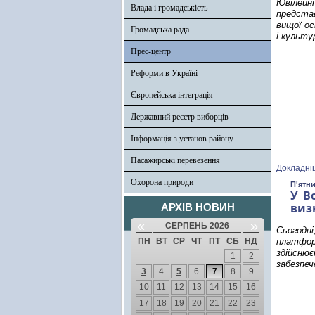
Ювілейн
Влада і громадськість
представ
вищої ос
Громадська рада
і культу
Прес-центр
Реформи в Україні
Європейська інтеграція
Державний реєстр виборців
Інформація з установ району
Пасажирські перевезення
Докладні
Охорона природи
П'ятни
У В
виз
АРХІВ НОВИН
«
»
СЕРПЕНЬ 2026
Сьогодн
ПН
ВТ
СР
ЧТ
ПТ
СБ
НД
платфор
здійсню
1
2
забезпеч
3
4
5
6
7
8
9
10
11
12
13
14
15
16
17
18
19
20
21
22
23