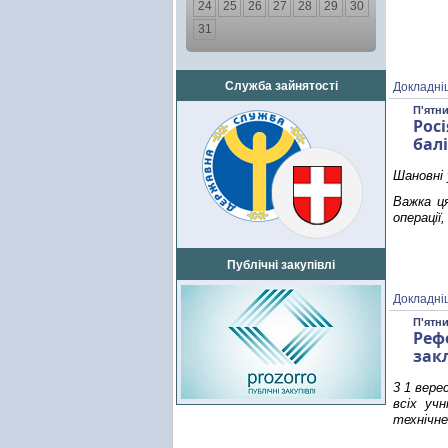
24
25
26
27
28
29
30
31
Служба зайнятості
Докладні
П'ятни
Рос
бал
Шановні у
Важка ця
операції
Публічні закупівлі
Докладні
П'ятни
Реф
зак
3 1 вере
всіх уч
технічне