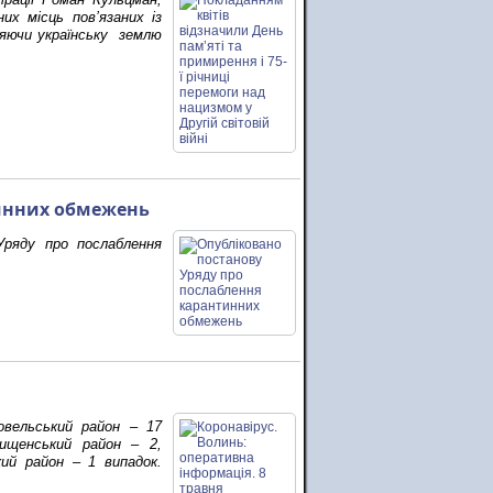
их місць пов’язаних із
ьняючи українську землю
тинних обмежень
Уряду про послаблення
овельський район – 17
жищенський район – 2,
ий район – 1 випадок.