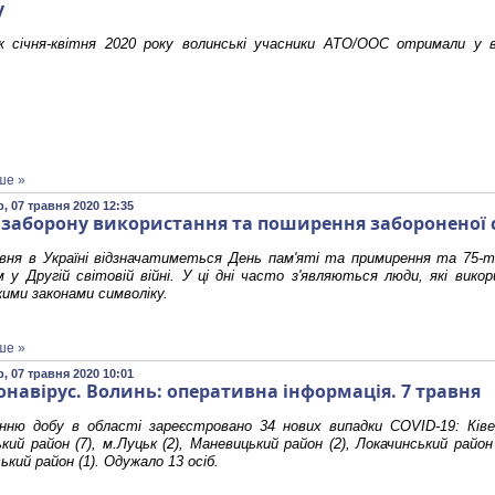
у
ж січня-квітня 2020 року волинські учасники АТО/ООС отримали у в
ше »
, 07 травня 2020 12:35
 заборону використання та поширення забороненої
вня в Україні відзначатиметься День пам'яті та примирення та 75-т
 у Другій світовій війні. У ці дні часто з'являються люди, які вик
кими законами символіку.
ше »
, 07 травня 2020 10:01
онавірус. Волинь: оперативна інформація. 7 травня
нню добу в області зареєстровано 34 нових випадки COVID-19: Ківер
кий район (7), м.Луцьк (2), Маневицький район (2), Локачинський район 
ський район (1). Одужало 13 осіб.