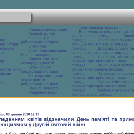
Територіальні громади
Райдержадміністрація
Велимченська сільська територ
Основні функції
територіальна громада
Вишні
Керівництво
ину
громада
Голобська селищна т
райдержадміністрації
нки історії
селищна територіальна громада
Структура
ельської
громада
Дубівська сільська т
Структурні підрозділи.
 та
селищна територіальна громада
Основні завдання
громада
Ковельська міська т
Адреса. Контакти.
орт
сільська територіальна громада
Розпорядок роботи
громада
Люблинецька селищн
Плани роботи
ністративно-
міська територіальна громада
райдержадміністрації
альний
громада
Ратнівська селищна 
Звіти про виконання
сільська територіальна громада
планів роботи
одні
громада
Сереховичівська сіл
райдержадміністрації
сільська територіальна громада
Вакансії. Конкурси
громада
Турійська селищна т
Очищення влади
територіальна громада
ця, 08 травня 2020 12:13
ладанням квітів відзначили День пам’яті та прими
 нацизмом у Другій світовій війні
я, у День пам’яті та примирення, заступник голови райдержадмініс