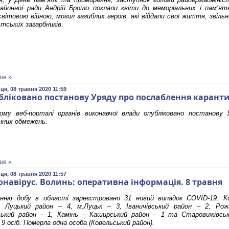
айонної ради Андрій Броїло поклали квіти до меморіальних і пам’ятн
вітовою війною, могил загиблих героїв, які віддали свої життя, звіл
стських загарбників.
ше »
ця, 08 травня 2020 11:59
бліковано постанову Уряду про послаблення каран
ому веб-порталі органів виконавчої влади опубліковано постанову 
нних обмежень.
ше »
ця, 08 травня 2020 11:57
онавірус. Волинь: оперативна інформація. 8 травня
нню добу в області зареєстровано 31 новий випадок COVID-19: К
в, Луцький район – 4, м.Луцьк – 3, Іваничівський район – 2, Ро
вський район – 1, Камінь – Каширський район – 1 та Старовижівськ
9 осіб. Померла одна особа (Ковельський район).