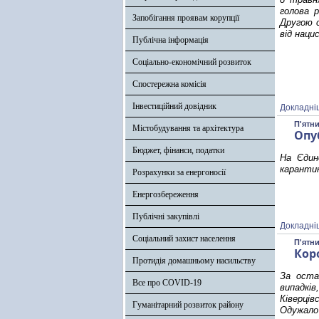
голова р
Запобігання проявам корупції
Другою с
від наци
Публічна інформація
Соціально-економічний розвиток
Спостережна комісія
Інвестиційний довідник
Докладні
П'ятни
Містобудування та архітектура
Опу
Бюджет, фінанси, податки
На Єдин
каранти
Розрахунки за енергоносії
Енергозбереження
Публічні закупівлі
Докладні
Соціальний захист населення
П'ятни
Кор
Протидія домашньому насильству
За оста
Все про COVID-19
випадкі
Ківерці
Гуманітарний розвиток району
Одужало 