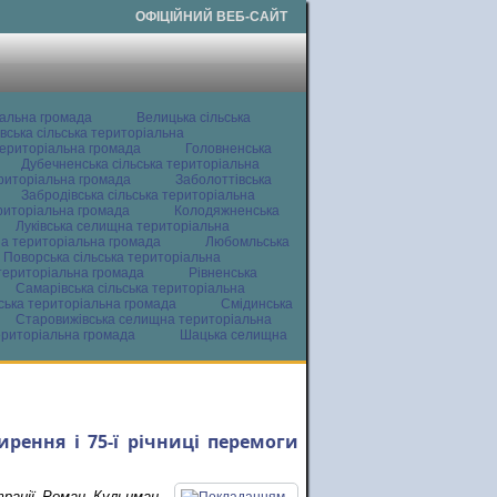
ОФІЦІЙНИЙ ВЕБ-САЙТ
іальна громада
Велицька сільська
вська сільська територіальна
ериторіальна громада
Головненська
Дубечненська сільська територіальна
ериторіальна громада
Заболоттівська
Забродівська сільська територіальна
ериторіальна громада
Колодяжненська
Луківська селищна територіальна
а територіальна громада
Любомльська
Поворська сільська територіальна
територіальна громада
Рівненська
Самарівська сільська територіальна
ьська територіальна громада
Смідинська
Старовижівська селищна територіальна
ериторіальна громада
Шацька селищна
рення і 75-ї річниці перемоги
трації Роман Кульцман,