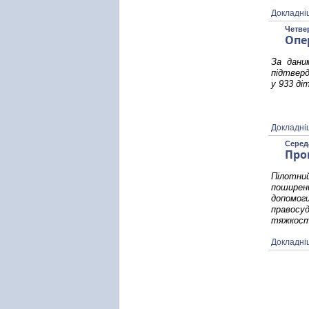
Докладні
Четвер
Опе
За дани
підтверд
у 933 ді
Докладні
Середа
Про
Пілотний
поширени
допомоги
правосуд
тяжкості
Докладні