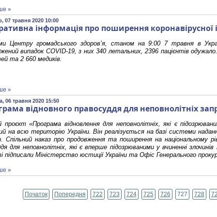
ше »
, 07 травня 2020 10:00
ративна інформація про поширення коронавірусної і
ми Центру громадського здоров’я, станом на 9:00 7 травня в Укра
жений випадок COVID-19, з них 340 летальних, 2396 пацієнтів одужало
тей та 2 660 медиків.
ше »
, 06 травня 2020 15:50
грама відновного правосуддя для неповнолітніх запр
 проєкт «Програма відновлення для неповнолітніх, які є підозрювани
й на всю територію України. Він реалізується на базі системи наданн
. Спільний наказ про продовження та поширення на національному рів
дя для неповнолітніх, які є вперше підозрюваними у вчиненні злочинів 
 підписали Міністерство юстиції України та Офіс Генерального проку
ше »
Початок
Попередня
722
723
724
725
726
727
728
7
Сторінка 727 із 795