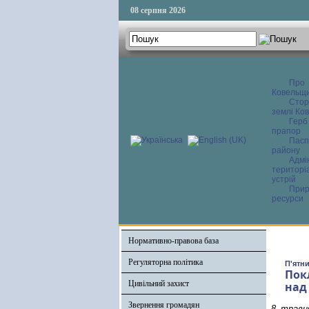
08 серпня 2026
Про
Ковельщ
Сторі
землі Ков
Герб
прапор
Пасп
району
Адмі
територі
устрій
Прир
ресурси
Нормативно-правова база
Регуляторна політика
П'ятни
Пок
Цивільний захист
над
Звернення громадян
8 травн