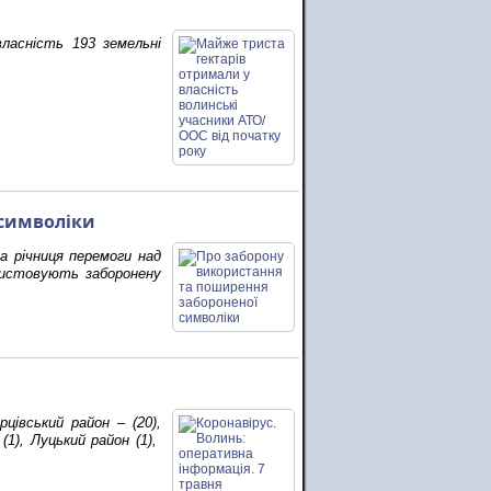
ласність 193 земельні
 символіки
а річниця перемоги над
ористовують заборонену
цівський район – (20),
(1), Луцький район (1),