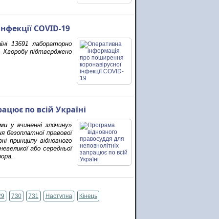
нфекції COVID-19
їні 13691 лабораторно
. Хворобу підтверджено
ацює по всій Україні
ми у вчиненні злочину»
я безоплатної правової
ні принципу відновного
невеликої або середньої
рора.
29
730
731
Наступна
Кінець