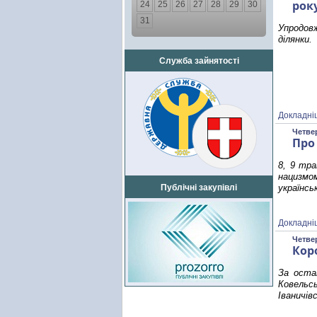
рок
24
25
26
27
28
29
30
31
Упродов
ділянки.
Служба зайнятості
Докладні
Четвер
Про
8, 9 тра
нацизмом
Публічні закупівлі
українсь
Докладні
Четвер
Кор
За оста
Ковельсь
Іваничів