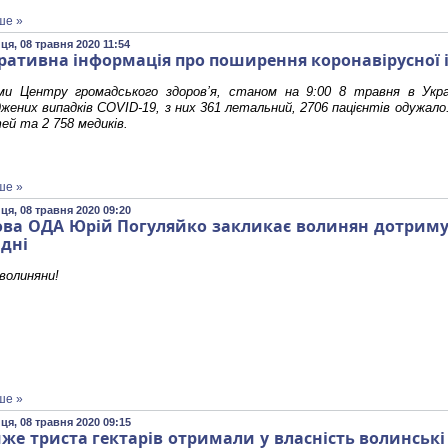
ше »
ця, 08 травня 2020 11:54
ративна інформація про поширення коронавірусної і
ми Центру громадського здоров’я, станом на 9:00 8 травня в Укра
жених випадків COVID-19, з них 361 летальний, 2706 пацієнтів одужал
тей та 2 758 медиків.
ше »
ця, 08 травня 2020 09:20
ова ОДА Юрій Погуляйко закликає волинян дотриму
ідні
волиняни!
ше »
ця, 08 травня 2020 09:15
же триста гектарів отримали у власність волинські