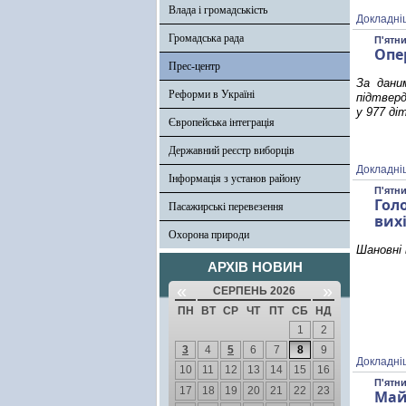
Влада і громадськість
Докладні
Громадська рада
П'ятни
Опе
Прес-центр
За дани
Реформи в Україні
підтверд
у 977 ді
Європейська інтеграція
Державний реєстр виборців
Докладні
Інформація з установ району
П'ятни
Гол
Пасажирські перевезення
вих
Охорона природи
Шановні 
АРХІВ НОВИН
«
»
СЕРПЕНЬ 2026
ПН
ВТ
СР
ЧТ
ПТ
СБ
НД
1
2
3
4
5
6
7
8
9
Докладні
10
11
12
13
14
15
16
П'ятни
17
18
19
20
21
22
23
Май