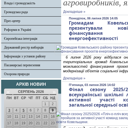
агровиробників,
Влада і громадськість
Докладніше »
Громадська рада
Понеділок, 06 липня 2026 14:05
Прес-центр
Громадам Ковельс
презентували нов
Реформи в Україні
фінансування
енергоефективності
Європейська інтеграція
Державний реєстр виборців
Інформація з установ району
6 липня 2026 року відбулася он
територіальних громад Ковельсь
Пасажирські перевезення
можливостей фінансування проєк
модернізації об'єктів соціальної ін
Охорона природи
Докладніше »
АРХІВ НОВИН
П'ятниця, 03 липня 2026 14:02
Фінал сезону 2025/20
«
»
СЕРПЕНЬ 2026
всеукраїнські шкільні
ПН
ВТ
СР
ЧТ
ПТ
СБ
НД
активної участі к
загальної середньої ос
1
2
3
4
5
6
7
8
9
10
11
12
13
14
15
16
17
18
19
20
21
22
23