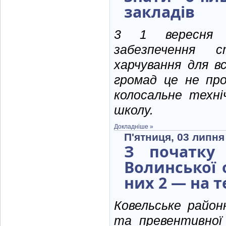
закладів
3 1 вересня п
забезпечення с
харчування для в
громад це не пр
колосальне техні
школу.
Докладніше »
П'ятниця, 03 липня
З початку 
Волинської 
них 2 — на т
Ковельське район
та превентивної