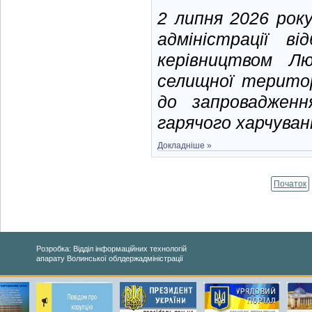
2 липня 2026 року
адміністрації в
керівництвом Лю
селищної терито
до запроваджен
гарячого харчуванн
Докладніше »
Початок
Розробка: Відділ інформаційних технологій
апарату Волинської облдержадміністрації