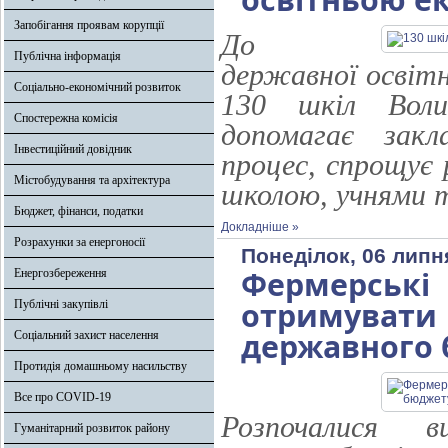
Запобігання проявам корупції
До
Публічна інформація
державної освіт
Соціально-економічний розвиток
130 шкіл Воли
Спостережна комісія
допомагає закл
Інвестиційний довідник
процес, спрощує 
Містобудування та архітектура
школою, учнями 
Бюджет, фінанси, податки
Докладніше »
Розрахунки за енергоносії
Понеділок, 06 липн
Фермерські
Енергозбереження
отримувати 
Публічні закупівлі
державного 
Соціальний захист населення
Протидія домашньому насильству
Все про COVID-19
Розпочалися 
Гуманітарний розвиток району