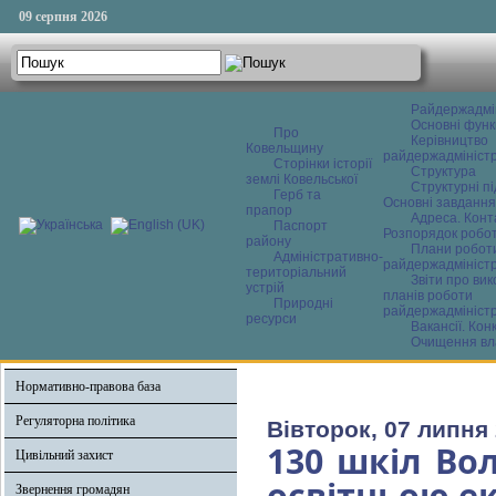
09 серпня 2026
Райдержадмі
Основні функ
Про
Керівництво
Ковельщину
райдержадміністр
Сторінки історії
Структура
землі Ковельської
Структурні пі
Герб та
Основні завдання
прапор
Адреса. Конт
Паспорт
Розпорядок робо
району
Плани робот
Адміністративно-
райдержадміністр
територіальний
Звіти про ви
устрій
планів роботи
Природні
райдержадміністр
ресурси
Вакансії. Кон
Очищення вл
Нормативно-правова база
Регуляторна політика
Вівторок, 07 липня 
130 шкіл Во
Цивільний захист
освітньою е
Звернення громадян