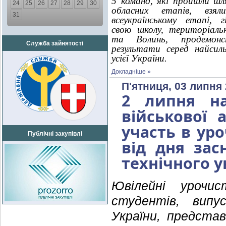
5 команд, які пройшли шл
24
25
26
27
28
29
30
обласних етапів, вз
31
всеукраїнському етапі, 
свою школу, територіаль
та Волинь, продемонс
Служба зайнятості
результати серед найсиль
усієї України.
Докладніше »
П'ятниця, 03 липня 
2 липня на
військової 
участь в уро
Публічні закупівлі
від дня зас
технічного у
Ювілейні урочис
студентів, випу
України, представ