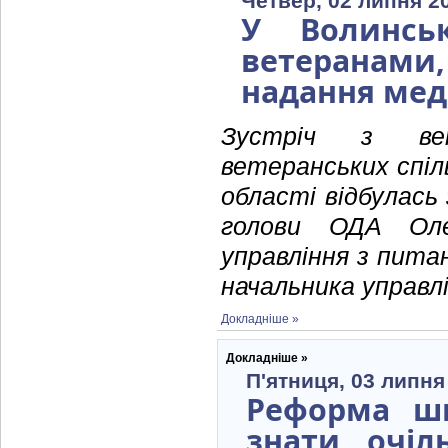
Четвер, 02 липня 2
У Волинсь
ветеранами
надання мед
Зустріч з вет
ветеранських спіл
області відбулась
голови ОДА Оле
управління з пита
начальника управл
Докладніше »
Докладніше »
П'ятниця, 03 липня
Реформа шк
знати очіл