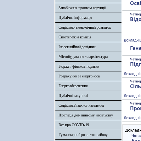
Осв
Запобігання проявам корупції
Четвер
Публічна інформація
Від
Соціально-економічний розвиток
Спостережна комісія
Докладні
Інвестиційний довідник
Ген
Містобудування та архітектура
Четвер
Під
Бюджет, фінанси, податки
Докладні
Розрахунки за енергоносії
Четвер
Сіл
Енергозбереження
Публічні закупівлі
Докладні
Четвер
Соціальний захист населення
Про
Протидія домашньому насильству
Докладні
Все про COVID-19
Докладн
Гуманітарний розвиток району
Четве
Еко