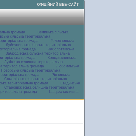
ОФІЦІЙНИЙ ВЕБ-САЙТ
іальна громада
Велицька сільська
вська сільська територіальна
ериторіальна громада
Головненська
Дубечненська сільська територіальна
ериторіальна громада
Заболоттівська
Забродівська сільська територіальна
ериторіальна громада
Колодяжненська
Луківська селищна територіальна
а територіальна громада
Любомльська
Поворська сільська територіальна
територіальна громада
Рівненська
Самарівська сільська територіальна
ьська територіальна громада
Смідинська
Старовижівська селищна територіальна
ериторіальна громада
Шацька селищна