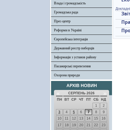
Влада і громадськість
Докладн
Громадська рада
Зві
Пра
Прес-центр
Про
Реформи в Україні
Європейська інтеграція
Державний реєстр виборців
Інформація з установ району
Пасажирські перевезення
Охорона природи
АРХІВ НОВИН
«
»
СЕРПЕНЬ 2026
ПН
ВТ
СР
ЧТ
ПТ
СБ
НД
1
2
3
4
5
6
7
8
9
10
11
12
13
14
15
16
17
18
19
20
21
22
23