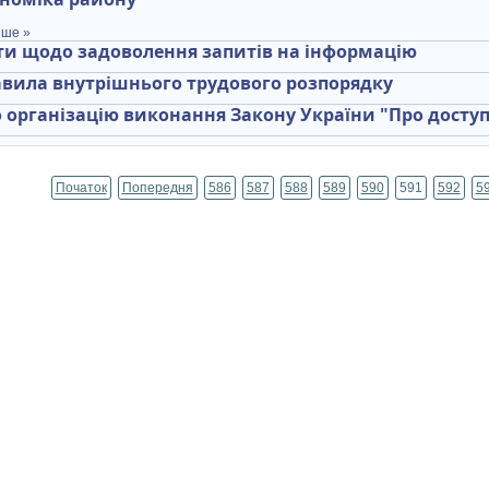
іше »
ти щодо задоволення запитів на інформацію
вила внутрішнього трудового розпорядку
 організацію виконання Закону України "Про доступ
Початок
Попередня
586
587
588
589
590
591
592
5
Сторінка 591 із 712