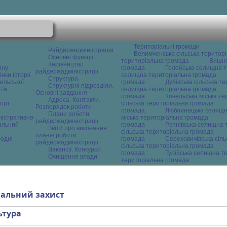
Територіальні громади
Райдержадміністрація
Велимченська сільська територ
Основні функції
територіальна громада
Вишні
Керівництво
ину
громада
Голобська селищна т
райдержадміністрації
нки історії
селищна територіальна громада
Структура
ельської
громада
Дубівська сільська т
Структурні підрозділи.
 та
селищна територіальна громада
Основні завдання
громада
Ковельська міська т
Адреса. Контакти.
орт
сільська територіальна громада
Розпорядок роботи
громада
Люблинецька селищн
Плани роботи
ністративно-
міська територіальна громада
райдержадміністрації
альний
громада
Ратнівська селищна 
Звіти про виконання
сільська територіальна громада
планів роботи
одні
громада
Сереховичівська сіл
райдержадміністрації
сільська територіальна громада
Вакансії. Конкурси
громада
Турійська селищна т
Очищення влади
територіальна громада
іальний захист
ьтура