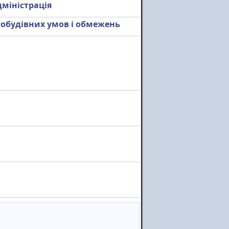
міністрація
тобудівних умов і обмежень