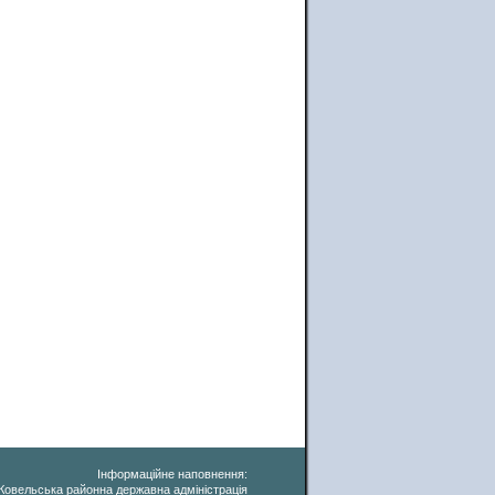
Інформаційне наповнення:
Ковельська районна державна адміністрація