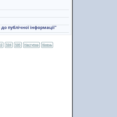
 до публічної інформації"
93
594
595
Наступна
Кінець