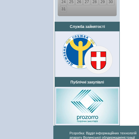
24
25
26
27
28
29
30
31
Служба зайнятості
Публічні закупівлі
Розробка: Відділ інформаційних технологій
апарату Волинської облдержадміністрації