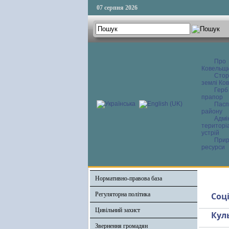
07 серпня 2026
Про
Ковельщ
Сторі
землі Ков
Герб
прапор
Пасп
району
Адмі
територі
устрій
Прир
ресурси
Нормативно-правова база
Регуляторна політика
Соц
Цивільний захист
Кул
Звернення громадян