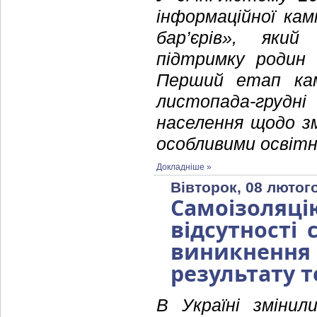
інформаційної кам
бар’єрів», який
підтримку родин 
Перший етап камп
листопада-грудн
населення щодо з
особливими освіт
Докладніше »
Вівторок, 08 лютого
Самоізоляц
відсутності 
виникненн
результату 
В Україні зміни