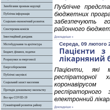
Публічне предста
Запобігання проявам корупції
бюджетних програ
Публічна інформація
забезпечують г
Соціально-економічний розвиток
районного бюдже
Спостережна комісія
Інвестиційний довідник
Докладніше »
Середа, 09 лютого 
Містобудування та архітектура
Пацієнти з
Бюджет, фінанси, податки
лікарняний б
Розрахунки за енергоносії
Енергозбереження
Пацієнти, які 
Публічні закупівлі
респіраторної х
Соціальний захист населення
коронавірусом
Протидія домашньому насильству
респіраторного 
Все про COVID-19
електронний лікар
Гуманітарний розвиток району
Докладніше »