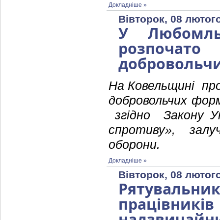
Докладніше »
Вівторок, 08 лютого
У Любомльс
розпочато
добровольч
На Ковельщині пр
добровольчих форм
згідно Закону Ук
спротиву», залу
оборони.
Докладніше »
Вівторок, 08 лютого
Рятувальн
працівникі
надзвичайни