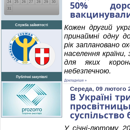
50% доро
24
25
26
27
28
29
30
31
вакцинували
Служба зайнятості
Кожен другий укра
принаймні одну до
рік заплановано 
населення країни,
для яких корон
небезпечною.
Публічні закупівлі
Докладніше »
Середа, 09 лютого 
В Україні тр
просвітни
суспільство 
У січні-лютому 2