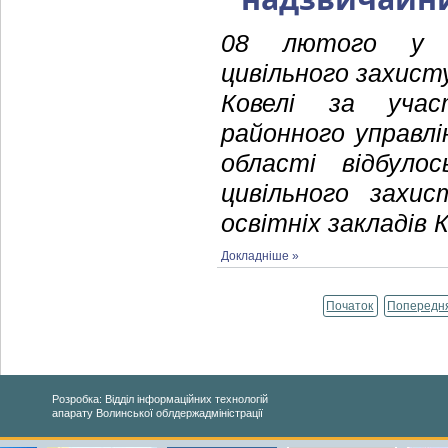
08 лютого у н
цивільного захист
Ковелі за участ
районного управлі
області відбуло
цивільного захис
освітніх закладів 
Докладніше »
Початок
Попередн
Розробка: Відділ інформаційних технологій
апарату Волинської облдержадміністрації