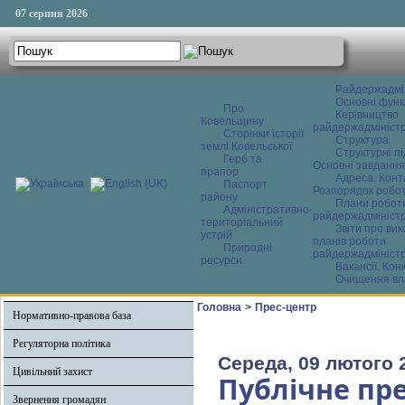
07 серпня 2026
Райдержадмі
Основні функ
Про
Керівництво
Ковельщину
райдержадміністр
Сторінки історії
Структура
землі Ковельської
Структурні пі
Герб та
Основні завдання
прапор
Адреса. Конт
Паспорт
Розпорядок робо
району
Плани робот
Адміністративно-
райдержадміністр
територіальний
Звіти про ви
устрій
планів роботи
Природні
райдержадміністр
ресурси
Вакансії. Кон
Очищення вл
Головна
>
Прес-центр
Нормативно-правова база
Регуляторна політика
Середа, 09 лютого 
Цивільний захист
Публічне пр
Звернення громадян