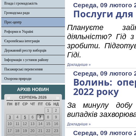
Влада і громадськість
Середа, 09 лютого 
Послуги для 
Громадська рада
Прес-центр
Плануєте зайн
Реформи в Україні
діяльністю? Гід з
Європейська інтеграція
зробити. Підготув
Державний реєстр виборців
Гіді.
Інформація з установ району
Докладніше »
Пасажирські перевезення
Середа, 09 лютого 
Волинь: опе
Охорона природи
2022 року
АРХІВ НОВИН
«
»
СЕРПЕНЬ 2026
За минулу добу 
ПН
ВТ
СР
ЧТ
ПТ
СБ
НД
1
2
випадків захворюва
3
4
5
6
7
8
9
10
11
12
13
14
15
16
Докладніше »
17
18
19
20
21
22
23
Середа, 09 лютого 