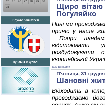
24
25
26
27
28
29
30
Щиро вітаю 
31
Погуляйко
Служба зайнятості
Нині ми проводжаєм
приніс у наше жи
Попри пандемі
відстоювати у
розбудовувати 
європейської Украї
Публічні закупівлі
Докладніше »
П'ятниця, 31 грудня
Шановні жит
Відходить в істо
проводжаємо йог
серцях. Адже він