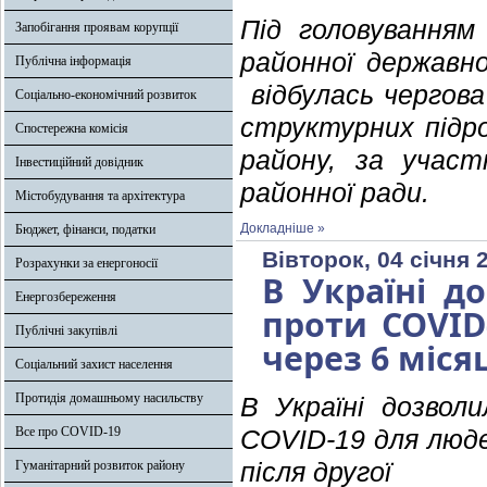
Під головуванням
Запобігання проявам корупції
районної державної
Публічна інформація
відбулась чергова
Соціально-економічний розвиток
структурних підро
Спостережна комісія
району, за участ
Інвестиційний довідник
районної ради.
Містобудування та архітектура
Докладніше »
Бюджет, фінанси, податки
Вівторок, 04 січня 
Розрахунки за енергоносії
В Україні д
Енергозбереження
проти COVID
Публічні закупівлі
через 6 місяц
Соціальний захист населення
Протидія домашньому насильству
В Україні дозвол
Все про COVID-19
COVID-19 для людей
Гуманітарний розвиток району
після другої