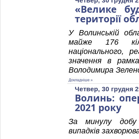
Четвер, 30 грудня 2
«Велике бу
території об
У Волинській обл
майже 176 кіл
національного, р
значення в рамк
Володимира Зеленс
Докладніше »
Четвер, 30 грудня 2
Волинь: опе
2021 року
За минулу добу
випадків захворюва