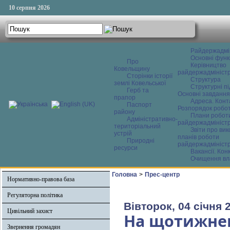
10 серпня 2026
Райдержадмі
Основні функ
Про
Керівництво
Ковельщину
райдержадміністр
Сторінки історії
Структура
землі Ковельської
Структурні пі
Герб та
Основні завдання
прапор
Адреса. Конт
Паспорт
Розпорядок робо
району
Плани робот
Адміністративно-
райдержадміністр
територіальний
Звіти про ви
устрій
планів роботи
Природні
райдержадміністр
ресурси
Вакансії. Кон
Очищення вл
Головна
>
Прес-центр
Нормативно-правова база
Регуляторна політика
Вівторок, 04 січня 
Цивільний захист
На щотижнев
Звернення громадян