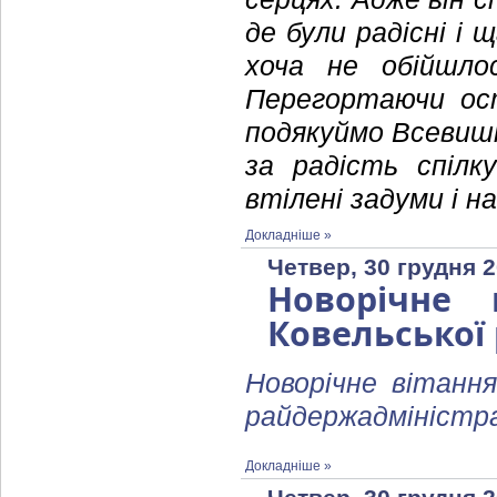
де були радісні і 
хоча не обійшло
Перегортаючи ост
подякуймо Всевишн
за радість спілку
втілені задуми і н
Докладніше »
Четвер, 30 грудня 2
Новорічне 
Ковельської
Новорічне вітання
райдержадміністра
Докладніше »