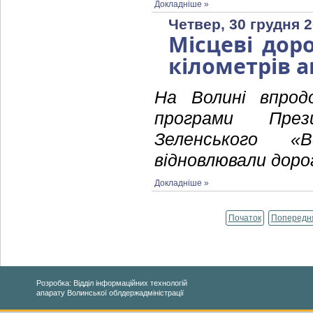
Докладніше »
Четвер, 30 грудня 2
Місцеві дор
кілометрів 
На Волині впродо
програми През
Зеленського «
відновлювали доро
Докладніше »
Початок
Попередн
Розробка: Відділ інформаційних технологій
апарату Волинської облдержадміністрації