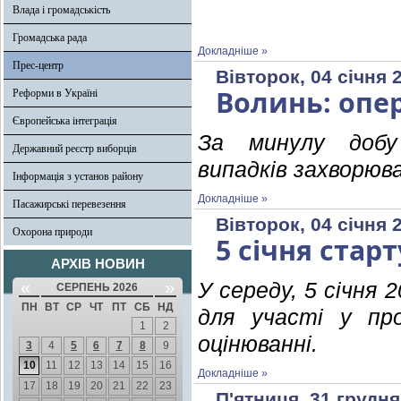
Влада і громадськість
Громадська рада
Докладніше »
Прес-центр
Вівторок, 04 січня 
Волинь: опер
Реформи в Україні
Європейська інтеграція
За минулу добу
Державний реєстр виборців
випадків захворюва
Інформація з установ району
Докладніше »
Пасажирські перевезення
Вівторок, 04 січня 
Охорона природи
5 січня стар
АРХІВ НОВИН
«
»
У середу, 5 січня 
СЕРПЕНЬ 2026
ПН
ВТ
СР
ЧТ
ПТ
СБ
НД
для участі у пр
1
2
оцінюванні.
3
4
5
6
7
8
9
10
11
12
13
14
15
16
Докладніше »
17
18
19
20
21
22
23
П'ятниця, 31 грудня