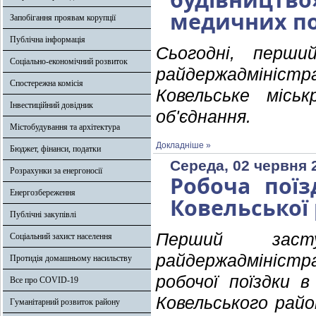
медичних п
Запобігання проявам корупції
Публічна інформація
Сьогодні, перши
Соціально-економічний розвиток
райдержадмініс
Спостережна комісія
Ковельське місь
Інвестиційний довідник
об'єднання.
Містобудування та архітектура
Докладніше »
Бюджет, фінанси, податки
Середа, 02 червня 
Розрахунки за енергоносії
Робоча поїз
Енергозбереження
Ковельської
Публічні закупівлі
Перший засту
Соціальний захист населення
райдержадміністр
Протидія домашньому насильству
робочої поїздки 
Все про COVID-19
Ковельського райо
Гуманітарний розвиток району