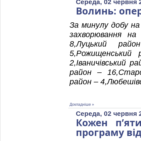
Середа, 02 червня 
Волинь: опе
За минулу добу на
захворювання на
8,Луцький райо
5,Рожищенський 
2,Іваничівський р
район – 16,Стар
район – 4,Любешів
Докладніше »
Середа, 02 червня 
Кожен п’ят
програму ві