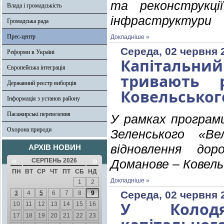
та реконструкці
Влада і громадськість
інфраструктури
Громадська рада
Прес-центр
Докладніше »
Середа, 02 червня 
Реформи в Україні
Капітальн
Європейська інтеграція
тривають 
Державний реєстр виборців
Ковельськог
Інформація з установ району
Пасажирські перевезення
У рамках програм
Охорона природи
Зеленського «Ве
відновлення дор
АРХІВ НОВИН
«
»
СЕРПЕНЬ 2026
Доманове – Ковель 
ПН
ВТ
СР
ЧТ
ПТ
СБ
НД
Докладніше »
1
2
Середа, 02 червня 
3
4
5
6
7
8
9
У Колодя
10
11
12
13
14
15
16
17
18
19
20
21
22
23