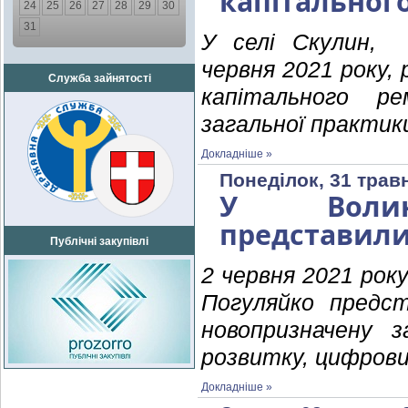
капітальног
24
25
26
27
28
29
30
31
У селі Скулин, К
червня 2021 року,
Служба зайнятості
капітального ре
загальної практик
Докладніше »
Понеділок, 31 трав
У Волинсь
представили 
Публічні закупівлі
2 червня 2021 рок
Погуляйко предс
новопризначену 
розвитку, цифрови
Докладніше »