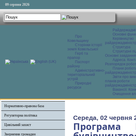
09 серпня 2026
Райдержадмі
Основні функ
Про
Керівництво
Ковельщину
райдержадміністр
Сторінки історії
Структура
землі Ковельської
Структурні пі
Герб та
Основні завдання
прапор
Адреса. Конт
Паспорт
Розпорядок робо
району
Плани робот
Адміністративно-
райдержадміністр
територіальний
Звіти про ви
устрій
планів роботи
Природні
райдержадміністр
ресурси
Вакансії. Кон
Очищення вл
Нормативно-правова база
Регуляторна політика
Середа, 02 червня 
Програма 
Цивільний захист
будівництво
Звернення громадян