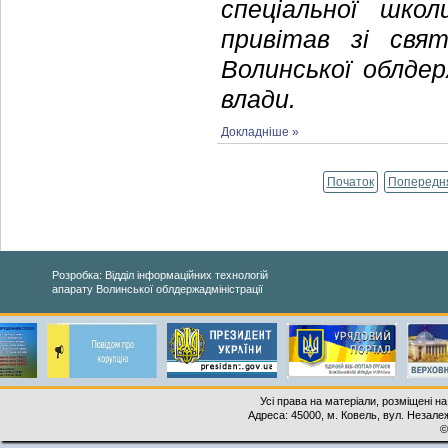
спеціальної шк
привітав зі свя
Волинської облдер
влади.
Докладніше »
Початок
Попередн
Розробка: Відділ інформаційних технологій
апарату Волинської облдержадміністрації
Усі права на матеріали, розміщені на
Адреса: 45000, м. Ковель, вул. Незалеж
©