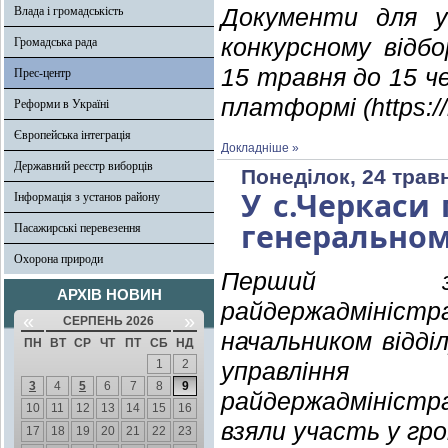
Влада і громадськість
Документи для у
конкурсному відбо
Громадська рада
15 травня до 15 ч
Прес-центр
платформі (https://
Реформи в Україні
Європейська інтеграція
Докладніше »
Державний реєстр виборців
Понеділок, 24 трав
У с.Черкаси
Інформація з установ району
генеральном
Пасажирські перевезення
Охорона природи
Перший засту
АРХІВ НОВИН
райдержадмініс
«
»
СЕРПЕНЬ 2026
начальником відді
ПН
ВТ
СР
ЧТ
ПТ
СБ
НД
1
2
управління 
3
4
5
6
7
8
9
райдержадміністр
10
11
12
13
14
15
16
взяли участь у гр
17
18
19
20
21
22
23