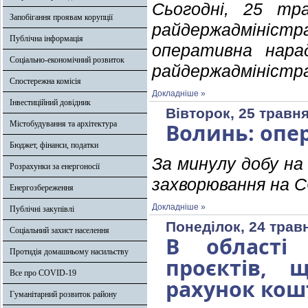
Сьогодні, 25 тра
Запобігання проявам корупції
райдержадміні
Публічна інформація
оперативна нарад
Соціально-економічний розвиток
райдержадміністра
Спостережна комісія
Докладніше »
Інвестиційний довідник
Вівторок, 25 травня
Містобудування та архітектура
Волинь: опе
Бюджет, фінанси, податки
За минулу добу на
Розрахунки за енергоносії
захворювання на 
Енергозбереження
Докладніше »
Публічні закупівлі
Понеділок, 24 трав
Соціальний захист населення
В області 
Протидія домашньому насильству
проєктів, 
Все про COVID-19
рахунок кошт
Гуманітарний розвиток району