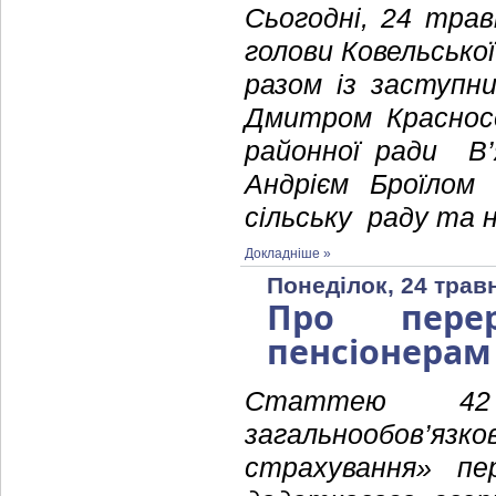
Сьогодні, 24 тра
голови Ковельсько
разом із заступн
Дмитром Красносе
районної ради В
Андрієм Броїлом 
сільську раду та 
Докладніше »
Понеділок, 24 трав
Про пере
пенсіонерам
Статтею 42
загальнообов
страхування» пе