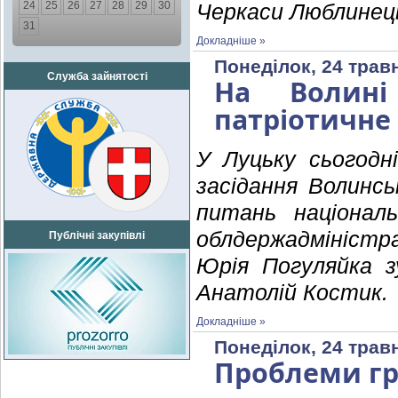
24
25
26
27
28
29
30
Черкаси Люблинець
31
Докладніше »
Понеділок, 24 трав
Служба зайнятості
На Волині
патріотичне 
У Луцьку сьогодні
засідання Волинсь
питань національ
облдержадміністр
Публічні закупівлі
Юрія Погуляйка з
Анатолій Костик.
Докладніше »
Понеділок, 24 трав
Проблеми гр