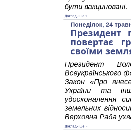
бути вакциновані.
Докладніше »
Понеділок, 24 трав
Президент п
повертає г
своїми зем
Президент Вол
Всеукраїнського ф
Закон «Про внесе
України та ін
удосконалення си
земельних віднос
Верховна Рада ухв
Докладніше »