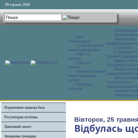
09 серпня 2026
Райдержадмі
Основні функ
Про
Керівництво
Ковельщину
райдержадміністр
Сторінки історії
Структура
землі Ковельської
Структурні пі
Герб та
Основні завдання
прапор
Адреса. Конт
Паспорт
Розпорядок робо
району
Плани робот
Адміністративно-
райдержадміністр
територіальний
Звіти про ви
устрій
планів роботи
Природні
райдержадміністр
ресурси
Вакансії. Кон
Очищення вл
Нормативно-правова база
Регуляторна політика
Вівторок, 25 травня
Відбулась щ
Цивільний захист
Звернення громадян