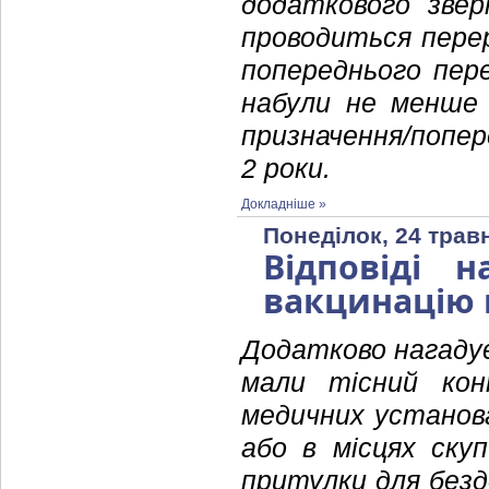
додаткового звер
проводиться перер
попереднього пер
набули не менше 
призначення/попе
2 роки.
Докладніше »
Понеділок, 24 трав
Відповіді 
вакцинацію 
Додатково нагадує
мали тісний ко
медичних установ
або в місцях ску
притулки для без