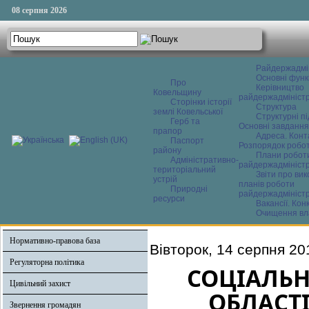
08 серпня 2026
Райдержадмі
Основні функ
Про
Керівництво
Ковельщину
райдержадміністр
Сторінки історії
Структура
землі Ковельської
Структурні пі
Герб та
Основні завдання
прапор
Адреса. Конт
Паспорт
Розпорядок робо
району
Плани робот
Адміністративно-
райдержадміністр
територіальний
Звіти про ви
устрій
планів роботи
Природні
райдержадміністр
ресурси
Вакансії. Кон
Очищення вл
Нормативно-правова база
Вівторок, 14 серпня 20
Регуляторна політика
СОЦІАЛЬ
Цивільний захист
ОБЛАСТІ
Звернення громадян