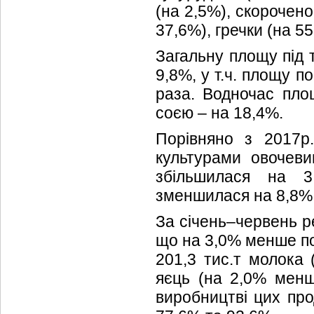
(на 2,5%), скорочено
37,6%), гречки (на 55
Загальну площу під 
9,8%, у т.ч. площу по
раза. Водночас пло
соєю – на 18,4%.
Порівняно з 2017р
культурами овочеви
збільшилася на 3
зменшилася на 8,8%
За січень–червень ре
що на 3,0% менше по
201,3 тис.т молока
яєць (на 2,0% менш
виробництві цих про