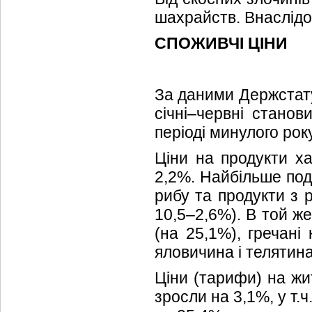
шахрайств. Внаслідок
СПОЖИВЧІ ЦІНИ
За даними Держстату,
січні–червні станов
періоді минулого рок
Ціни на продукти ха
2,2%. Найбільше под
рибу та продукти з 
10,5–2,6%). В той ж
(на 25,1%), гречані
яловичина і телятина
Ціни (тарифи) на жит
зросли на 3,1%, у т.