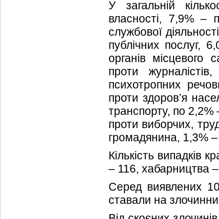
У загальній кільк
власності, 7,9% – 
службової діяльності
публічних послуг, 6
органів місцевого 
проти журналістів
психотропних речови
проти здоров’я насе
транспорту, по 2,2% 
проти виборчих, тру
громадянина, 1,3% – 
Кількість випадків к
– 116, хабарництва – 
Серед виявлених 10
ставали на злочинни
Від скоєних злочинів