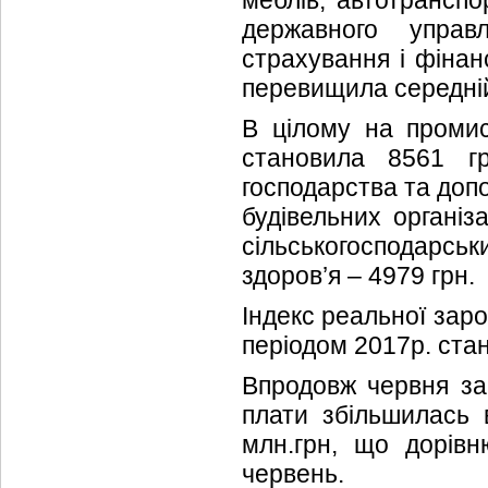
меблів, автотранспо
державного управл
страхування і фінан
перевищила середній 
В цілому на промис
становила 8561 гр
господарства та допо
будівельних організ
сільськогосподарськ
здоров’я – 4979 грн.
Індекс реальної заро
періодом 2017р. стан
Впродовж червня заг
плати збільшилась 
млн.грн, що дорів
червень.