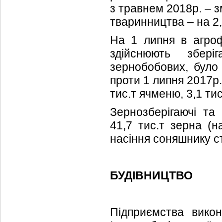
з травнем 2018р. – з
тваринництва – на 2
На 1 липня в агроф
здійснюють збері
зернобобових, було 
проти 1 липня 2017р.),
тис.т ячменю, 3,1 тис
Зернозберігаючі та
41,7 тис.т зерна (н
насіння соняшнику ст
БУДІВНИЦТВО
Підприємства викон