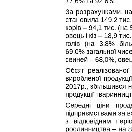
77,6% та 92,6%.
За розрахунками, на 
становила 149,2 тис. 
корів – 94,1 тис. (н
овець і кіз – 18,9 тис
голів (на 3,8% біл
69,0% загальної чисел
свиней – 68,0%, овець
Обсяг реалізованої
виробленої продукції
2017р., збільшився н
продукції тваринниц
Середні ціни прода
підприємствами за вс
з відповідним пері
рослинництва – на 8