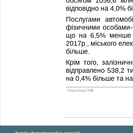
обсягом 1056,6 млн
відповідно на 4,0% б
Послугами автомоб
фізичними особами-п
що на 6,5% менше в
2017р., міського еле
більше.
Крім того, залізнич
відправлено 538,2 ти
на 0,4% більше та на
Переглядів
738
Розробка: Відділ інформаційних технологій