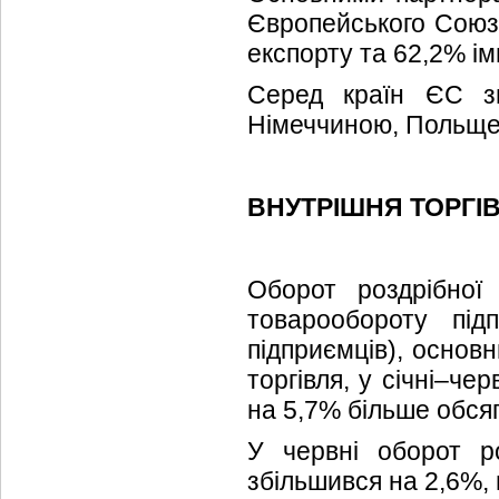
Європейського Союзу
експорту та 62,2% ім
Серед країн ЄС зн
Німеччиною, Польще
ВНУТРІШНЯ ТОРГІ
Оборот роздрібної 
товарообороту під
підприємців), основ
торгівля, у січні–че
на 5,7% більше обсяг
У червні оборот ро
збільшився на 2,6%,