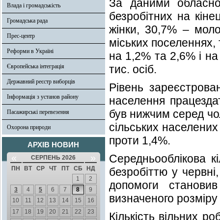
За даними обласног
Влада і громадськість
безробітних на кіне
Громадська рада
жінки, 30,7% – моло
Прес-центр
міських поселеннях, 
Реформи в Україні
на 1,2% та 2,6% і на
Європейська інтеграція
тис. осіб.
Державний реєстр виборців
Рівень зареєстрова
Інформація з установ району
населення працездат
був нижчим серед чол
Пасажирські перевезення
сільських населених
Охорона природи
проти 1,4%.
АРХІВ НОВИН
«
»
Середньооблікова кі
СЕРПЕНЬ 2026
ПН
ВТ
СР
ЧТ
ПТ
СБ
НД
безробіттю у червні,
1
2
допомоги станови
3
4
5
6
7
8
9
визначеного розміру 
10
11
12
13
14
15
16
17
18
19
20
21
22
23
Кількість вільних ро