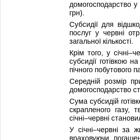
домогосподарство у 
грн).
Субсидії для відшк
послуг у червні от
загальної кількості.
Крім того, у січні–
субсидії готівкою н
пічного побутового п
Середній розмір пр
домогосподарство ста
Сума субсидій готів
скрапленого газу, т
січні–червні станови
У січні–червні за 
враховуючи погашен