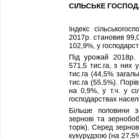
СІЛЬСЬКЕ ГОСПО
Індекс сільськогосп
2017р. становив 99,0
102,9%, у господарс
Під урожай 2018р. 
571,5 тис.га, з них
тис.га (44,5% загал
тис.га (55,5%). Пор
на 0,9%, у т.ч. у с
господарствах насел
Більше половини з
зернові та зернобоб
торік). Серед зерно
кукурудзою (на 27,5