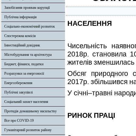
Запобігання проявам корупції
Публічна інформація
НАСЕЛЕННЯ
Соціально-економічний розвиток
Спостережна комісія
Чисельність наявно
Інвестиційний довідник
2018р. становила 10
Містобудування та архітектура
жителів зменшилась 
Бюджет, фінанси, податки
Обсяг природного с
Розрахунки за енергоносії
2017р. збільшився н
Енергозбереження
У січні–травні народ
Публічні закупівлі
Соціальний захист населення
Протидія домашньому насильству
РИНОК ПРАЦІ
Все про COVID-19
Гуманітарний розвиток району