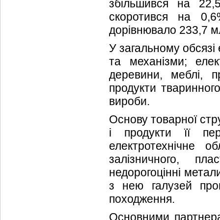
збільшився на 22,
скоротився на 0,6
дорівнювало 233,7 м
У загальному обсязі
та механізми; еле
деревини, меблі, п
продукти тваринного
вироби.
Основу товарної стр
і продукти її пе
електротехнічне о
залізничного, пла
недорогоцінні метали
з нею галузей пром
походження.
Основними партнера