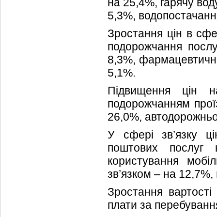
на 25,4%, гарячу вод
5,3%, водопостачанн
Зростання цін в сфе
подорожчання послу
8,3%, фармацевтично
5,1%.
Підвищення цін 
подорожчанням прої
26,0%, автодорожньо
У сфері зв’язку ц
поштових послуг 
користування мобі
зв’язком – на 12,7%,
Зростання вартості
плати за перебування