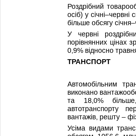
Роздрібний товарооб
осіб) у січні–червні
більше обсягу січня
У червні роздрібн
порівнянних цінах з
0,9% відносно травн
ТРАНСПОРТ
Автомобільним тра
виконано вантажообо
та 18,0% більше,
автотранспорту пе
вантажів, решту – фі
Усіма видами транс