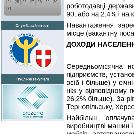
24
25
26
27
28
29
30
роботодавці держав
31
90, або на 2,4% і на
Навантаження заре
Служба зайнятості
місце (вакантну поса
ДОХОДИ НАСЕЛЕН
Середньомісячна но
підприємств, установ
Публічні закупівлі
осіб і більше) у січ
ніж у відповідному п
26,2% більше). За р
Тернопільську, Херсо
Найбільш оплачув
виробництві машин і