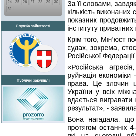
24
25
26
27
28
29
30
За її словами, завд
31
кількість виконаних 
показник продовжить
Служба зайнятості
інституту приватних 
Крім того, Мін’юст п
судах, зокрема, сто
Російської Федерації
«Російська агресія
руйнація економіки 
Публічні закупівлі
права. Це злочин ц
України у всіх міжн
вдається вигравати 
результат», - заявил
Вона нагадала, що
протягом останніх 4
які на сьогодні об