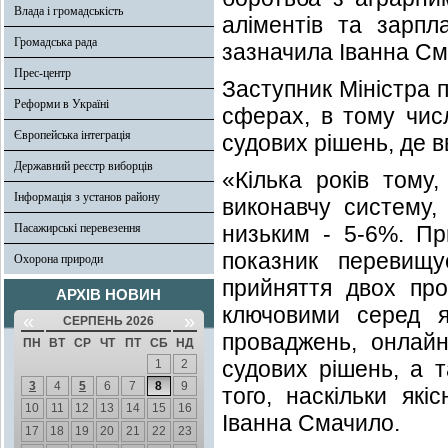
Влада і громадськість
аліментів та зарпл
Громадська рада
зазначила Іванна См
Прес-центр
Заступник Міністра п
Реформи в Україні
сферах, в тому числ
Європейська інтеграція
судових рішень, де в
Державний реєстр виборців
«Кілька років тому
Інформація з установ району
виконавчу систему,
Пасажирські перевезення
низьким - 5-6%. Пр
показник перевищу
Охорона природи
прийняття двох про
АРХІВ НОВИН
ключовими серед я
«
»
СЕРПЕНЬ 2026
проваджень, онлайн
ПН
ВТ
СР
ЧТ
ПТ
СБ
НД
судових рішень, а 
1
2
3
4
5
6
7
8
9
того, наскільки як
10
11
12
13
14
15
16
Іванна Смачило.
17
18
19
20
21
22
23