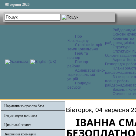
08 серпня 2026
Райдержадмі
Основні функ
Про
Керівництво
Ковельщину
райдержадміністр
Сторінки історії
Структура
землі Ковельської
Структурні пі
Герб та
Основні завдання
прапор
Адреса. Конт
Паспорт
Розпорядок робо
району
Плани робот
Адміністративно-
райдержадміністр
територіальний
Звіти про ви
устрій
планів роботи
Природні
райдержадміністр
ресурси
Вакансії. Кон
Очищення вл
Нормативно-правова база
Вівторок, 04 вересня 2
Регуляторна політика
ІВАННА СМ
Цивільний захист
БЕЗОПЛАТНО
Звернення громадян