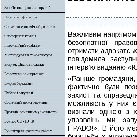
Запобігання проявам корупції
Публічна інформація
Соціально-економічний розвиток
Важливим напрямом р
Спостережна комісія
безоплатної право
Інвестиційний довідник
отримати адвокатськи
Містобудування та архітектура
повідомила заступн
Бюджет, фінанси, податки
інтерв’ю виданню
Розрахунки за енергоносії
«Раніше громадяни, 
Енергозбереження
фактично були поз
Публічні закупівлі
захист та справедли
можливість у них є
Соціальний захист населення
визнали однією з к
Протидія домашньому насильству
управлінь ми зап
Все про COVID-19
ПРАВО!». В його меж
Гуманітарний розвиток району
боротьба з аграрни