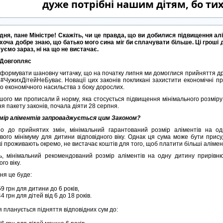
дуже потрібні нашим дітям, бо тих
дня, пане Міністре! Скажіть, чи це правда, що ви добилися підвищення а
 хоча добре знаю, що батько мого сина міг би сплачувати більше. Ці гроші д
уємо зараз, ні на що не вистачає.
 Довгопляс
нформувати шановну читачку, що на початку липня ми домоглися прийняття дру
 #ЧужихДітейНеБуває. Новації цих законів покликані захистити економічні пр
о економічного насильства з боку дорослих.
шого ми прописали й норму, яка стосується підвищення мінімального розміру 
 пакету законів, почала діяти 28 серпня.
мір аліментів запроваджується цим Законом?
но до прийнятих змін, мінімальний гарантований розмір аліментів на
вого мінімуму для дитини відповідного віку. Однак ця сума може бути прис
кі проживають окремо, не вистачає коштів для того, щоб платити більші алімен
ь, мінімальний рекомендований розмір аліментів на одну дитину прирівн
го віку.
ня це буде:
9 грн для дитини до 6 років,
4 грн для дітей від 6 до 18 років.
я планується підняття відповідних сум до: