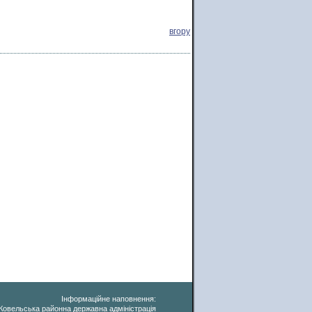
вгору
Інформаційне наповнення:
Ковельська районна державна адміністрація