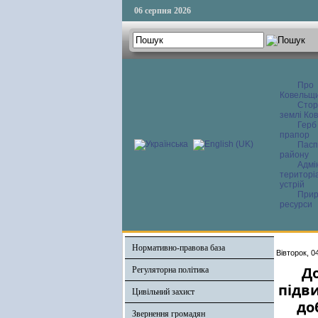
06 серпня 2026
Про
Ковельщ
Сторі
землі Ков
Герб
прапор
Пасп
району
Адмі
територі
устрій
Прир
ресурси
Нормативно-правова база
Вівторок, 0
До
Регуляторна політика
підв
Цивільний захист
до
Звернення громадян