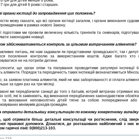
6 грн для дітей менше 6 років,
7 грн для дітей 6 років і старших.
і органи юстиції до запровадження цих положень?
ністю можу сказати, що всі органи юстиції загалом, і органи виконання судов
 громадянами в рамках нового Закону.
ї підготовки ми провели величезну кількість тренінгів та семінарів, підготувал
вати законодавчі новації.
ном здійснюватиметься контроль за цільовим витрачанням аліментів?
ажливих питань, які нам задавали як представники громадськості, так і депу
лося посилення контролю за використанням коштів. Адже багато хто 
овуватися не на потреби дитини.
олосити, що орган опіки та піклування проводитиме регулярні інспекції бат
ь аліменти. Порядок та періодичність таких інспекцій визначатиметься Мінсоц
о, за заявою платника аліментів, який не має заборгованості зі сплати алімен
льше за один раз на три місяці.
законі ми передбачили санкції до того з батьків, котрий витрачає отримані 
бо осіб, які їх замінюють, від виконання передбачених законодавством обов'я
я та виховання неповнолітніх дітей тягне за собою попередження або
ковуваних мінімумів доходів громадян.
а отримати детальнішу консультацію по кожному конкретному випадку
, щоб отримати більш детальні консультації чи роз’яснення, слід зве
ної правової допомоги. Дізнатися, де розташовано найближчий з них 
 гарячої лінії: 0(800)213-103.
дів
715