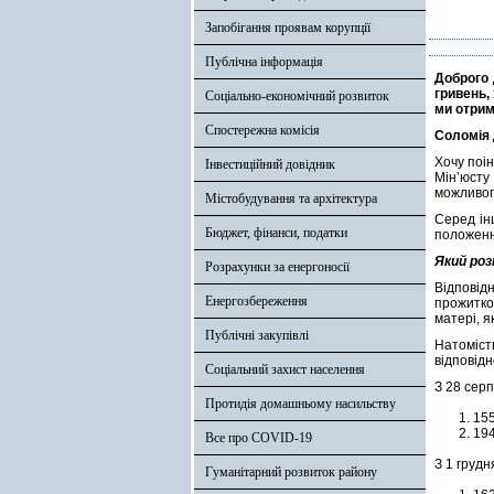
Запобігання проявам корупції
Публічна інформація
Доброго 
гривень,
Соціально-економічний розвиток
ми отрим
Спостережна комісія
Соломія
Хочу поі
Інвестиційний довідник
Мін’юсту
можливог
Містобудування та архітектура
Серед ін
Бюджет, фінанси, податки
положення
Який роз
Розрахунки за енергоносії
Відповід
Енергозбереження
прожитко
матері, я
Публічні закупівлі
Натоміст
відповідно
Соціальний захист населення
З 28 серп
Протидія домашньому насильству
155
194
Все про COVID-19
З 1 грудн
Гуманітарний розвиток району