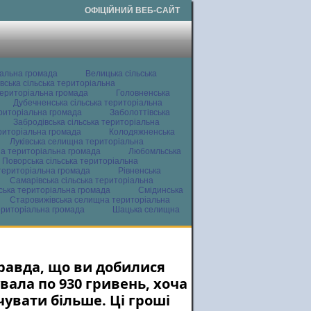
ОФІЦІЙНИЙ ВЕБ-САЙТ
іальна громада
Велицька сільська
вська сільська територіальна
ериторіальна громада
Головненська
Дубечненська сільська територіальна
ериторіальна громада
Заболоттівська
Забродівська сільська територіальна
ериторіальна громада
Колодяжненська
Луківська селищна територіальна
а територіальна громада
Любомльська
Поворська сільська територіальна
територіальна громада
Рівненська
Самарівська сільська територіальна
ьська територіальна громада
Смідинська
Старовижівська селищна територіальна
ериторіальна громада
Шацька селищна
правда, що ви добилися
вала по 930 гривень, хоча
чувати більше. Ці гроші