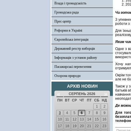
162
Влада і громадськість
202
Громадська рада
Чи готов
З упевне
Прес-центр
роботи з
Реформи в Україні
Для їхньо
реалізову
Європейська інтеграція
Яким чи
Державний реєстр виборців
Одне з в
стосува
використ
Інформація з установ району
Хочу наг
Пасажирські перевезення
отримуют
Окрім тог
Охорона природи
але не бі
АРХІВ НОВИН
Також у 
батьків а
«
»
СЕРПЕНЬ 2026
навчанн
неоподат
ПН
ВТ
СР
ЧТ
ПТ
СБ
НД
Де можн
1
2
Для того
3
4
5
6
7
8
9
безоплат
10
11
12
13
14
15
16
телефоном
17
18
19
20
21
22
23
Перегля