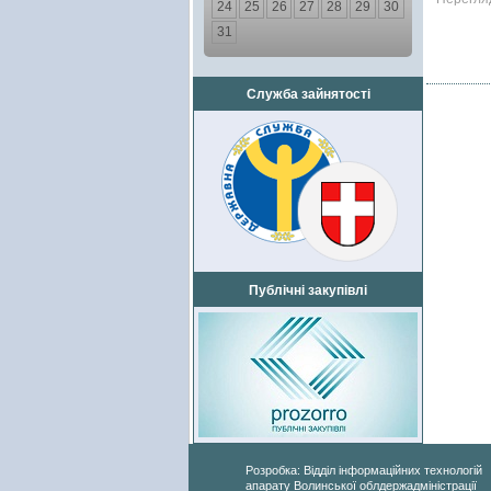
24
25
26
27
28
29
30
31
Служба зайнятості
Публічні закупівлі
Розробка: Відділ інформаційних технологій
апарату Волинської облдержадміністрації