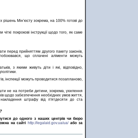
их рішень Мін’юсту зокрема, на 100% готові до
и чіткі покрокові інструкції щодо того, як саме
тати перед прийняттям другого пакету законів,
побоювався, що сплачені аліменти можуть
ьків, з якими живуть діти і які, відповідно,
політики.
тів, інспекції можуть проводитися позапланово,
кошти не на потреби дитини, зокрема, ухилення
зків щодо забезпечення необхідних умов життя,
 накладення штрафу від п'ятдесяти до ста
?
рнутися до одного з наших центрів чи бюро
можна на сайті
http://legalaid.gov.ua/ua/
або за