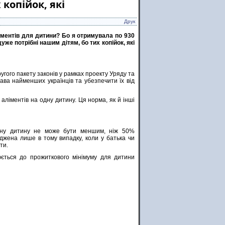
 копійок, які
Друк
ліментів для дитини? Бо я отримувала по 930
уже потрібні нашим дітям, бо тих копійок, які
гого пакету законів у рамках проекту Уряду та
ава найменших українців та убезпечити їх від
аліментів на одну дитину. Ця норма, як й інші
 одну дитину не може бути меншим, ніж 50%
уджена лише в тому випадку, коли у батька чи
ти.
юється до прожиткового мінімуму для дитини