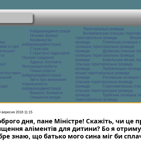
Територіальні громади
Райдержадміністрація
Велимченська сільська територ
Основні функції
територіальна громада
Вишні
Керівництво
ину
громада
Голобська селищна т
райдержадміністрації
нки історії
селищна територіальна громада
Структура
ельської
громада
Дубівська сільська т
Структурні підрозділи.
 та
селищна територіальна громада
Основні завдання
громада
Ковельська міська т
Адреса. Контакти.
орт
сільська територіальна громада
Розпорядок роботи
громада
Люблинецька селищн
Плани роботи
ністративно-
міська територіальна громада
райдержадміністрації
альний
громада
Ратнівська селищна 
Звіти про виконання
сільська територіальна громада
планів роботи
одні
громада
Сереховичівська сіл
райдержадміністрації
сільська територіальна громада
Вакансії. Конкурси
громада
Турійська селищна т
Очищення влади
територіальна громада
4 вересня 2018 11:15
брого дня, пане Міністре! Скажіть, чи це 
ищення аліментів для дитини? Бо я отриму
бре знаю, що батько мого сина міг би спла