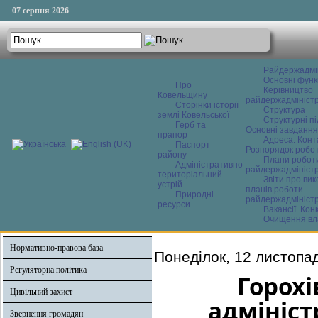
07 серпня 2026
Райдержадмі
Основні функ
Про
Керівництво
Ковельщину
райдержадміністр
Сторінки історії
Структура
землі Ковельської
Структурні пі
Герб та
Основні завдання
прапор
Адреса. Конт
Паспорт
Розпорядок робо
району
Плани робот
Адміністративно-
райдержадміністр
територіальний
Звіти про ви
устрій
планів роботи
Природні
райдержадміністр
ресурси
Вакансії. Кон
Очищення вл
Нормативно-правова база
Понеділок, 12 листопа
Регуляторна політика
Горох
Цивільний захист
адмініст
Звернення громадян