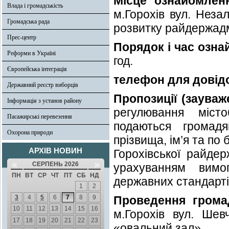
Місце ознайомленн
Влада і громадськість
м.Горохів вул. Неза
Громадська рада
розвитку райдержадмі
Прес-центр
Порядок і час озн
Реформи в Україні
год.
Європейська інтеграція
телефон для довід
Державний реєстр виборців
Пропозиції (зауваж
Інформація з установ району
регулювання місто
Пасажирські перевезення
подаються громад
Охорона природи
прізвища, ім’я та по
АРХІВ НОВИН
Горохівської райдер
«
»
СЕРПЕНЬ 2026
урахуванням вимог
ПН
ВТ
СР
ЧТ
ПТ
СБ
НД
державних стандарті
1
2
3
4
5
6
7
8
9
Проведення грома
10
11
12
13
14
15
16
м.Горохів вул. Шев
17
18
19
20
21
22
23
«овальний зал».