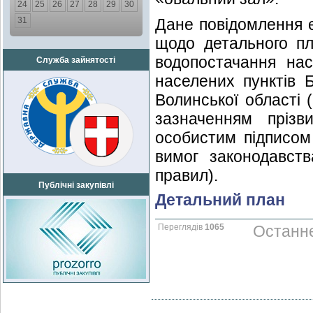
24
25
26
27
28
29
30
31
Дане повідомлення є
щодо детального пл
водопостачання на
Служба зайнятості
населених пунктів Б
Волинської області 
зазначенням прізв
особистим підписом
вимог законодавств
правил).
Публічні закупівлі
Детальний план
Переглядів
1065
Останнє