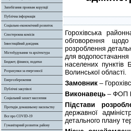
Запобігання проявам корупції
Публічна інформація
Соціально-економічний розвиток
Горохівська районн
Спостережна комісія
обговорення щодо
Інвестиційний довідник
розроблення детальн
Містобудування та архітектура
для водопостачання
Бюджет, фінанси, податки
населених пунктів Б
Волинської області.
Розрахунки за енергоносії
Енергозбереження
Замовник
– Горохів
Публічні закупівлі
Виконавець
– ФОП Г
Соціальний захист населення
Підстави розробл
Протидія домашньому насильству
державної адмініс
Все про COVID-19
детального плану те
Гуманітарний розвиток району