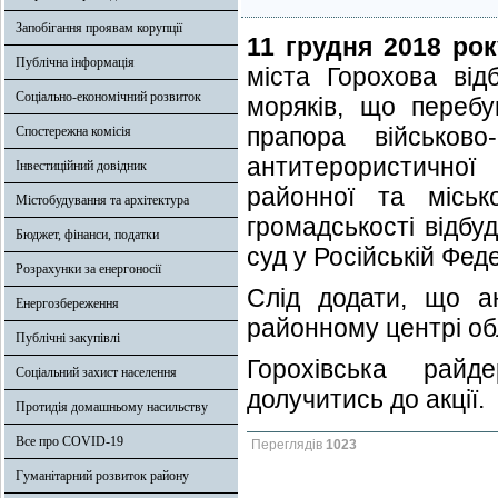
Запобігання проявам корупції
11 грудня 2018 рок
Публічна інформація
міста Горохова від
Соціально-економічний розвиток
моряків, що перебу
прапора військово
Спостережна комісія
антитерористичної
Інвестиційний довідник
районної та міськ
Містобудування та архітектура
громадськості відбу
Бюджет, фінанси, податки
суд у Російській Феде
Розрахунки за енергоносії
Слід додати, що ан
Енергозбереження
районному центрі об
Публічні закупівлі
Горохівська райд
Соціальний захист населення
долучитись до акції.
Протидія домашньому насильству
Все про COVID-19
Переглядів
1023
Гуманітарний розвиток району