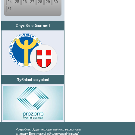
24
25
26
27
28
29
30
31
Служба зайнятості
Публічні закупівлі
Розробка: Відділ інформаційних технологій
апарату Волинської облдержадміністрації