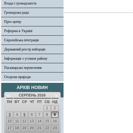
Влада і громадськість
Громадська рада
Прес-центр
Реформи в Україні
Європейська інтеграція
Державний реєстр виборців
Інформація з установ району
Пасажирські перевезення
Охорона природи
АРХІВ НОВИН
«
»
СЕРПЕНЬ 2026
ПН
ВТ
СР
ЧТ
ПТ
СБ
НД
1
2
3
4
5
6
7
8
9
10
11
12
13
14
15
16
17
18
19
20
21
22
23