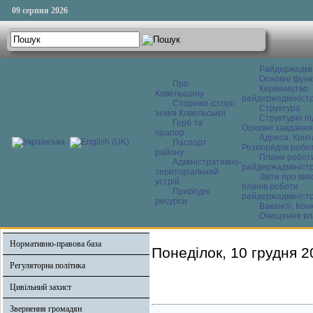
09 серпня 2026
Райдержадмі
Основні функ
Про
Керівництво
Ковельщину
райдержадміністр
Сторінки історії
Структура
землі Ковельської
Структурні пі
Герб та
Основні завдання
прапор
Адреса. Конт
Паспорт
Розпорядок робо
району
Плани робот
Адміністративно-
райдержадміністр
територіальний
Звіти про ви
устрій
планів роботи
Природні
райдержадміністр
ресурси
Вакансії. Кон
Очищення вл
Нормативно-правова база
Понеділок, 10 грудня 2
Регуляторна політика
Цивільний захист
Звернення громадян