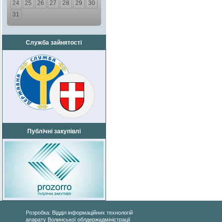
24
25
26
27
28
29
30
31
Служба зайнятості
Публічні закупівлі
Розробка: Відділ інформаційних технологій
апарату Волинської облдержадміністрації