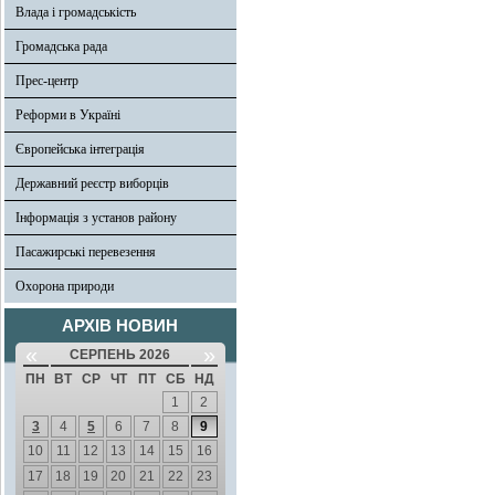
Влада і громадськість
Громадська рада
Прес-центр
Реформи в Україні
Європейська інтеграція
Державний реєстр виборців
Інформація з установ району
Пасажирські перевезення
Охорона природи
АРХІВ НОВИН
«
»
СЕРПЕНЬ 2026
ПН
ВТ
СР
ЧТ
ПТ
СБ
НД
1
2
3
4
5
6
7
8
9
10
11
12
13
14
15
16
17
18
19
20
21
22
23