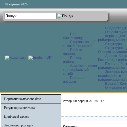
09 серпня 2026
Райдержадмі
Основні функ
Про
Керівництво
Ковельщину
райдержадміністр
Сторінки історії
Структура
землі Ковельської
Структурні пі
Герб та
Основні завдання
прапор
Адреса. Конт
Паспорт
Розпорядок робо
району
Плани робот
Адміністративно-
райдержадміністр
територіальний
Звіти про ви
устрій
планів роботи
Природні
райдержадміністр
ресурси
Вакансії. Кон
Очищення вл
Нормативно-правова база
Четвер, 08 серпня 2019 01:12
Регуляторна політика
Цивільний захист
Звернення громадян
Конкурси