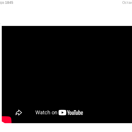
дів
1845
Остан