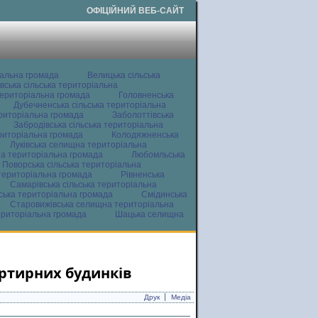
ОФІЦІЙНИЙ ВЕБ-САЙТ
іальна громада
Велицька сільська
вська сільська територіальна
ериторіальна громада
Головненська
Дубечненська сільська територіальна
ериторіальна громада
Заболоттівська
Забродівська сільська територіальна
ериторіальна громада
Колодяжненська
Луківська селищна територіальна
а територіальна громада
Любомльська
Поворська сільська територіальна
територіальна громада
Рівненська
Самарівська сільська територіальна
ьська територіальна громада
Смідинська
Старовижівська селищна територіальна
ериторіальна громада
Шацька селищна
ртирних будинків
Друк
Медіа