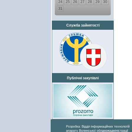
24
25
26
27
28
29
30
31
Служба зайнятості
Публічні закупівлі
Розробка: Відділ інформаційних технологій
апарату Волинської облдержадміністрації