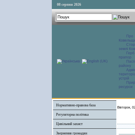
08 серпня 2026
Про
Ковельщ
Сторі
землі Ков
Герб
прапор
Пасп
району
Адмі
територі
устрій
Прир
ресурси
Нормативно-правова база
Вівторок, 0
Регуляторна політика
Цивільний захист
Звернення громадян