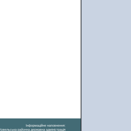
Інформаційне наповнення:
Ковельська районна державна адміністрація