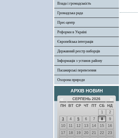
Влада і громадськість
Громадська рада
Прес-центр
Реформи в Україні
Європейська інтеграція
Державний реєстр виборців
Інформація з установ району
Пасажирські перевезення
Охорона природи
АРХІВ НОВИН
«
»
СЕРПЕНЬ 2026
ПН
ВТ
СР
ЧТ
ПТ
СБ
НД
1
2
3
4
5
6
7
8
9
10
11
12
13
14
15
16
17
18
19
20
21
22
23