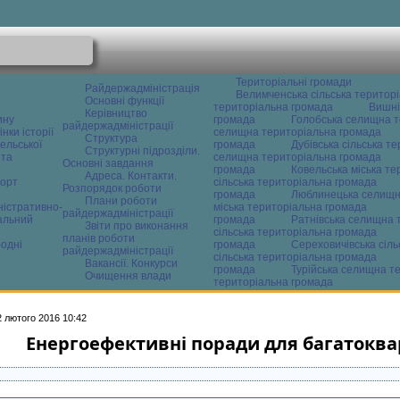
Територіальні громади
Райдержадміністрація
Велимченська сільська територ
Основні функції
територіальна громада
Вишні
Керівництво
ину
громада
Голобська селищна т
райдержадміністрації
нки історії
селищна територіальна громада
Структура
ельської
громада
Дубівська сільська т
Структурні підрозділи.
 та
селищна територіальна громада
Основні завдання
громада
Ковельська міська т
Адреса. Контакти.
орт
сільська територіальна громада
Розпорядок роботи
громада
Люблинецька селищн
Плани роботи
ністративно-
міська територіальна громада
райдержадміністрації
альний
громада
Ратнівська селищна 
Звіти про виконання
сільська територіальна громада
планів роботи
одні
громада
Сереховичівська сіл
райдержадміністрації
сільська територіальна громада
Вакансії. Конкурси
громада
Турійська селищна т
Очищення влади
територіальна громада
2 лютого 2016 10:42
Енергоефективні поради для багатоква