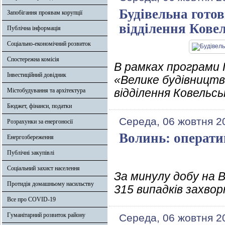
Будівельна гото
Запобігання проявам корупції
відділення Кове
Публічна інформація
Соціально-економічний розвиток
Спостережна комісія
В рамках програми
Інвестиційний довідник
«Велике будівницт
відділення Ковельс
Містобудування та архітектура
Бюджет, фінанси, податки
Середа, 06 жовтня 2
Розрахунки за енергоносії
Волинь: операти
Енергозбереження
Публічні закупівлі
Соціальний захист населення
За минулу добу на 
Протидія домашньому насильству
315 випадків захво
Все про COVID-19
Гуманітарний розвиток району
Середа, 06 жовтня 2