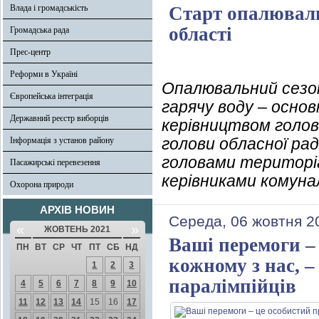
Влада і громадськість
Старт опалюваль
області
Громадська рада
Прес-центр
Реформи в Україні
Опалювальний сезо
Європейська інтеграція
гарячу воду – основ
Державний реєстр виборців
керівництвом голов
голови обласної рад
Інформація з установ району
головами територіа
Пасажирські перевезення
керівниками комуна
Охорона природи
АРХІВ НОВИН
Середа, 06 жовтня 2
«
»
ЖОВТЕНЬ 2021
Ваші перемоги –
ПН
ВТ
СР
ЧТ
ПТ
СБ
НД
кожному з нас, 
1
2
3
паралімпійців
4
5
6
7
8
9
10
11
12
13
14
15
16
17