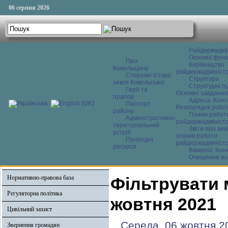
06 серпня 2026
Райдержадмі
Основні функ
Про
Керівництво
Ковельщину
райдержадміністр
Сторінки історії
Структура
землі Ковельської
Структурні пі
Герб та
Основні завдання
прапор
Адреса. Конт
Паспорт
Розпорядок робо
району
Плани робот
Адміністративно-
райдержадміністр
територіальний
Звіти про ви
устрій
планів роботи
Природні
райдержадміністр
ресурси
Вакансії. Кон
Очищення вл
Нормативно-правова база
Фільтрувати 
Регуляторна політика
жовтня 2021
Цивільний захист
Середа, 06 жовтня 2
Звернення громадян