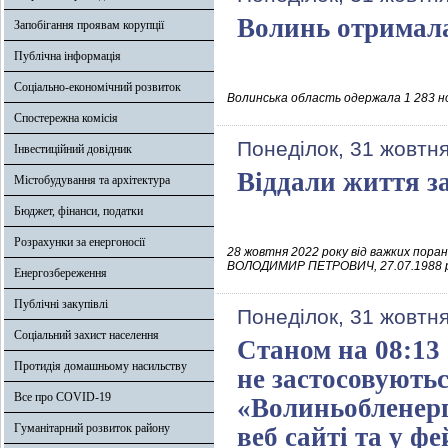
Волинь отримала
Запобігання проявам корупції
Публічна інформація
Соціально-економічний розвиток
Волинська область одержала 1 283 н
Спостережна комісія
Понеділок, 31 жовтня
Інвестиційний довідник
Віддали життя з
Містобудування та архітектура
Бюджет, фінанси, податки
Розрахунки за енергоносії
28 жовтня 2022 року від важких пора
ВОЛОДИМИР ПЕТРОВИЧ, 27.07.1988 р.
Енергозбереження
Публічні закупівлі
Понеділок, 31 жовтня
Соціальний захист населення
Станом на 08:13
Протидія домашньому насильству
не застосовуютьс
Все про COVID-19
«Волиньобленерг
Гуманітарний розвиток району
веб сайті та у фе