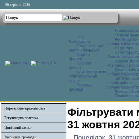
06 серпня 2026
Райдержадмі
Основні функ
Про
Керівництво
Ковельщину
райдержадміністр
Сторінки історії
Структура
землі Ковельської
Структурні пі
Герб та
Основні завдання
прапор
Адреса. Конт
Паспорт
Розпорядок робо
району
Плани робот
Адміністративно-
райдержадміністр
територіальний
Звіти про ви
устрій
планів роботи
Природні
райдержадміністр
ресурси
Вакансії. Кон
Очищення вл
Нормативно-правова база
Фільтрувати 
Регуляторна політика
31 жовтня 20
Цивільний захист
Понеділок, 31 жовтня
Звернення громадян