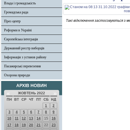
Влада і громадськість
Громадська рада
Такі відключення застосовуються з 
Прес-центр
Реформи в Україні
Європейська інтеграція
Державний реєстр виборців
Інформація з установ району
Пасажирські перевезення
Охорона природи
АРХІВ НОВИН
«
»
ЖОВТЕНЬ 2022
ПН
ВТ
СР
ЧТ
ПТ
СБ
НД
1
2
3
4
5
6
7
8
9
10
11
12
13
14
15
16
17
18
19
20
21
22
23