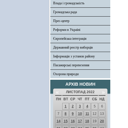
Влада і громадськість
Громадська рада
Прес-центр
Реформи в Україні
Європейська інтеграція
Державний реєстр виборців
Інформація з установ району
Пасажирські перевезення
Охорона природи
АРХІВ НОВИН
«
»
ЛИСТОПАД 2022
ПН
ВТ
СР
ЧТ
ПТ
СБ
НД
1
2
3
4
5
6
7
8
9
10
11
12
13
14
15
16
17
18
19
20