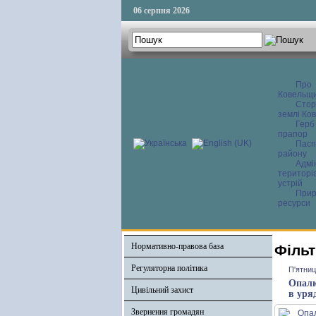
06 серпня 2026
Про
Ковельщ
Сторі
землі Ков
Герб
прапор
Пасп
району
Адмі
територі
устрій
Прир
ресурси
Нормативно-правова база
Фільт
Регуляторна політика
П'ятниц
Опалю
Цивільний захист
в уря
Звернення громадян