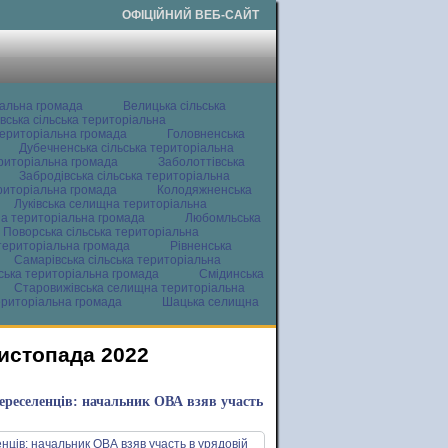
ОФІЦІЙНИЙ ВЕБ-САЙТ
іальна громада
Велицька сільська
вська сільська територіальна
ериторіальна громада
Головненська
Дубечненська сільська територіальна
ериторіальна громада
Заболоттівська
Забродівська сільська територіальна
ериторіальна громада
Колодяжненська
Луківська селищна територіальна
а територіальна громада
Любомльська
Поворська сільська територіальна
територіальна громада
Рівненська
Самарівська сільська територіальна
ьська територіальна громада
Смідинська
Старовижівська селищна територіальна
ериторіальна громада
Шацька селищна
листопада 2022
ереселенців: начальник ОВА взяв участь