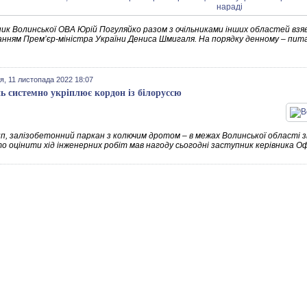
к Волинської ОВА Юрій Погуляйко разом з очільниками інших областей взяв у
анням Прем’єр-міністра України Дениса Шмигаля. На порядку денному – пита
я, 11 листопада 2022 18:07
ь системно укріплює кордон із білоруссю
ип, залізобетонний паркан з колючим дротом – в межах Волинської області з
о оцінити хід інженерних робіт мав нагоду сьогодні заступник керівника 