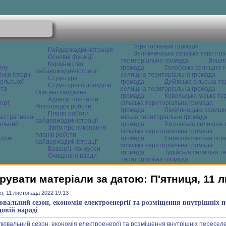
Територіальні громади
Райдержадміністрація
Велимченська сільська територ
Основні функції
територіальна громада
Вишні
Керівництво
ину
громада
Голобська селищна т
райдержадміністрації
нки історії
селищна територіальна громада
Структура
ельської
громада
Дубівська сільська т
Структурні підрозділи.
 та
селищна територіальна громада
Основні завдання
громада
Ковельська міська т
Адреса. Контакти.
орт
сільська територіальна громада
Розпорядок роботи
громада
Люблинецька селищн
Плани роботи
ністративно-
міська територіальна громада
райдержадміністрації
альний
громада
Ратнівська селищна 
Звіти про виконання
сільська територіальна громада
планів роботи
одні
громада
Сереховичівська сіл
райдержадміністрації
сільська територіальна громада
Вакансії. Конкурси
громада
Турійська селищна т
Очищення влади
територіальна громада
рувати матеріали за датою: П'ятниця, 11 
я, 11 листопада 2022 19:13
вальний сезон, економія електроенергії та розміщення внутрішніх п
довій нараді