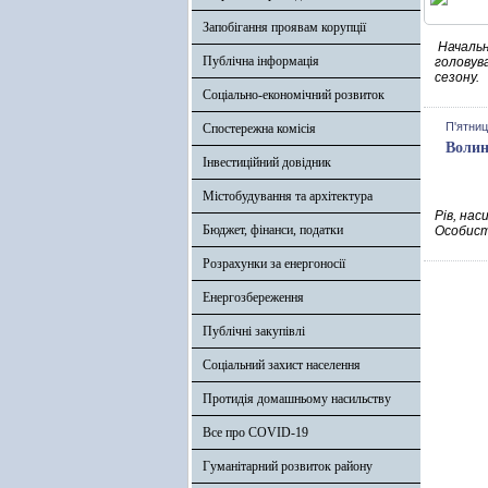
Запобігання проявам корупції
Начальни
Публічна інформація
головув
сезону.
Соціально-економічний розвиток
П'ятниц
Спостережна комісія
Волин
Інвестиційний довідник
Містобудування та архітектура
Рів, нас
Бюджет, фінанси, податки
Особист
Розрахунки за енергоносії
Енергозбереження
Публічні закупівлі
Соціальний захист населення
Протидія домашньому насильству
Все про COVID-19
Гуманітарний розвиток району