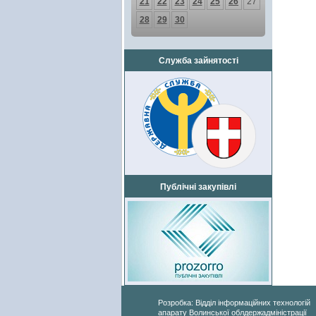
21
22
23
24
25
26
27
28
29
30
Служба зайнятості
Публічні закупівлі
Розробка: Відділ інформаційних технологій
апарату Волинської облдержадміністрації