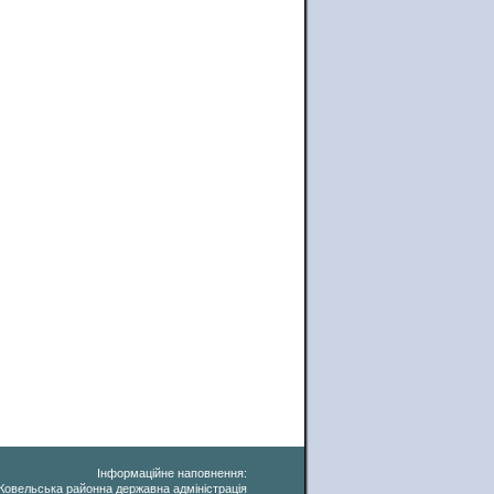
Інформаційне наповнення:
Ковельська районна державна адміністрація