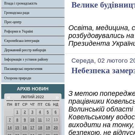
Велике будівниц
Влада і громадськість
Громадська рада
Прес-центр
Освіта, медицина, с
Реформи в Україні
розбудовувались на 
Європейська інтеграція
Президента України
Державний реєстр виборців
Середа, 02 лютого 2
Інформація з установ району
Небезпека замер
Пасажирські перевезення
Охорона природи
АРХІВ НОВИН
З метою попереджен
«
»
ЛЮТИЙ 2022
працівники Ковельс
ПН
ВТ
СР
ЧТ
ПТ
СБ
НД
Волинській області
1
2
3
4
5
6
Ковельському водосх
7
8
9
10
11
12
13
виходити на тонку, 
14
15
16
17
18
19
20
безпекою, не відпу