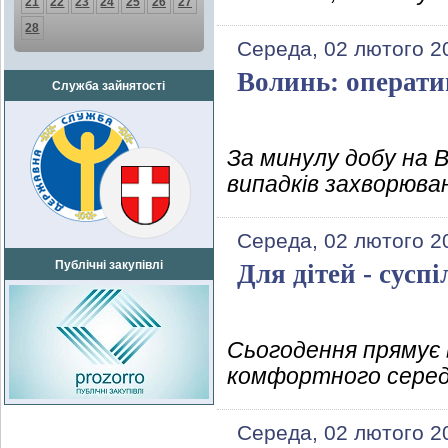
21
22
23
24
25
26
27
28
Середа, 02 лютого 2
Волинь: операти
Служба зайнятості
За минулу добу на 
випадків захворюван
Середа, 02 лютого 2
Публічні закупівлі
Для дітей - суспі
Сьогодення прямує 
комфортного середо
Середа, 02 лютого 2