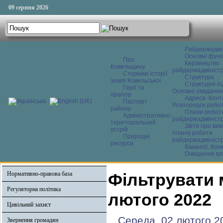
09 серпня 2026
Райдержадмі
Основні функ
Про
Керівництво
Ковельщину
райдержадміністр
Сторінки історії
Структура
землі Ковельської
Структурні пі
Герб та
Основні завдання
прапор
Адреса. Конт
Паспорт
Розпорядок робо
району
Плани робот
Адміністративно-
райдержадміністр
територіальний
Звіти про ви
устрій
планів роботи
Природні
райдержадміністр
ресурси
Вакансії. Кон
Очищення вл
Нормативно-правова база
Фільтрувати 
Регуляторна політика
лютого 2022
Цивільний захист
Середа, 02 лютого 2
Звернення громадян