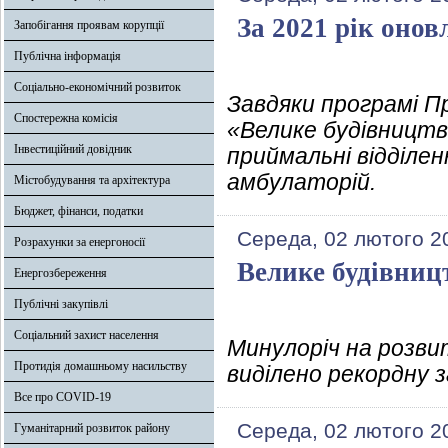
За 2021 рік онов
Запобігання проявам корупції
Публічна інформація
Соціально-економічний розвиток
Завдяки програмі П
Спостережна комісія
«Велике будівництв
Інвестиційний довідник
приймальні відділе
амбулаторій.
Містобудування та архітектура
Бюджет, фінанси, податки
Середа, 02 лютого 2
Розрахунки за енергоносії
Велике будівниц
Енергозбереження
Публічні закупівлі
Соціальний захист населення
Минулоріч на розви
Протидія домашньому насильству
виділено рекордну з
Все про COVID-19
Середа, 02 лютого 2
Гуманітарний розвиток району