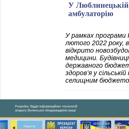
У Люблинецькій 
амбулаторію
У рамках програми 
лютого 2022 року, 
відкрито новозбудо
медицини. Будівниц
державного бюджет
здоров’я у сільські
селищним бюджето
Розробка: Відділ інформаційних технологій
апарату Волинської облдержадміністрації