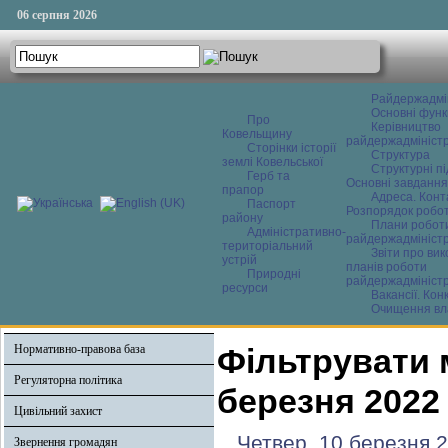
06 серпня 2026
Райдержадмі
Основні функ
Про
Керівництво
Ковельщину
райдержадміністр
Сторінки історії
Структура
землі Ковельської
Структурні пі
Герб та
Основні завдання
прапор
Адреса. Конт
Паспорт
Розпорядок робо
району
Плани робот
Адміністративно-
райдержадміністр
територіальний
Звіти про ви
устрій
планів роботи
Природні
райдержадміністр
ресурси
Вакансії. Кон
Очищення вл
Нормативно-правова база
Фільтрувати 
Регуляторна політика
березня 2022
Цивільний захист
Четвер, 10 березня 
Звернення громадян