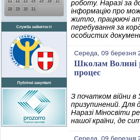
21
22
23
24
25
26
27
роботу. Наразі за 
28
29
30
31
інформацію про можл
житло, працюючі ап
перебування за кор
Служба зайнятості
особистих документ
Середа, 09 березня 
Школам Волині 
процес
Публічні закупівлі
З початком війни в 
призупинений. Для д
Наразі Міносвіти р
нашої країни, де си
Середа, 09 березня 