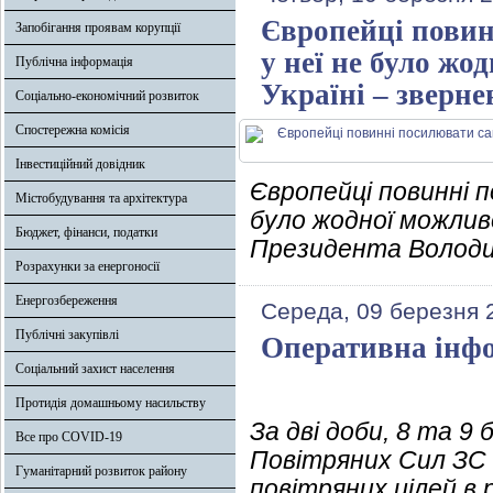
Європейці повин
Запобігання проявам корупції
у неї не було жо
Публічна інформація
Україні – зверн
Соціально-економічний розвиток
Спостережна комісія
Інвестиційний довідник
Європейці повинні п
Містобудування та архітектура
було жодної можлив
Бюджет, фінанси, податки
Президента Володи
Розрахунки за енергоносії
Енергозбереження
Середа, 09 березня 
Публічні закупівлі
Оперативна інфо
Соціальний захист населення
Протидія домашньому насильству
За дві доби, 8 та 9
Все про COVID-19
Повітряних Сил ЗС 
Гуманітарний розвиток району
повітряних цілей в 