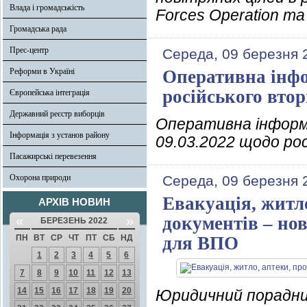
Влада і громадськість
Forces Operation та
Громадська рада
Прес-центр
Середа, 09 березня 
Реформи в Україні
Оперативна інфо
російського вто
Європейська інтеграція
Державний реєстр виборців
Оперативна інформ
Інформація з установ району
09.03.2022 щодо ро
Пасажирські перевезення
Охорона природи
Середа, 09 березня 
Евакуація, житло
АРХІВ НОВИН
«
»
документів – но
БЕРЕЗЕНЬ 2022
ПН
ВТ
СР
ЧТ
ПТ
СБ
НД
для ВПО
1
2
3
4
5
6
7
8
9
10
11
12
13
14
15
16
17
18
19
20
Юридичний порадни