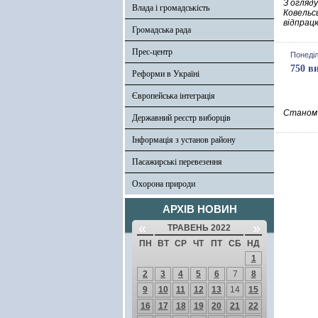
З огляд
Влада і громадськість
Ковельс
відпрац
Громадська рада
Прес-центр
Понеділ
750 в
Реформи в Україні
Європейська інтеграція
Станом 
Державний реєстр виборців
Інформація з установ району
Пасажирські перевезення
Охорона природи
АРХІВ НОВИН
«
»
ТРАВЕНЬ 2022
ПН
ВТ
СР
ЧТ
ПТ
СБ
НД
1
2
3
4
5
6
7
8
9
10
11
12
13
14
15
16
17
18
19
20
21
22