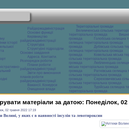
Територіальні громади
Райдержадміністрація
Велимченська сільська територ
Основні функції
територіальна громада
Вишні
Керівництво
ину
громада
Голобська селищна т
райдержадміністрації
нки історії
селищна територіальна громада
Структура
ельської
громада
Дубівська сільська т
Структурні підрозділи.
 та
селищна територіальна громада
Основні завдання
громада
Ковельська міська т
Адреса. Контакти.
орт
сільська територіальна громада
Розпорядок роботи
громада
Люблинецька селищн
Плани роботи
ністративно-
міська територіальна громада
райдержадміністрації
альний
громада
Ратнівська селищна 
Звіти про виконання
сільська територіальна громада
планів роботи
одні
громада
Сереховичівська сіл
райдержадміністрації
сільська територіальна громада
Вакансії. Конкурси
громада
Турійська селищна т
Очищення влади
територіальна громада
рувати матеріали за датою: Понеділок, 02
ок, 02 травня 2022 17:19
и Волині, у яких є в наявності інсулін та левотироксин