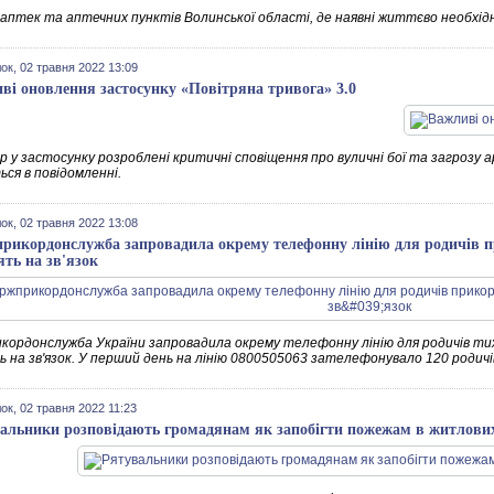
 аптек та аптечних пунктів Волинської області, де наявні життєво необхід
ок, 02 травня 2022 13:09
ві оновлення застосунку «Повітряна тривога» 3.0
 у застосунку розроблені критичні сповіщення про вуличні бої та загрозу а
ся в повідомленні.
ок, 02 травня 2022 13:08
рикордонслужба запровадила окрему телефонну лінію для родичів п
ять на зв'язок
кордонслужба України запровадила окрему телефонну лінію для родичів тих 
ь на зв'язок. У перший день на лінію 0800505063 зателефонувало 120 родичі
ок, 02 травня 2022 11:23
альники розповідають громадянам як запобігти пожежам в житлових