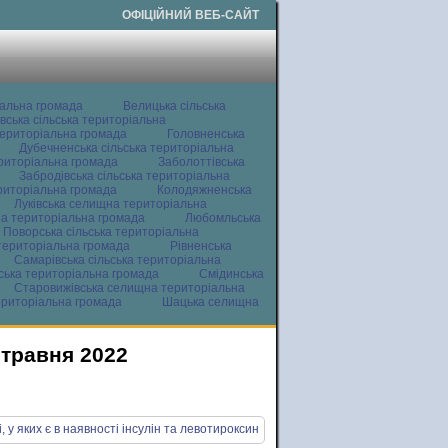
ОФІЦІЙНИЙ ВЕБ-САЙТ
іальна громада
Велицька сільська
вська сільська територіальна
ериторіальна громада
Головненська
Дубечненська сільська територіальна
ериторіальна громада
Заболоттівська
Забродівська сільська територіальна
ериторіальна громада
Колодяжненська
Луківська селищна територіальна
а територіальна громада
Любомльська
Поворська сільська територіальна
територіальна громада
Рівненська
Самарівська сільська територіальна
ьська територіальна громада
Смідинська
Старовижівська селищна територіальна
ериторіальна громада
Шацька селищна
 травня 2022