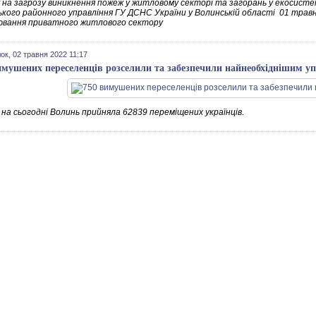
у на загрозу виникнення пожеж у житловому секторі та загорань у екосисте
ького районного управління ГУ ДСНС України у Волинській області 01 травн
ювання приватного житлового сектору
ок, 02 травня 2022 11:17
имушених переселенців розселили та забезпечили найнеобхіднішим у
на сьогодні Волинь прийняла 62839 переміщених українців.