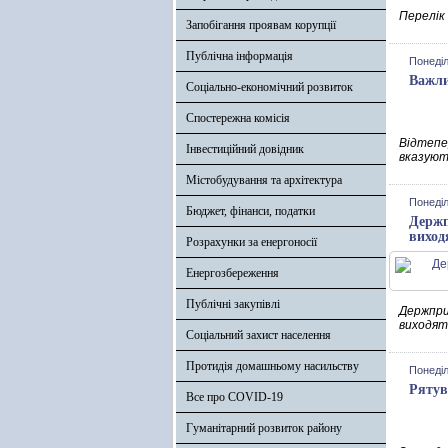
Перелік
Запобігання проявам корупції
Публічна інформація
Понеділ
Важли
Соціально-економічний розвиток
Спостережна комісія
Відтепер
Інвестиційний довідник
вказують
Містобудування та архітектура
Понеділ
Бюджет, фінанси, податки
Держп
виход
Розрахунки за енергоносії
Енергозбереження
Публічні закупівлі
Держпри
виходят
Соціальний захист населення
Протидія домашньому насильству
Понеділ
Рятув
Все про COVID-19
Гуманітарний розвиток району