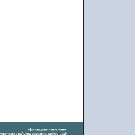
Інформаційне наповнення:
Ковельська районна державна адміністрація