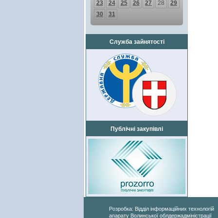
23
24
25
26
27
28
29
30
31
Служба зайнятості
Публічні закупівлі
Розробка: Відділ інформаційних технологій
апарату Волинської облдержадміністрації