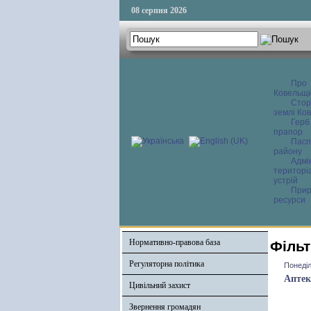
08 серпня 2026
Про
Ковельщ
Сторі
землі Ков
Герб
прапор
Пасп
району
Адмі
територі
устрій
Прир
ресурси
Нормативно-правова база
Фільт
Регуляторна політика
Понеділ
Аптек
Цивільний захист
Звернення громадян