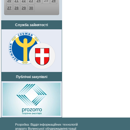
20
21
22
23
24
25
26
27
28
29
30
Служба зайнятості
Публічні закупівлі
Розробка: Відділ інформаційних технологій
апарату Волинської облдержадміністрації