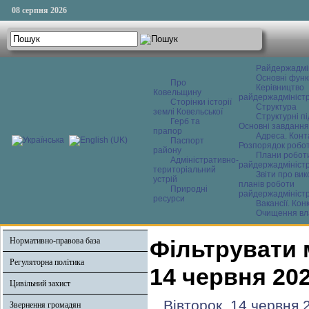
08 серпня 2026
Райдержадмі
Основні функ
Про
Керівництво
Ковельщину
райдержадміністр
Сторінки історії
Структура
землі Ковельської
Структурні пі
Герб та
Основні завдання
прапор
Адреса. Конт
Паспорт
Розпорядок робо
району
Плани робот
Адміністративно-
райдержадміністр
територіальний
Звіти про ви
устрій
планів роботи
Природні
райдержадміністр
ресурси
Вакансії. Кон
Очищення вл
Нормативно-правова база
Фільтрувати 
Регуляторна політика
14 червня 20
Цивільний захист
Вівторок, 14 червня 
Звернення громадян