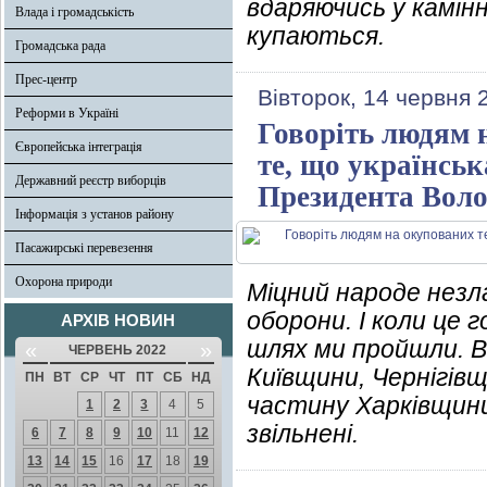
вдаряючись у камінн
Влада і громадськість
купаються.
Громадська рада
Прес-центр
Вівторок, 14 червня 
Реформи в Україні
Говоріть людям 
Європейська інтеграція
те, що українськ
Державний реєстр виборців
Президента Воло
Інформація з установ району
Пасажирські перевезення
Охорона природи
Міцний народе незла
оборони. І коли це 
АРХІВ НОВИН
шлях ми пройшли. 
«
»
ЧЕРВЕНЬ 2022
Київщини, Чернігів
ПН
ВТ
СР
ЧТ
ПТ
СБ
НД
частину Харківщини
1
2
3
4
5
звільнені.
6
7
8
9
10
11
12
13
14
15
16
17
18
19