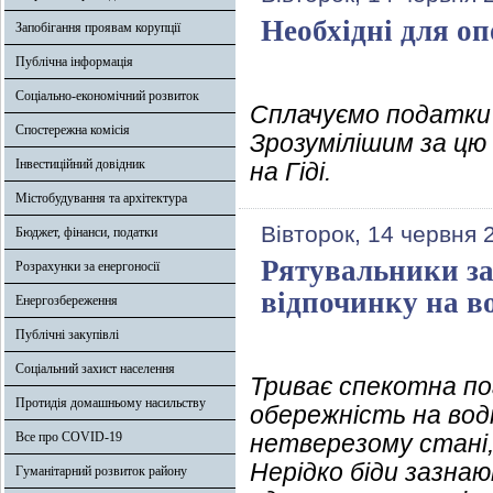
Необхідні для о
Запобігання проявам корупції
Публічна інформація
Соціально-економічний розвиток
Сплачуємо податки 
Спостережна комісія
Зрозумілішим за цю
Інвестиційний довідник
на Гіді.
Містобудування та архітектура
Вівторок, 14 червня 
Бюджет, фінанси, податки
Рятувальники зас
Розрахунки за енергоносії
відпочинку на во
Енергозбереження
Публічні закупівлі
Соціальний захист населення
Триває спекотна п
Протидія домашньому насильству
обережність на вод
Все про COVID-19
нетверезому стані,
Нерідко біди зазна
Гуманітарний розвиток району