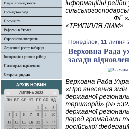
інформаційні рейди
Влада і громадськість
сільськогосподарсь
Громадська рада
ФГ «АМІЛА», С
Прес-центр
«ТРИПІЛЛЯ ЛММ»
Реформи в Україні
Європейська інтеграція
Понеділок, 11 липня 
Державний реєстр виборців
Верховна Рада у
Інформація з установ району
засади відновлен
Пасажирські перевезення
Охорона природи
Верховна Рада Укра
АРХІВ НОВИН
«Про внесення змін
«
»
ЛИПЕНЬ 2022
державної регіональ
ПН
ВТ
СР
ЧТ
ПТ
СБ
НД
територій» (№ 5323
1
2
3
державної регіональ
4
5
6
7
8
9
10
перед громадами та 
11
12
13
14
15
16
17
російської федерації