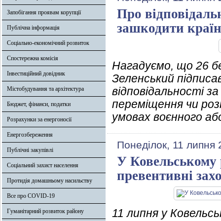
Про відповідаль
Запобігання проявам корупції
зашкодити країні
Публічна інформація
Соціально-економічний розвиток
Спостережна комісія
Нагадуємо, що 26 б
Інвестиційний довідник
Зеленський підписа
відповідальності з
Містобудування та архітектура
переміщення чи роз
Бюджет, фінанси, податки
умовах воєнного аб
Розрахунки за енергоносії
Енергозбереження
Понеділок, 11 липня 
Публічні закупівлі
У Ковельському
Соціальний захист населення
превентивні зах
Протидія домашньому насильству
Все про COVID-19
11 липня у Ковельс
Гуманітарний розвиток району