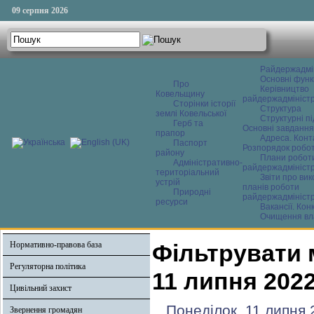
09 серпня 2026
Райдержадмі
Основні функ
Про
Керівництво
Ковельщину
райдержадміністр
Сторінки історії
Структура
землі Ковельської
Структурні пі
Герб та
Основні завдання
прапор
Адреса. Конт
Паспорт
Розпорядок робо
району
Плани робот
Адміністративно-
райдержадміністр
територіальний
Звіти про ви
устрій
планів роботи
Природні
райдержадміністр
ресурси
Вакансії. Кон
Очищення вл
Нормативно-правова база
Фільтрувати 
Регуляторна політика
11 липня 202
Цивільний захист
Понеділок, 11 липня 
Звернення громадян