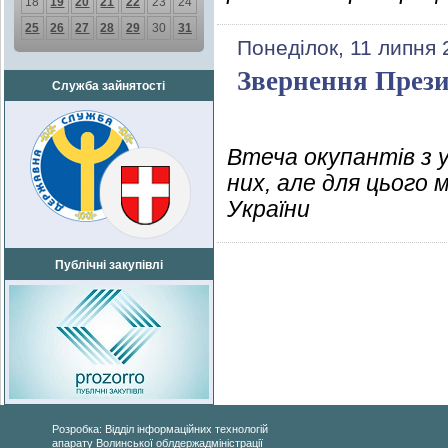
18
19
20
21
22
23
24
25
26
27
28
29
30
31
Понеділок, 11 липня 
Звернення Прези
Служба зайнятості
Втеча окупантів з у
них, але для цього
України
Публічні закупівлі
Розробка: Відділ інформаційних технологій
апарату Волинської облдержадміністрації