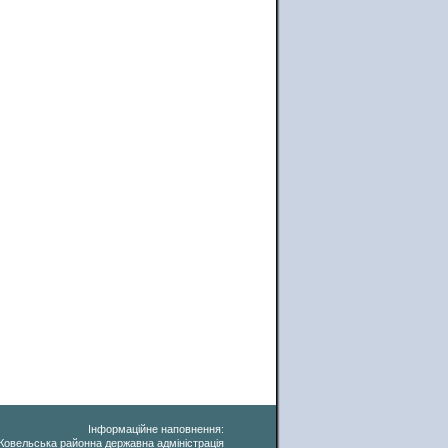
Інформаційне наповнення:
Ковельська районна державна адміністрація