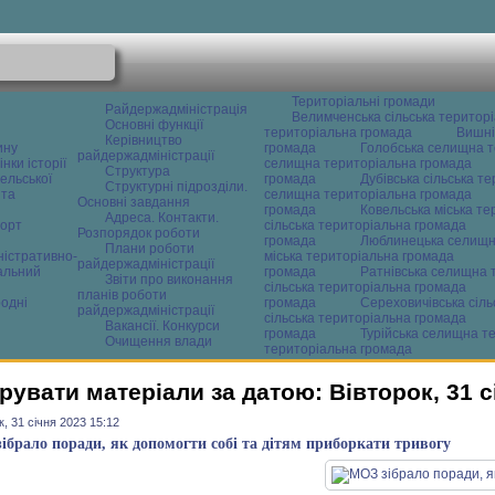
Територіальні громади
Райдержадміністрація
Велимченська сільська територ
Основні функції
територіальна громада
Вишні
Керівництво
ину
громада
Голобська селищна т
райдержадміністрації
нки історії
селищна територіальна громада
Структура
ельської
громада
Дубівська сільська т
Структурні підрозділи.
 та
селищна територіальна громада
Основні завдання
громада
Ковельська міська т
Адреса. Контакти.
орт
сільська територіальна громада
Розпорядок роботи
громада
Люблинецька селищн
Плани роботи
ністративно-
міська територіальна громада
райдержадміністрації
альний
громада
Ратнівська селищна 
Звіти про виконання
сільська територіальна громада
планів роботи
одні
громада
Сереховичівська сіл
райдержадміністрації
сільська територіальна громада
Вакансії. Конкурси
громада
Турійська селищна т
Очищення влади
територіальна громада
рувати матеріали за датою: Вівторок, 31 с
к, 31 січня 2023 15:12
ібрало поради, як допомогти собі та дітям приборкати тривогу