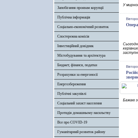
У мирном
Запобігання проявам корупції
Публічна інформація
Вівторо
Опера
Соціально-економічний розвиток
Спостережна комісія
Сьогодн
Інвестиційний довідник
керівник
заступн
Містобудування та архітектура
Бюджет, фінанси, податки
Вівторо
Росій
Розрахунки за енергоносії
зверн
Енергозбереження
Публічні закупівлі
Бажаю зд
Соціальний захист населення
Протидія домашньому насильству
Все про COVID-19
Гуманітарний розвиток району