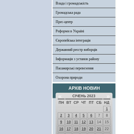
Влада і громадськість
Громадська рада
Прес-центр
Реформи в Україні
Європейська інтеграція
Державний реєстр виборців
Інформація з установ району
Пасажирські перевезення
Охорона природи
АРХІВ НОВИН
«
»
СІЧЕНЬ 2023
ПН
ВТ
СР
ЧТ
ПТ
СБ
НД
1
2
3
4
5
6
7
8
9
10
11
12
13
14
15
16
17
18
19
20
21
22