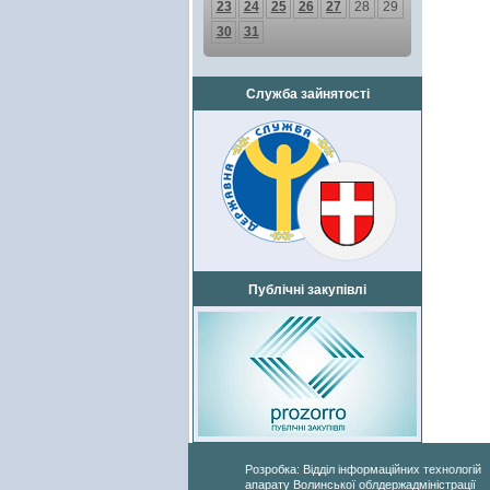
23
24
25
26
27
28
29
30
31
Служба зайнятості
Публічні закупівлі
Розробка: Відділ інформаційних технологій
апарату Волинської облдержадміністрації