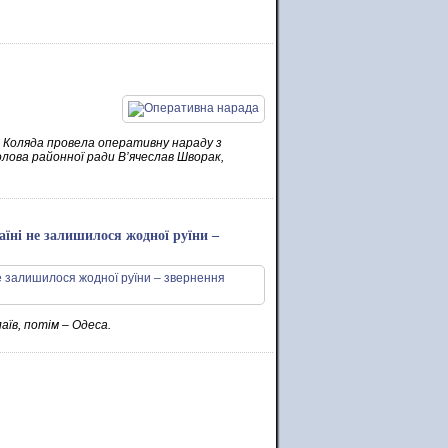
а Коляда провела оперативну нараду з
олова районної ради В’ячеслав Шворак,
раїні не залишилося жодної руїни –
аїв, потім – Одеса.