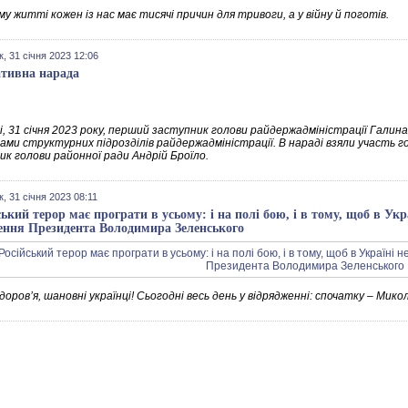
у житті кожен із нас має тисячі причин для тривоги, а у війну й поготів.
к, 31 січня 2023 12:06
тивна нарада
і, 31 січня 2023 року, перший заступник голови райдержадміністрації Галин
ами структурних підрозділів райдержадміністрації. В нараді взяли участь г
ик голови районної ради Андрій Броїло.
к, 31 січня 2023 08:11
ський терор має програти в усьому: і на полі бою, і в тому, щоб в Ук
ення Президента Володимира Зеленського
оровʼя, шановні українці! Сьогодні весь день у відрядженні: спочатку – Микол