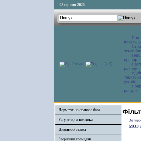
08 серпня 2026
Про
Ковельщ
Сторі
землі Ков
Герб
прапор
Пасп
району
Адмі
територі
устрій
Прир
ресурси
Нормативно-правова база
Фільт
Регуляторна політика
Вівторо
МОЗ з
Цивільний захист
Звернення громадян