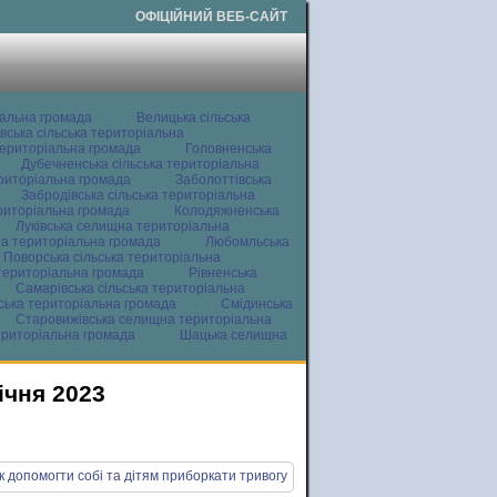
ОФІЦІЙНИЙ ВЕБ-САЙТ
іальна громада
Велицька сільська
вська сільська територіальна
ериторіальна громада
Головненська
Дубечненська сільська територіальна
ериторіальна громада
Заболоттівська
Забродівська сільська територіальна
ериторіальна громада
Колодяжненська
Луківська селищна територіальна
а територіальна громада
Любомльська
Поворська сільська територіальна
територіальна громада
Рівненська
Самарівська сільська територіальна
ьська територіальна громада
Смідинська
Старовижівська селищна територіальна
ериторіальна громада
Шацька селищна
ічня 2023