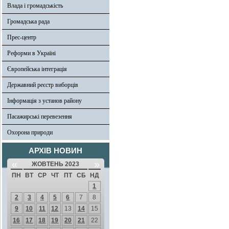
Влада і громадськість
Громадська рада
Прес-центр
Реформи в Україні
Європейська інтеграція
Державний реєстр виборців
Інформація з установ району
Пасажирські перевезення
Охорона природи
АРХІВ НОВИН
«
»
ЖОВТЕНЬ 2023
ПН
ВТ
СР
ЧТ
ПТ
СБ
НД
1
2
3
4
5
6
7
8
9
10
11
12
13
14
15
16
17
18
19
20
21
22