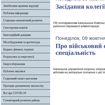
Засідання колегі
Запобігання проявам корупції
Публічна інформація
Соціально-економічний розвиток
Під головуванням начальника Ковельськ
районної державної адміністрації.
Спостережна комісія
Інвестиційний довідник
Понеділок, 09 жовтня
Містобудування та архітектура
Про військовий 
Бюджет, фінанси, податки
спеціальність
Розрахунки за енергоносії
Енергозбереження
Начальник управління охорони здоров’
Публічні закупівлі
відповів на актуальні питання з цієї 
Соціальний захист населення
Протидія домашньому насильству
Все про COVID-19
Гуманітарний розвиток району