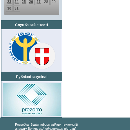
23
24
25
26
27
28
29
30
31
Служба зайнятості
Публічні закупівлі
Розробка: Відділ інформаційних технологій
апарату Волинської облдержадміністрації