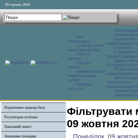
09 серпня 2026
Райдержадмі
Основні функ
Про
Керівництво
Ковельщину
райдержадміністр
Сторінки історії
Структура
землі Ковельської
Структурні пі
Герб та
Основні завдання
прапор
Адреса. Конт
Паспорт
Розпорядок робо
району
Плани робот
Адміністративно-
райдержадміністр
територіальний
Звіти про ви
устрій
планів роботи
Природні
райдержадміністр
ресурси
Вакансії. Кон
Очищення вл
Нормативно-правова база
Фільтрувати 
Регуляторна політика
09 жовтня 20
Цивільний захист
Понеділок, 09 жовтня
Звернення громадян