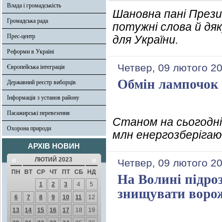
Влада і громадськість
Шановна пані Прези
Громадська рада
потужні слова й дя
Прес-центр
для України.
Реформи в Україні
Четвер, 09 лютого 2
Європейська інтеграція
Обмін лампочок ч
Державний реєстр виборців
Інформація з установ району
Пасажирські перевезення
Станом на сьогодні 
Охорона природи
млн енергозберігаюч
АРХІВ НОВИН
«
»
ЛЮТИЙ 2023
Четвер, 09 лютого 2
ПН
ВТ
СР
ЧТ
ПТ
СБ
НД
На Волині підро
1
2
3
4
5
знищувати воро
6
7
8
9
10
11
12
13
14
15
16
17
18
19