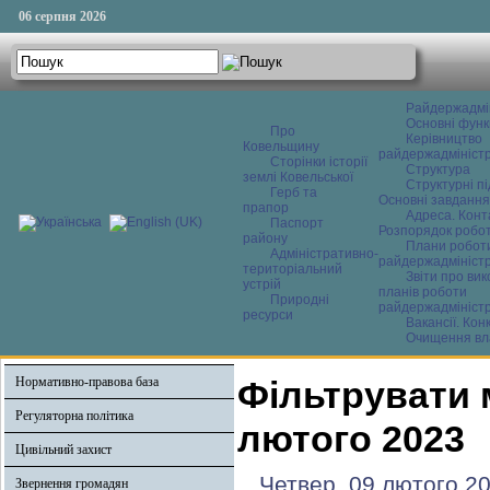
06 серпня 2026
Райдержадмі
Основні функ
Про
Керівництво
Ковельщину
райдержадміністр
Сторінки історії
Структура
землі Ковельської
Структурні пі
Герб та
Основні завдання
прапор
Адреса. Конт
Паспорт
Розпорядок робо
району
Плани робот
Адміністративно-
райдержадміністр
територіальний
Звіти про ви
устрій
планів роботи
Природні
райдержадміністр
ресурси
Вакансії. Кон
Очищення вл
Нормативно-правова база
Фільтрувати 
Регуляторна політика
лютого 2023
Цивільний захист
Четвер, 09 лютого 2
Звернення громадян