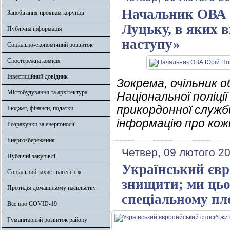
Начальник ОВА 
Запобігання проявам корупції
Луцьку, в яких в
Публічна інформація
наступу»
Соціально-економічний розвиток
Спостережна комісія
Інвестиційний довідник
Зокрема, очільник 
Містобудування та архітектура
Національної поліції
прикордонної служ
Бюджет, фінанси, податки
інформацію про кожн
Розрахунки за енергоносії
Енергозбереження
Четвер, 09 лютого 2
Публічні закупівлі
Український євр
Соціальний захист населення
знищити; ми цьо
Протидія домашньому насильству
спеціальному пл
Все про COVID-19
Гуманітарний розвиток району