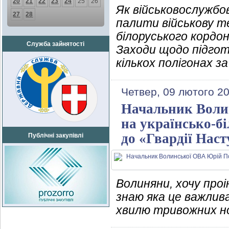
20
21
22
23
24
25
26
Як військовослужбо
27
28
палити військову т
білоруського кордон
Служба зайнятості
Заходи щодо підгот
кількох полігонах 
Четвер, 09 лютого 2
Начальник Воли
на українсько-бі
до «Гвардії Нас
Публічні закупівлі
Волиняни, хочу про
знаю яка це важлив
хвилю тривожних но