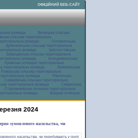
ОФІЦІЙНИЙ ВЕБ-САЙТ
іальна громада
Велицька сільська
вська сільська територіальна
ериторіальна громада
Головненська
Дубечненська сільська територіальна
ериторіальна громада
Заболоттівська
Забродівська сільська територіальна
ериторіальна громада
Колодяжненська
Луківська селищна територіальна
а територіальна громада
Любомльська
Поворська сільська територіальна
територіальна громада
Рівненська
Самарівська сільська територіальна
ьська територіальна громада
Смідинська
Старовижівська селищна територіальна
ериторіальна громада
Шацька селищна
березня 2024
ерно зумовленого насильства, чи