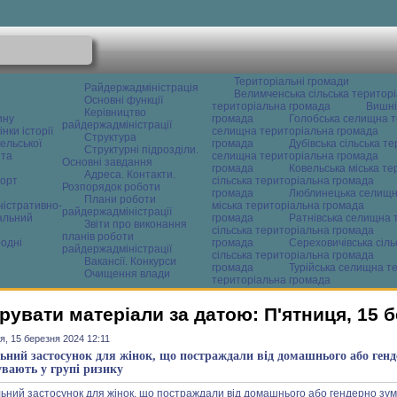
Територіальні громади
Райдержадміністрація
Велимченська сільська територ
Основні функції
територіальна громада
Вишні
Керівництво
ину
громада
Голобська селищна т
райдержадміністрації
нки історії
селищна територіальна громада
Структура
ельської
громада
Дубівська сільська т
Структурні підрозділи.
 та
селищна територіальна громада
Основні завдання
громада
Ковельська міська т
Адреса. Контакти.
орт
сільська територіальна громада
Розпорядок роботи
громада
Люблинецька селищн
Плани роботи
ністративно-
міська територіальна громада
райдержадміністрації
альний
громада
Ратнівська селищна 
Звіти про виконання
сільська територіальна громада
планів роботи
одні
громада
Сереховичівська сіл
райдержадміністрації
сільська територіальна громада
Вакансії. Конкурси
громада
Турійська селищна т
Очищення влади
територіальна громада
рувати матеріали за датою: П'ятниця, 15 
я, 15 березня 2024 12:11
ьний застосунок для жінок, що постраждали від домашнього або генд
увають у групі ризику