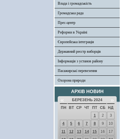
Влада і громадськість
Громадська рада
Прес-центр
Реформи в Україні
Європейська інтеграція
Державний реєстр виборців
Інформація з установ району
Пасажирські перевезення
Охорона природи
АРХІВ НОВИН
«
»
БЕРЕЗЕНЬ 2024
ПН
ВТ
СР
ЧТ
ПТ
СБ
НД
1
2
3
4
5
6
7
8
9
10
11
12
13
14
15
16
17