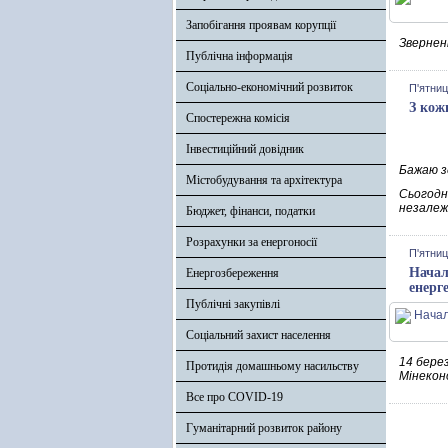
Запобігання проявам корупції
Звернен
Публічна інформація
Соціально-економічний розвиток
П'ятниц
З кож
Спостережна комісія
Інвестиційний довідник
Бажаю зд
Містобудування та архітектура
Сьогодні
незалеж
Бюджет, фінанси, податки
Розрахунки за енергоносії
П'ятниц
Начал
Енергозбереження
енерг
Публічні закупівлі
Соціальний захист населення
14 бере
Протидія домашньому насильству
Мінекон
Все про COVID-19
Гуманітарний розвиток району