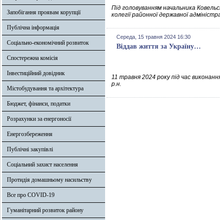
Під головуванням начальника Ковельськ
Запобігання проявам корупції
колегії районної державної адміністра
Публічна інформація
Середа, 15 травня 2024 16:30
Соціально-економічний розвиток
Віддав життя за Україну…
Спостережна комісія
Інвестиційний довідник
11 травня 2024 року під час виконанн
р.н.
Містобудування та архітектура
Бюджет, фінанси, податки
Розрахунки за енергоносії
Енергозбереження
Публічні закупівлі
Соціальний захист населення
Протидія домашньому насильству
Все про COVID-19
Гуманітарний розвиток району