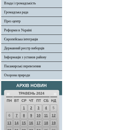
Влада і громадськість
Громадська рада
Прес-центр
Реформи в Україні
Європейська інтеграція
Державний реєстр виборців
Інформація з установ району
Пасажирські перевезення
Охорона природи
АРХІВ НОВИН
«
»
ТРАВЕНЬ 2024
ПН
ВТ
СР
ЧТ
ПТ
СБ
НД
1
2
3
4
5
6
7
8
9
10
11
12
13
14
15
16
17
18
19