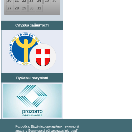
20
21
22
23
24
25
26
27
28
29
30
31
Служба зайнятості
Публічні закупівлі
Розробка: Відділ інформаційних технологій
апарату Волинської облдержадміністрації