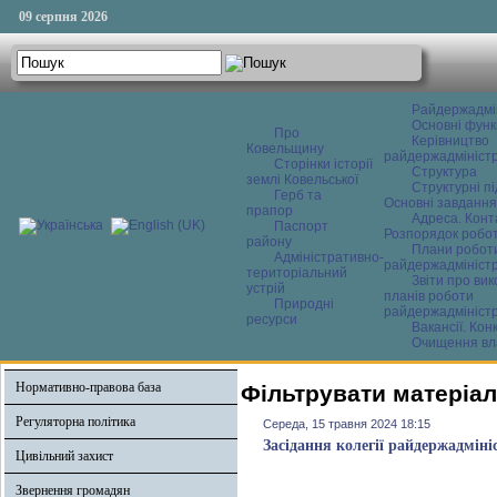
09 серпня 2026
Райдержадмі
Основні функ
Про
Керівництво
Ковельщину
райдержадміністр
Сторінки історії
Структура
землі Ковельської
Структурні пі
Герб та
Основні завдання
прапор
Адреса. Конт
Паспорт
Розпорядок робо
району
Плани робот
Адміністративно-
райдержадміністр
територіальний
Звіти про ви
устрій
планів роботи
Природні
райдержадміністр
ресурси
Вакансії. Кон
Очищення вл
Нормативно-правова база
Фільтрувати матеріал
Регуляторна політика
Середа, 15 травня 2024 18:15
Засідання колегії райдержадміні
Цивільний захист
Звернення громадян