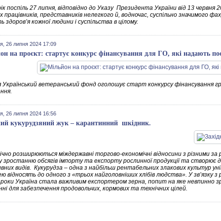
ік поспіль 27 липня, відповідно до Указу Президента України від 13 червня
 працівників, представників нелегкого й, водночас, суспільно значимого фах
 здоров’я кожної людини і суспільства в цілому.
я, 26 липня 2024 17:09
он на проєкт: стартує конкурс фінансування для ГО, які надають по
я Український ветеранський фонд оголошує старт конкурсу фінансування гр
ння.
я, 26 липня 2024 16:56
ний кукурудзяний жук – карантинний шкідник.
 розширюються міждержавні торгово-економічні відносини з різними за рі
у зростанню обсягів імпорту та експорту рослинної продукції та створює 
них видів. Кукурудза – одна з найбільш рентабельних злакових культур унів
ю відносять до одного з «трьох найголовніших хлібів людства». У зв’язку з
 роки Україна стала важливим експортером зерна, попит на яке невпинно зр
нні для забезпечення продовольчих, кормових та технічних цілей.