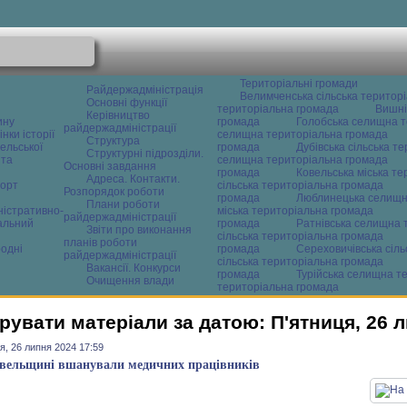
Територіальні громади
Райдержадміністрація
Велимченська сільська територ
Основні функції
територіальна громада
Вишні
Керівництво
ину
громада
Голобська селищна т
райдержадміністрації
нки історії
селищна територіальна громада
Структура
ельської
громада
Дубівська сільська т
Структурні підрозділи.
 та
селищна територіальна громада
Основні завдання
громада
Ковельська міська т
Адреса. Контакти.
орт
сільська територіальна громада
Розпорядок роботи
громада
Люблинецька селищн
Плани роботи
ністративно-
міська територіальна громада
райдержадміністрації
альний
громада
Ратнівська селищна 
Звіти про виконання
сільська територіальна громада
планів роботи
одні
громада
Сереховичівська сіл
райдержадміністрації
сільська територіальна громада
Вакансії. Конкурси
громада
Турійська селищна т
Очищення влади
територіальна громада
рувати матеріали за датою: П'ятниця, 26 
я, 26 липня 2024 17:59
вельщині вшанували медичних працівників