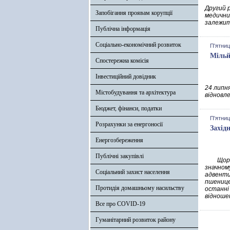
Другий р
Запобігання проявам корупції
медичних
залежить
Публічна інформація
Соціально-економічний розвиток
П'ятниц
Мільй
Спостережна комісія
Інвестиційний довідник
24 липн
Містобудування та архітектура
відновле
Бюджет, фінанси, податки
П'ятниц
Розрахунки за енергоносії
Захід
Енергозбереження
Публічні закупівлі
Щорічно
значном
Соціальний захист населення
адвентив
пшенице
Протидія домашньому насильству
останні
відноше
Все про COVID-19
Гуманітарний розвиток району