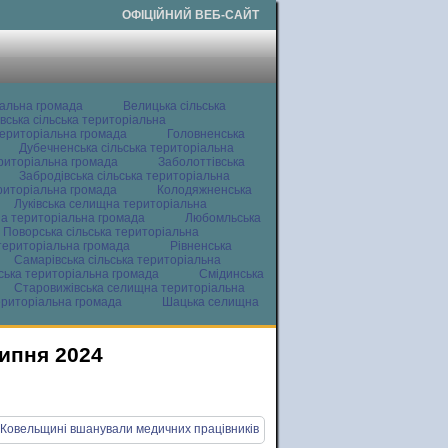
ОФІЦІЙНИЙ ВЕБ-САЙТ
іальна громада
Велицька сільська
вська сільська територіальна
ериторіальна громада
Головненська
Дубечненська сільська територіальна
ериторіальна громада
Заболоттівська
Забродівська сільська територіальна
ериторіальна громада
Колодяжненська
Луківська селищна територіальна
а територіальна громада
Любомльська
Поворська сільська територіальна
територіальна громада
Рівненська
Самарівська сільська територіальна
ьська територіальна громада
Смідинська
Старовижівська селищна територіальна
ериторіальна громада
Шацька селищна
липня 2024