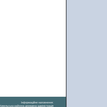
Інформаційне наповнення:
Ковельська районна державна адміністрація