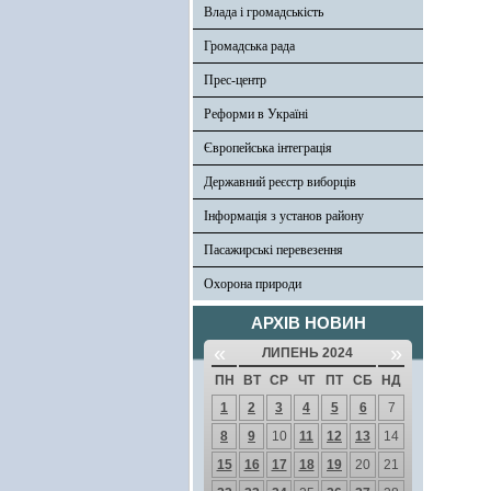
Влада і громадськість
Громадська рада
Прес-центр
Реформи в Україні
Європейська інтеграція
Державний реєстр виборців
Інформація з установ району
Пасажирські перевезення
Охорона природи
АРХІВ НОВИН
«
»
ЛИПЕНЬ 2024
ПН
ВТ
СР
ЧТ
ПТ
СБ
НД
1
2
3
4
5
6
7
8
9
10
11
12
13
14
15
16
17
18
19
20
21