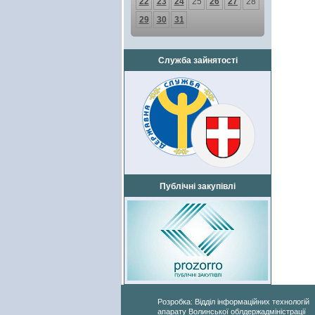
22
23
24
25
26
27
28
29
30
31
Служба зайнятості
Публічні закупівлі
Розробка: Відділ інформаційних технологій
апарату Волинської облдержадміністрації