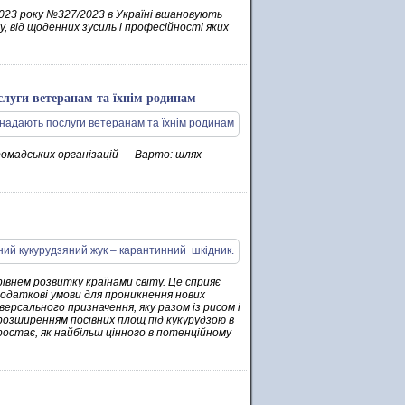
 2023 року №327/2023 в Україні вшановують
у, від щоденних зусиль і професійності яких
слуги ветеранам та їхнім родинам
омадських організацій — Варто: шлях
внем розвитку країнами світу. Це сприяє
додаткові умови для проникнення нових
ерсального призначення, яку разом із рисом і
 розширенням посівних площ під кукурудзою в
остає, як найбільш цінного в потенційному