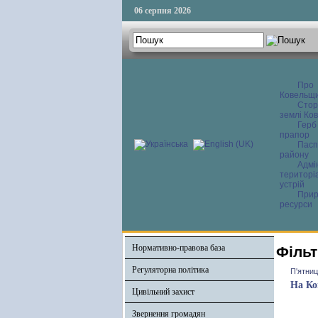
06 серпня 2026
Про
Ковельщ
Сторі
землі Ков
Герб
прапор
Пасп
району
Адмі
територі
устрій
Прир
ресурси
Нормативно-правова база
Фільт
Регуляторна політика
П'ятниц
На Ко
Цивільний захист
Звернення громадян