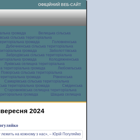
ОФІЦІЙНИЙ ВЕБ-САЙТ
іальна громада
Велицька сільська
вська сільська територіальна
ериторіальна громада
Головненська
Дубечненська сільська територіальна
ериторіальна громада
Заболоттівська
Забродівська сільська територіальна
ериторіальна громада
Колодяжненська
Луківська селищна територіальна
а територіальна громада
Любомльська
Поворська сільська територіальна
територіальна громада
Рівненська
Самарівська сільська територіальна
ьська територіальна громада
Смідинська
Старовижівська селищна територіальна
ериторіальна громада
Шацька селищна
 вересня 2024
Погуляйко