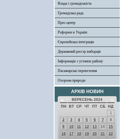
Влада і громадськість
Громадська рада
Прес-центр
Реформи в Україні
Європейська інтеграція
Державний реєстр виборців
Інформація з установ району
Пасажирські перевезення
Охорона природи
АРХІВ НОВИН
«
»
ВЕРЕСЕНЬ 2024
ПН
ВТ
СР
ЧТ
ПТ
СБ
НД
1
2
3
4
5
6
7
8
9
10
11
12
13
14
15
16
17
18
19
20
21
22