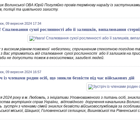
ик Волинської ОВА Юрій Погуляйко провів термінову нараду із заступниками
ів, поліції та цивільного захисту.
ок, 09 вересня 2024 17:34
! Спалювання сухої рослинності або її залишків, випалювання стерні
ку з високим рівнем пожежної небезпеки, спричиненим спекотною погодою т
 з Вас утриматись від спалювання сухої рослинності або її залишків на прис
, аби не допустити пожеж в екосистемах, загибелі людей.
ок, 09 вересня 2024 16:57
іч із членами родин осіб, що зникли безвісти під час військових дій
я 2024 року в м. Любомль, з ініціативи Уповноваженого з питань осіб, зникл
ства внутрішніх справ України, відповідного доручення начальника Волинськ
сь зустріч з членами сімей зниклих безвісти військовослужбовців за особли
ької міської, Шацької, Головненської селищних, Вишнівської та Рівненської с