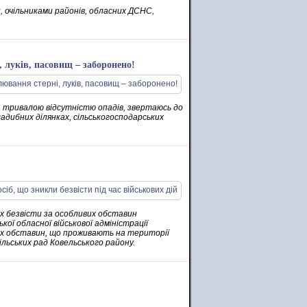
, очільниками районів, обласних ДСНС,
, луків, пасовищ – заборонено!
а тривалою відсутністю опадів, звертаюсь до
адибних ділянках, сільськогосподарських
их безвісти за особливих обставин
ої обласної військової адміністрації
вих обставин, що проживають на території
ільських рад Ковельського району.