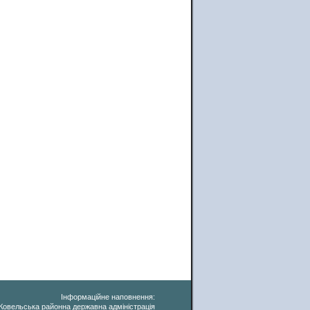
Інформаційне наповнення:
Ковельська районна державна адміністрація