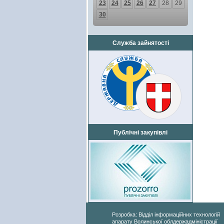
23
24
25
26
27
28
29
30
Служба зайнятості
Публічні закупівлі
Розробка: Відділ інформаційних технологій
апарату Волинської облдержадміністрації