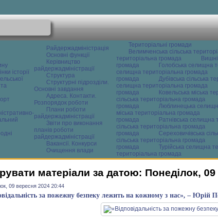
Територіальні громади
Райдержадміністрація
Велимченська сільська територ
Основні функції
територіальна громада
Вишні
Керівництво
ину
громада
Голобська селищна т
райдержадміністрації
нки історії
селищна територіальна громада
Структура
ельської
громада
Дубівська сільська т
Структурні підрозділи.
 та
селищна територіальна громада
Основні завдання
громада
Ковельська міська т
Адреса. Контакти.
орт
сільська територіальна громада
Розпорядок роботи
громада
Люблинецька селищн
Плани роботи
ністративно-
міська територіальна громада
райдержадміністрації
альний
громада
Ратнівська селищна 
Звіти про виконання
сільська територіальна громада
планів роботи
одні
громада
Сереховичівська сіл
райдержадміністрації
сільська територіальна громада
Вакансії. Конкурси
громада
Турійська селищна т
Очищення влади
територіальна громада
рувати матеріали за датою: Понеділок, 09
ок, 09 вересня 2024 20:44
овідальність за пожежну безпеку лежить на кожному з нас», – Юрій 