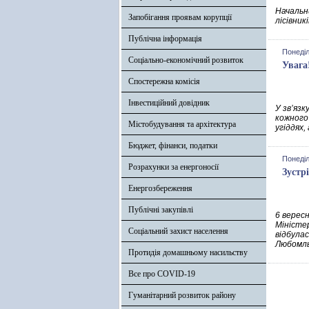
Начальн
Запобігання проявам корупції
лісівник
Публічна інформація
Понеділ
Соціально-економічний розвиток
Увага
Спостережна комісія
Інвестиційний довідник
У зв’яз
кожного
Містобудування та архітектура
угіддях
Бюджет, фінанси, податки
Понеділ
Розрахунки за енергоносії
Зустр
Енергозбереження
Публічні закупівлі
6 вересн
Міністер
Соціальний захист населення
відбула
Любомльс
Протидія домашньому насильству
Все про COVID-19
Гуманітарний розвиток району