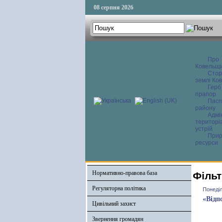
08 серпня 2026
Про
Ковельщ
Сторі
землі Ков
Герб
прапор
Пасп
району
Адмі
територі
устрій
Прир
ресурси
Нормативно-правова база
Фільт
Регуляторна політика
Понеділ
«Відп
Цивільний захист
Звернення громадян