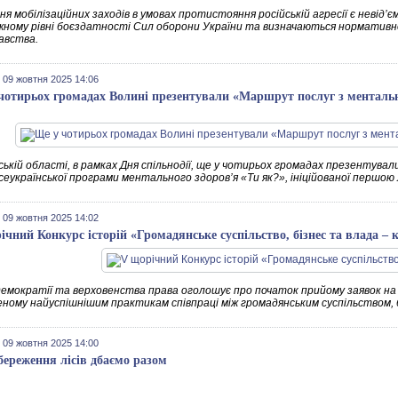
ня мобілізаційних заходів в умовах протистояння російській агресії є неві
жному рівні боєздатності Сил оборони України та визначаються норматив
авства.
 09 жовтня 2025 14:06
чотирьох громадах Волині презентували «Маршрут послуг з менталь
ській області, в рамках Дня спільнодії, ще у чотирьох громадах презентува
сеукраїнської програми ментального здоров’я «Ти як?», ініційованої першою
 09 жовтня 2025 14:02
ічний Конкурс історій «Громадянське суспільство, бізнес та влада –
емократії та верховенства права оголошує про початок прийому заявок на у
еному найуспішнішим практикам співпраці між громадянським суспільством, 
 09 жовтня 2025 14:00
береження лісів дбаємо разом