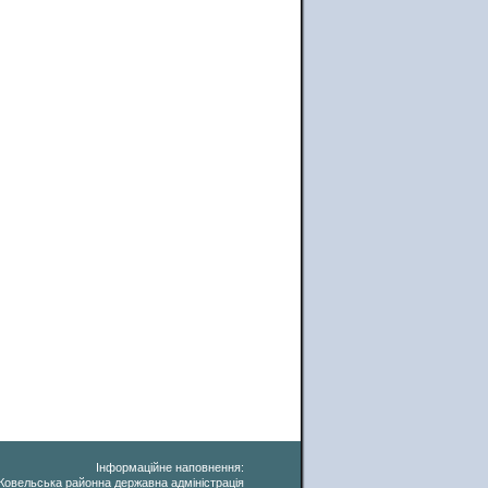
Інформаційне наповнення:
Ковельська районна державна адміністрація