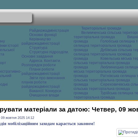
Територіальні громади
Райдержадміністрація
Велимченська сільська територ
Основні функції
територіальна громада
Вишні
Керівництво
ину
громада
Голобська селищна т
райдержадміністрації
нки історії
селищна територіальна громада
Структура
ельської
громада
Дубівська сільська т
Структурні підрозділи.
 та
селищна територіальна громада
Основні завдання
громада
Ковельська міська т
Адреса. Контакти.
орт
сільська територіальна громада
Розпорядок роботи
громада
Люблинецька селищн
Плани роботи
ністративно-
міська територіальна громада
райдержадміністрації
альний
громада
Ратнівська селищна 
Звіти про виконання
сільська територіальна громада
планів роботи
одні
громада
Сереховичівська сіл
райдержадміністрації
сільська територіальна громада
Вакансії. Конкурси
громада
Турійська селищна т
Очищення влади
територіальна громада
рувати матеріали за датою: Четвер, 09 жо
 09 жовтня 2025 14:12
дія мобілізаційним заходам карається законом!