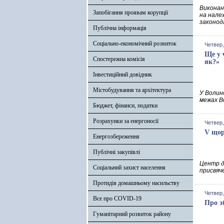
Виконан
Запобігання проявам корупції
на нале
законод
Публічна інформація
Соціально-економічний розвиток
Четвер,
Ще у 
Спостережна комісія
як?»
Інвестиційний довідник
Містобудування та архітектура
У Волин
межах В
Бюджет, фінанси, податки
Розрахунки за енергоносії
Четвер,
V щор
Енергозбереження
Публічні закупівлі
Центр д
Соціальний захист населення
присвяч
Протидія домашньому насильству
Четвер,
Все про COVID-19
Про з
Гуманітарний розвиток району