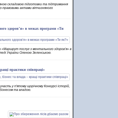
д’ємною складовою підготовки та підтримання
но-правовими актами вітчизняного
ного здоров’я» в межах програми «Ти
ли «Маршрут послуг з ментального здоров’я» в
 леді України Оленою Зеленською.
 кращі практики співпраці»
часть у п'ятому щорічному Конкурсі історій,
бізнесом та владою.