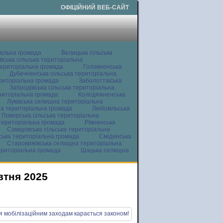
ОФІЦІЙНИЙ ВЕБ-САЙТ
іальна громада
Велицька сільська
вська сільська територіальна
ериторіальна громада
Головненська
Дубечненська сільська територіальна
ериторіальна громада
Заболоттівська
Забродівська сільська територіальна
ериторіальна громада
Колодяжненська
Луківська селищна територіальна
а територіальна громада
Любомльська
Поворська сільська територіальна
територіальна громада
Рівненська
Самарівська сільська територіальна
ьська територіальна громада
Смідинська
Старовижівська селищна територіальна
ериторіальна громада
Шацька селищна
втня 2025