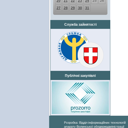
20
21
22
23
24
25
26
27
28
29
30
31
Служба зайнятості
Публічні закупівлі
Розробка: Відділ інформаційних технологій
апарату Волинської облдержадміністрації