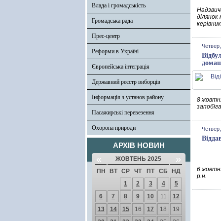
Влада і громадськість
Надзвич
ділянок 
Громадська рада
керівни
Прес-центр
Четвер,
Реформи в Україні
Відбу
домаш
Європейська інтеграція
Державний реєстр виборців
Інформація з установ району
8 жовтня
запобіг
Пасажирські перевезення
Охорона природи
Четвер,
Відда
АРХІВ НОВИН
«
»
ЖОВТЕНЬ 2025
6 жовтн
ПН
ВТ
СР
ЧТ
ПТ
СБ
НД
р.н.
1
2
3
4
5
6
7
8
9
10
11
12
13
14
15
16
17
18
19