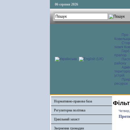
06 серпня 2026
Про
Ковельщ
Сторі
землі Ков
Герб
прапор
Пасп
району
Адмі
територі
устрій
Прир
ресурси
Нормативно-правова база
Фільт
Регуляторна політика
Четвер,
Проти
Цивільний захист
Звернення громадян