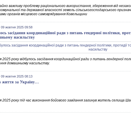
айно важливу проблему раціонального використання, збереження від незако
комунальної та державної власності земель сільськогосподарського призначе
ками органів місцевого самоврядування Ковельщини
 09 жовтня 2025 09:58
лось засідання координаційної ради з питань гендерної політики, прот
ньому насильству
 2025 року відбулось засідання координаційної ради з питань гендерної пол
ання домашньому насильству.
 09 жовтня 2025 08:13
в життя за Україну…
я 2025 року під час виконання бойового завдання загинув житель селища 