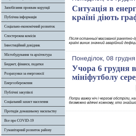
Ситуація в енер
Запобігання проявам корупції
країні діють гр
Публічна інформація
Соціально-економічний розвиток
Спостережна комісія
Після останньої масованої ракетно-д
країні виник значний аварійний дефі
Інвестиційний довідник
Містобудування та архітектура
Понеділок, 08 грудня
Бюджет, фінанси, податки
Учора 6 грудня в
Розрахунки за енергоносії
мініфутболу сер
Енергозбереження
Публічні закупівлі
Попри важку ніч і чергові обстріли, н
Соціальний захист населення
безмежно вдячні кожному, хто знайшо
Протидія домашньому насильству
Все про COVID-19
Гуманітарний розвиток району