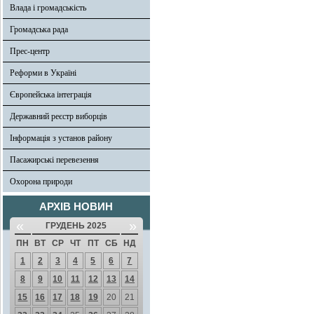
Влада і громадськість
Громадська рада
Прес-центр
Реформи в Україні
Європейська інтеграція
Державний реєстр виборців
Інформація з установ району
Пасажирські перевезення
Охорона природи
АРХІВ НОВИН
«
»
ГРУДЕНЬ 2025
ПН
ВТ
СР
ЧТ
ПТ
СБ
НД
1
2
3
4
5
6
7
8
9
10
11
12
13
14
15
16
17
18
19
20
21