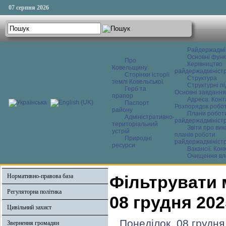
07 серпня 2026
Райдержадмі
Основні функ
Про
Керівництво
Ковельщину
райдержадміністр
Сторінки історії
Структура
землі Ковельської
Структурні пі
Герб та
Основні завдання
прапор
Адреса. Конт
Паспорт
Розпорядок робо
району
Плани робот
Адміністративно-
райдержадміністр
територіальний
Звіти про ви
устрій
планів роботи
Природні
райдержадміністр
ресурси
Вакансії. Кон
Очищення вл
Нормативно-правова база
Фільтрувати 
Регуляторна політика
08 грудня 202
Цивільний захист
Понеділок, 08 грудня
Звернення громадян