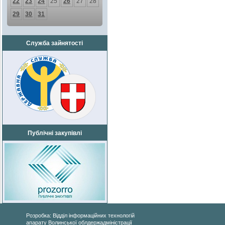
22
23
24
25
26
27
28
29
30
31
Служба зайнятості
Публічні закупівлі
Розробка: Відділ інформаційних технологій
апарату Волинської облдержадміністрації