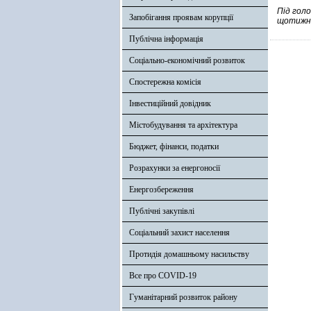
Під голо
Запобігання проявам корупції
щотижне
Публічна інформація
Соціально-економічний розвиток
Спостережна комісія
Інвестиційний довідник
Містобудування та архітектура
Бюджет, фінанси, податки
Розрахунки за енергоносії
Енергозбереження
Публічні закупівлі
Соціальний захист населення
Протидія домашньому насильству
Все про COVID-19
Гуманітарний розвиток району