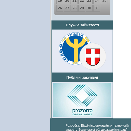
19
20
21
22
23
24
25
26
27
28
29
30
31
Служба зайнятості
Публічні закупівлі
Розробка: Відділ інформаційних технологій
апарату Волинської облдержадміністрації