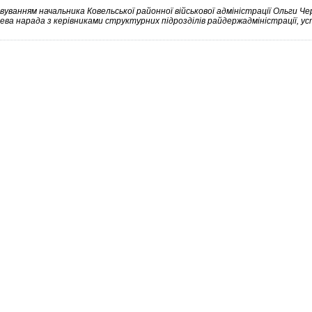
вуванням начальника Ковельської районної військової адміністрації Ольги Че
ва нарада з керівниками структурних підрозділів райдержадміністрації, ус