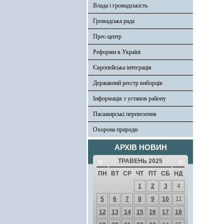
Влада і громадськість
Громадська рада
Прес-центр
Реформи в Україні
Європейська інтеграція
Державний реєстр виборців
Інформація з установ району
Пасажирські перевезення
Охорона природи
АРХІВ НОВИН
«
»
ТРАВЕНЬ 2025
ПН
ВТ
СР
ЧТ
ПТ
СБ
НД
1
2
3
4
5
6
7
8
9
10
11
12
13
14
15
16
17
18