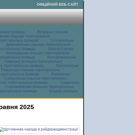
ОФІЦІЙНИЙ ВЕБ-САЙТ
іальна громада
Велицька сільська
вська сільська територіальна
ериторіальна громада
Головненська
Дубечненська сільська територіальна
ериторіальна громада
Заболоттівська
Забродівська сільська територіальна
ериторіальна громада
Колодяжненська
Луківська селищна територіальна
а територіальна громада
Любомльська
Поворська сільська територіальна
територіальна громада
Рівненська
Самарівська сільська територіальна
ьська територіальна громада
Смідинська
Старовижівська селищна територіальна
ериторіальна громада
Шацька селищна
травня 2025