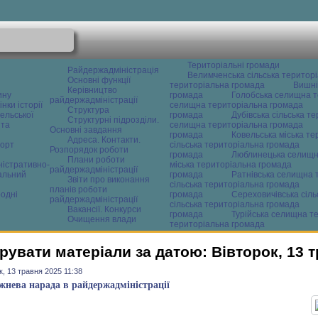
Територіальні громади
Райдержадміністрація
Велимченська сільська територ
Основні функції
територіальна громада
Вишні
Керівництво
ину
громада
Голобська селищна т
райдержадміністрації
нки історії
селищна територіальна громада
Структура
ельської
громада
Дубівська сільська т
Структурні підрозділи.
 та
селищна територіальна громада
Основні завдання
громада
Ковельська міська т
Адреса. Контакти.
орт
сільська територіальна громада
Розпорядок роботи
громада
Люблинецька селищн
Плани роботи
ністративно-
міська територіальна громада
райдержадміністрації
альний
громада
Ратнівська селищна 
Звіти про виконання
сільська територіальна громада
планів роботи
одні
громада
Сереховичівська сіл
райдержадміністрації
сільська територіальна громада
Вакансії. Конкурси
громада
Турійська селищна т
Очищення влади
територіальна громада
рувати матеріали за датою: Вівторок, 13 
к, 13 травня 2025 11:38
нева нарада в райдержадміністрації