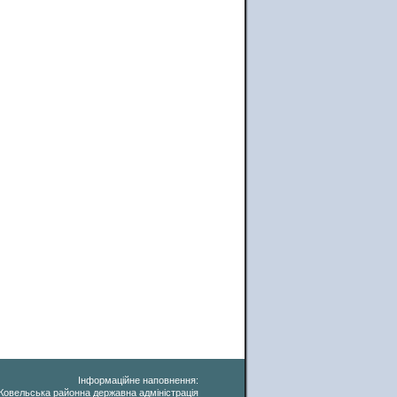
Інформаційне наповнення:
Ковельська районна державна адміністрація