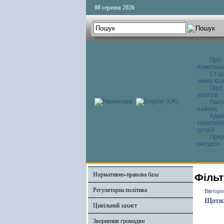
08 серпня 2026
Про
Ковельщ
Сторі
землі Ков
Герб
прапор
Пасп
району
Адмі
територі
устрій
Прир
ресурси
Нормативно-правова база
Фільт
Регуляторна політика
Вівторо
Щотиж
Цивільний захист
Звернення громадян