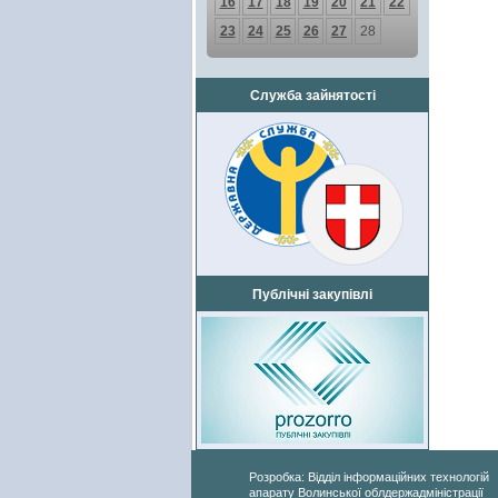
16
17
18
19
20
21
22
23
24
25
26
27
28
Служба зайнятості
Публічні закупівлі
Розробка: Відділ інформаційних технологій
апарату Волинської облдержадміністрації