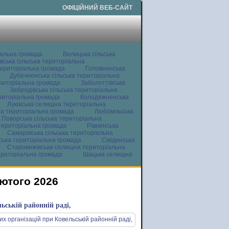
ОФІЦІЙНИЙ ВЕБ-САЙТ
іальна громада
Велицька сільська
вська сільська територіальна
ериторіальна громада
Головненська
Дубечненська сільська територіальна
ериторіальна громада
Заболоттівська
Забродівська сільська територіальна
ериторіальна громада
Колодяжненська
Луківська селищна територіальна
а територіальна громада
Любомльська
Поворська сільська територіальна
територіальна громада
Рівненська
Самарівська сільська територіальна
ьська територіальна громада
Смідинська
Старовижівська селищна територіальна
ериторіальна громада
Шацька селищна
лютого 2026
льській районній раді,