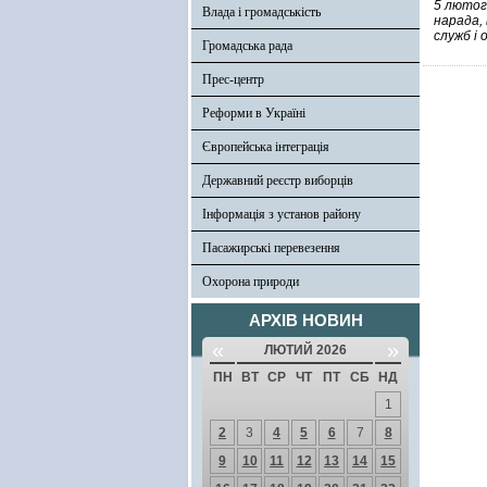
5 лютого
Влада і громадськість
нарада, 
служб і 
Громадська рада
Прес-центр
Реформи в Україні
Європейська інтеграція
Державний реєстр виборців
Інформація з установ району
Пасажирські перевезення
Охорона природи
АРХІВ НОВИН
«
»
ЛЮТИЙ 2026
ПН
ВТ
СР
ЧТ
ПТ
СБ
НД
1
2
3
4
5
6
7
8
9
10
11
12
13
14
15