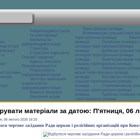
Територіальні громади
Райдержадміністрація
Велимченська сільська територ
Основні функції
територіальна громада
Вишні
Керівництво
ину
громада
Голобська селищна т
райдержадміністрації
нки історії
селищна територіальна громада
Структура
ельської
громада
Дубівська сільська т
Структурні підрозділи.
 та
селищна територіальна громада
Основні завдання
громада
Ковельська міська т
Адреса. Контакти.
орт
сільська територіальна громада
Розпорядок роботи
громада
Люблинецька селищн
Плани роботи
ністративно-
міська територіальна громада
райдержадміністрації
альний
громада
Ратнівська селищна 
Звіти про виконання
сільська територіальна громада
планів роботи
одні
громада
Сереховичівська сіл
райдержадміністрації
сільська територіальна громада
Вакансії. Конкурси
громада
Турійська селищна т
Очищення влади
територіальна громада
рувати матеріали за датою: П'ятниця, 06 
я, 06 лютого 2026 16:33
лося чергове засідання Ради церков і релігійних організацій при Кове