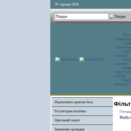
07 серпня 2026
Про
Ковельщ
Сторі
землі Ков
Герб
прапор
Пасп
району
Адмі
територі
устрій
Прир
ресурси
Нормативно-правова база
Фільт
Регуляторна політика
П'ятниц
Відбу
Цивільний захист
Звернення громадян