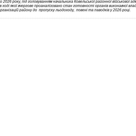
 2026 року, під головуванням начальника Ковельської районної військової ад
в ході якої вчергове проаналізовано стан готовності органів виконавчої вла
організацій району до пропуску льодоходу, повені та паводків у 2026 році.