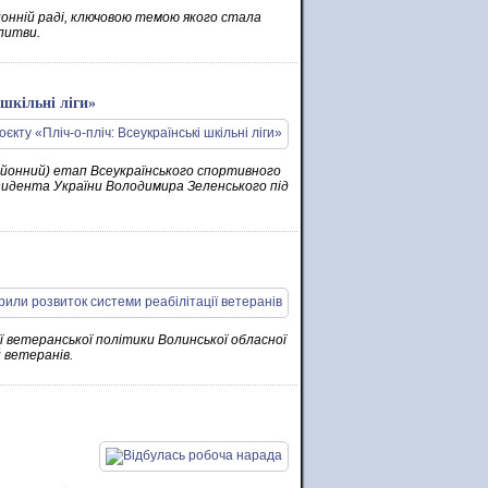
айонній раді, ключовою темою якого стала
литви.
 шкільні ліги»
районний) етап Всеукраїнського спортивного
резидента України Володимира Зеленського під
ії ветеранської політики Волинської обласної
й ветеранів.