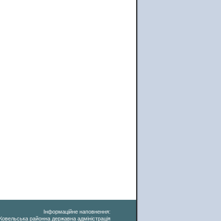
Інформаційне наповнення:
Ковельська районна державна адміністрація