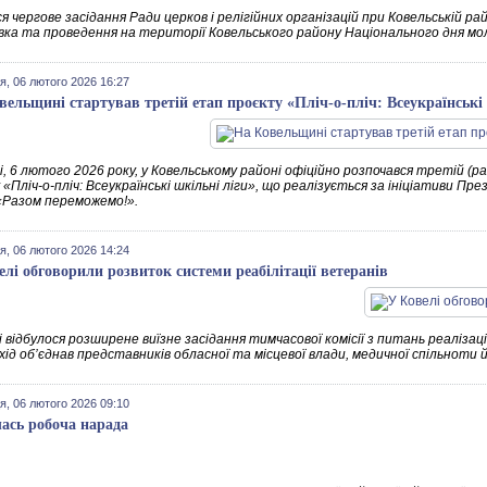
я чергове засідання Ради церков і релігійних організацій при Ковельській р
вка та проведення на території Ковельського району Національного дня мо
я, 06 лютого 2026 16:27
вельщині стартував третій етап проєкту «Пліч-о-пліч: Всеукраїнські
і, 6 лютого 2026 року, у Ковельському районі офіційно розпочався третій (
«Пліч-о-пліч: Всеукраїнські шкільні ліги», що реалізується за ініціативи П
«Разом переможемо!».
я, 06 лютого 2026 14:24
елі обговорили розвиток системи реабілітації ветеранів
 відбулося розширене виїзне засідання тимчасової комісії з питань реалізац
хід об’єднав представників обласної та місцевої влади, медичної спільноти 
я, 06 лютого 2026 09:10
лась робоча нарада