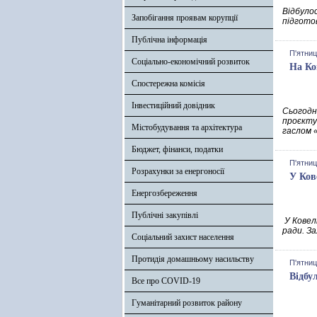
Відбулос
Запобігання проявам корупції
підгото
Публічна інформація
П'ятниц
Соціально-економічний розвиток
На Ко
Спостережна комісія
Інвестиційний довідник
Сьогодн
проєкту 
Містобудування та архітектура
гаслом 
Бюджет, фінанси, податки
П'ятниц
Розрахунки за енергоносії
У Ков
Енергозбереження
Публічні закупівлі
У Ковелі
ради. За
Соціальний захист населення
Протидія домашньому насильству
П'ятниц
Відбу
Все про COVID-19
Гуманітарний розвиток району