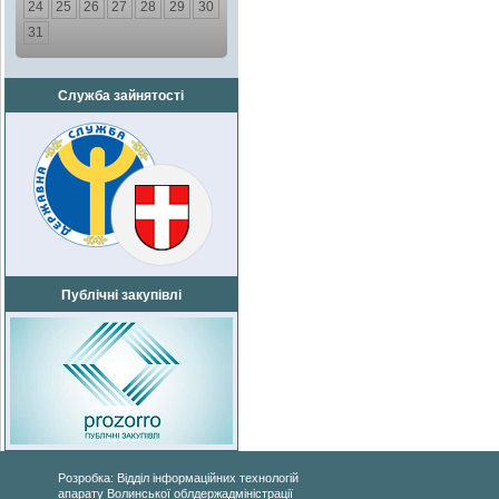
24
25
26
27
28
29
30
31
Служба зайнятості
Публічні закупівлі
Розробка: Відділ інформаційних технологій
апарату Волинської облдержадміністрації