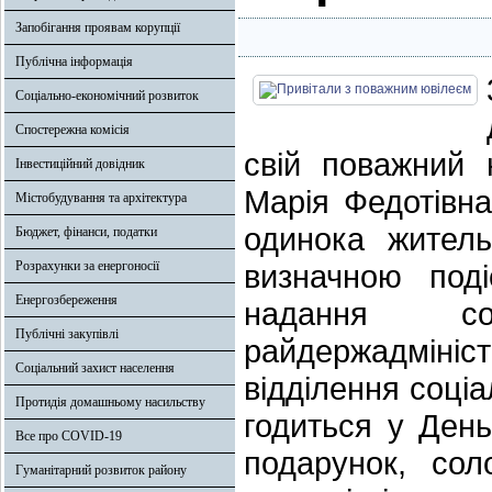
Запобігання проявам корупції
Публічна інформація
Соціально-економічний розвиток
Спостережна комісія
свій поважний 
Інвестиційний довідник
Марія Федотівна
Містобудування та архітектура
одинока житель
Бюджет, фінанси, податки
Розрахунки за енергоносії
визначною поді
Енергозбереження
надання со
Публічні закупівлі
райдержадмініст
Соціальний захист населення
відділення соціа
Протидія домашньому насильству
годиться у День
Все про COVID-19
подарунок, сол
Гуманітарний розвиток району