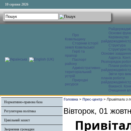
10 серпня 2026
Райдержадмі
Основні функ
Про
Керівництво
Ковельщину
райдержадміністр
Сторінки історії
Структура
землі Ковельської
Структурні пі
Герб та
Основні завдання
прапор
Адреса. Конт
Паспорт
Розпорядок робо
району
Плани робот
Адміністративно-
райдержадміністр
територіальний
Звіти про ви
устрій
планів роботи
Природні
райдержадміністр
ресурси
Вакансії. Кон
Очищення вл
Головна
>
Прес-центр
>
Привітали з 
Нормативно-правова база
Вівторок, 01 жовт
Регуляторна політика
Привіта
Цивільний захист
Звернення громадян