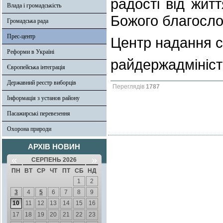
радості від жит
Влада і громадськість
Божого благосло
Громадська рада
Прес-центр
Центр надання с
Реформи в Україні
райдержадмініст
Європейська інтеграція
Державний реєстр виборців
Переглядів
1787
Інформація з установ району
Пасажирські перевезення
Охорона природи
АРХІВ НОВИН
«
»
СЕРПЕНЬ 2026
ПН
ВТ
СР
ЧТ
ПТ
СБ
НД
1
2
3
4
5
6
7
8
9
10
11
12
13
14
15
16
17
18
19
20
21
22
23