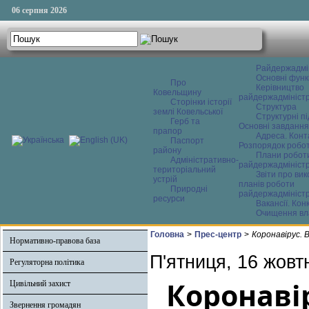
06 серпня 2026
Райдержадмі
Основні функ
Про
Керівництво
Ковельщину
райдержадміністр
Сторінки історії
Структура
землі Ковельської
Структурні пі
Герб та
Основні завдання
прапор
Адреса. Конт
Паспорт
Розпорядок робо
району
Плани робот
Адміністративно-
райдержадміністр
територіальний
Звіти про ви
устрій
планів роботи
Природні
райдержадміністр
ресурси
Вакансії. Кон
Очищення вл
Головна
>
Прес-центр
>
Коронавірус. 
Нормативно-правова база
П'ятниця, 16 жовт
Регуляторна політика
Коронаві
Цивільний захист
Звернення громадян