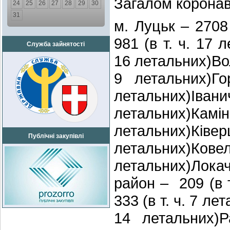
Загалом коронав
24
25
26
27
28
29
30
31
м. Луцьк – 2708
981 (в т. ч. 17 
Служба зайнятості
16 летальних)Во
9 летальних)Го
летальних)Іва
летальних)Камі
летальних)Ківе
Публічні закупівлі
летальних)Ков
летальних)Лок
район – 209 (в 
333 (в т. ч. 7 ле
14 летальних)