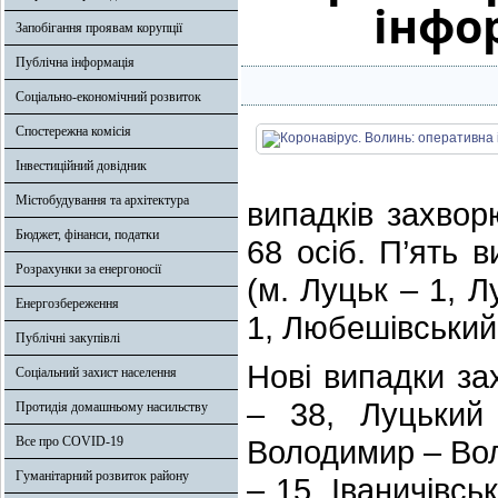
інфо
Запобігання проявам корупції
Публічна інформація
Соціально-економічний розвиток
Спостережна комісія
Інвестиційний довідник
Містобудування та архітектура
випадків захво
Бюджет, фінанси, податки
68 осіб. П’ять 
Розрахунки за енергоносії
(м. Луцьк – 1, Л
Енергозбереження
1, Любешівський
Публічні закупівлі
Нові випадки за
Соціальний захист населення
– 38, Луцький
Протидія домашньому насильству
Все про COVID-19
Володимир – Вол
Гуманітарний розвиток району
– 15, Іваничівс