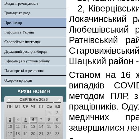
Влада і громадськість
– 2, Ківерцівсь
Громадська рада
Локачинський 
Прес-центр
Любешівський 
Реформи в Україні
Ратнівський р
Європейська інтеграція
Старовижівськи
Державний реєстр виборців
Шацький район -
Інформація з установ району
Пасажирські перевезення
Cтаном на 16 ж
Охорона природи
випадків COVI
АРХІВ НОВИН
методом ПЛР, з
«
»
СЕРПЕНЬ 2026
працівників. Оду
ПН
ВТ
СР
ЧТ
ПТ
СБ
НД
1
2
медичних пра
3
4
5
6
7
8
9
завершилися лет
10
11
12
13
14
15
16
17
18
19
20
21
22
23