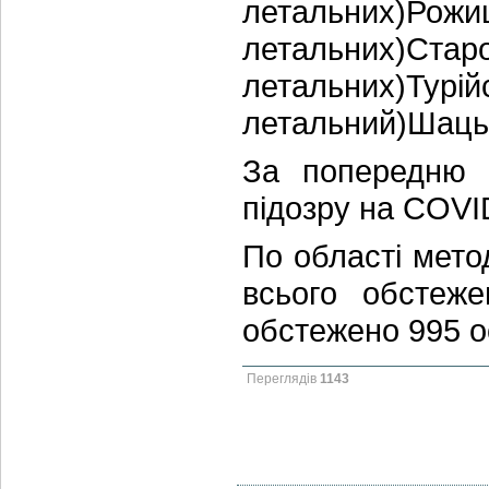
летальних)Рож
летальних)Стар
летальних)Ту
летальний)Шацьки
За попередню 
підозру на COVI
По області мет
всього обстеж
обстежено 995 о
Переглядів
1143