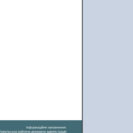
Інформаційне наповнення:
Ковельська районна державна адміністрація