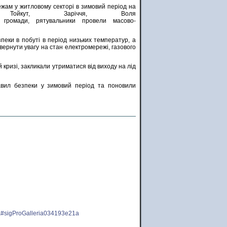
жам у житловому секторі в зимовий період на
Тойкут, Заріччя, Воля
 громади, рятувальники провели масово-
еки в побуті в період низьких температур, а
ернути увагу на стан електромережі, газового
кризі, закликали утриматися від виходу на лід
авил безпеки у зимовий період та поновили
nia#sigProGalleria034193e21a