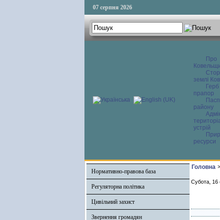
07 серпня 2026
Про
Ковельщ
Сторі
землі Ков
Герб
прапор
Пасп
району
Адмі
територі
устрій
Прир
ресурси
Головна
Нормативно-правова база
Субота, 16 
Регуляторна політика
Цивільний захист
Звернення громадян