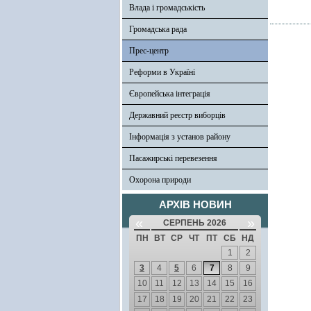
Влада і громадськість
Громадська рада
Прес-центр
Реформи в Україні
Європейська інтеграція
Державний реєстр виборців
Інформація з установ району
Пасажирські перевезення
Охорона природи
АРХІВ НОВИН
«
»
СЕРПЕНЬ 2026
ПН
ВТ
СР
ЧТ
ПТ
СБ
НД
1
2
3
4
5
6
7
8
9
10
11
12
13
14
15
16
17
18
19
20
21
22
23