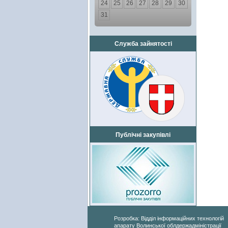
24
25
26
27
28
29
30
31
Служба зайнятості
Публічні закупівлі
Розробка: Відділ інформаційних технологій
апарату Волинської облдержадміністрації