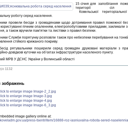
15 січня для запобігання поже
території сіл 
Ковельської територіальної
вальну роботу серед населення.
ники провели бесіди з громадянами щодо дотримання правил пожежної безп
 користуванні пічним опаленням, електропобутовими приладами, закликали зв
я, а також вручили пам’ятки та листівки з правил безпеки.
тники Служби порятунку розповіли також про небезпеки перебування на тонкій 
влення стійкого крижаного покриву.
бесід рятувальники поширили серед громадян друковані матеріали з пр
йно-довідкові куточки на об’єктах інфраструктури населеного пункту.
кий МРВ У ДСНС України у Волинській області
дів
1132
я зображень
mbedded image gallery online at:
.koveladm.gov.ua/press-tsentr/item/16888-roz-iasniuvalna-robota-sered-naselen