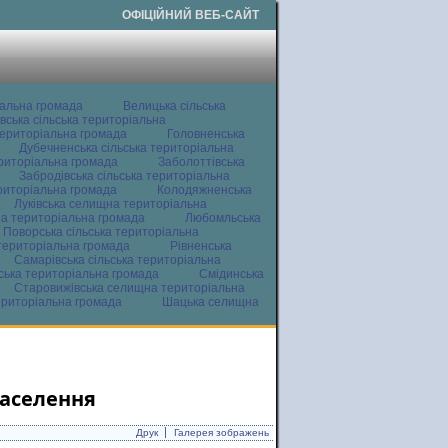
ОФІЦІЙНИЙ ВЕБ-САЙТ
іальна громада
Велицька сільська
вська сільська територіальна
ериторіальна громада
Головненська
Дубечненська сільська територіальна
ериторіальна громада
Заболоттівська
Забродівська сільська територіальна
ериторіальна громада
Колодяжненська
Луківська селищна територіальна
а територіальна громада
Любомльська
Поворська сільська територіальна
територіальна громада
Рівненська
Самарівська сільська територіальна
ьська територіальна громада
Смідинська
Старовижівська селищна територіальна
ериторіальна громада
Шацька селищна
населення
Друк
Галерея зображень