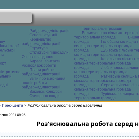
Територіальні громади
Райдержадміністрація
Велимченська сільська територ
Основні функції
територіальна громада
Вишні
Керівництво
ину
громада
Голобська селищна т
райдержадміністрації
нки історії
селищна територіальна громада
Структура
ельської
громада
Дубівська сільська т
Структурні підрозділи.
 та
селищна територіальна громада
Основні завдання
громада
Ковельська міська т
Адреса. Контакти.
орт
сільська територіальна громада
Розпорядок роботи
громада
Люблинецька селищн
Плани роботи
ністративно-
міська територіальна громада
райдержадміністрації
альний
громада
Ратнівська селищна 
Звіти про виконання
сільська територіальна громада
планів роботи
одні
громада
Сереховичівська сіл
райдержадміністрації
сільська територіальна громада
Вакансії. Конкурси
громада
Турійська селищна т
Очищення влади
територіальна громада
>
Прес-центр
>
Роз'яснювальна робота серед населення
січня 2021 09:28
Роз'яснювальна робота серед 