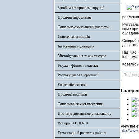
Запобігання проявам корупції
роз'ясню
Публічна інформація
Рятуваль
Соціально-економічний розвиток
саме при
обладнанн
Спостережна комісія
Співробі
до встано
Інвестиційний довідник
Під час 
Містобудування та архітектура
інформаці
Ковельсь
Бюджет, фінанси, податки
Перегля
Розрахунки за енергоносії
Енергозбереження
Галере
Публічні закупівлі
Соціальний захист населення
Протидія домашньому насильству
Все про COVID-19
View the e
http://www
Гуманітарний розвиток району