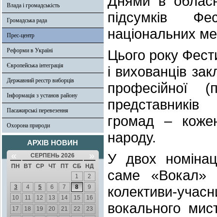
Днями в обласн
Влада і громадськість
підсумків Фе
Громадська рада
національних ме
Прес-центр
Реформи в Україні
Цього року Фести
Європейська інтеграція
і вихованців зак
Державний реєстр виборців
професійної (п
Інформація з установ району
представників 
Пасажирські перевезення
громад – кожен
Охорона природи
народу.
АРХІВ НОВИН
«
»
У двох номінац
СЕРПЕНЬ 2026
ПН
ВТ
СР
ЧТ
ПТ
СБ
НД
саме «Вокал» т
1
2
3
4
5
6
7
8
9
колективи-учас
10
11
12
13
14
15
16
вокального мист
17
18
19
20
21
22
23