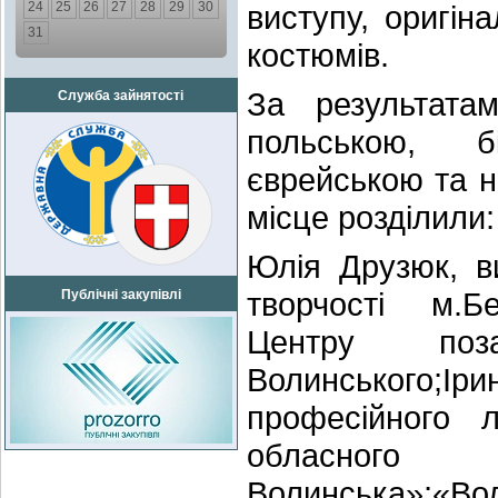
24
25
26
27
28
29
30
виступу, оригін
31
костюмів.
За результата
Служба зайнятості
польською, б
єврейською та н
місце розділили:
Юлія Друзюк, в
творчості м.Б
Публічні закупівлі
Центру поза
Волинського;Ір
професійного л
обласного
Волинська»;«