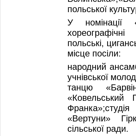
польської культ
У номінації 
хореографічні
польські, цигансь
місце посіли:
народний ансам
учнівської моло
танцю «Барві
«Ковельський П
Франка»;студ
«Вертуни» Гірк
сільської ради.