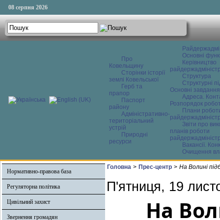
08 серпня 2026
Райдержадмі
Основні функ
Про
Керівництво
Ковельщину
райдержадміністр
Сторінки історії
Структура
землі Ковельської
Структурні пі
Герб та
Основні завдання
прапор
Адреса. Конт
Паспорт
Розпорядок робо
району
Плани робот
Адміністративно-
райдержадміністр
територіальний
Звіти про ви
устрій
планів роботи
Природні
райдержадміністр
ресурси
Вакансії. Кон
Очищення вл
Головна
>
Прес-центр
>
На Волині під
Нормативно-правова база
П'ятниця, 19 лист
Регуляторна політика
На Вол
Цивільний захист
Звернення громадян