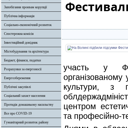
Фестивал
Запобігання проявам корупції
Публічна інформація
Соціально-економічний розвиток
Спостережна комісія
Інвестиційний довідник
Містобудування та архітектура
Бюджет, фінанси, податки
участь у Фес
Розрахунки за енергоносії
організованому 
Енергозбереження
культури, з п
Публічні закупівлі
облдержадмін
Соціальний захист населення
центром естетич
Протидія домашньому насильству
та професійно-т
Все про COVID-19
Гуманітарний розвиток району