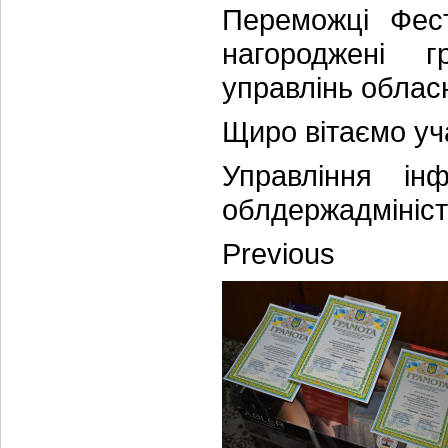
Переможці Фест
нагороджені 
управлінь обласн
Щиро вітаємо уча
Управління інф
облдержадмініст
Previous