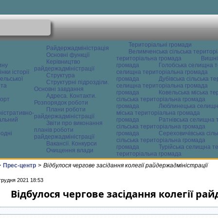
Територіальні громади
Райдержадміністрація
Велимченська сільська територ
Основні функції
територіальна громада
Вишні
Керівництво
ину
громада
Голобська селищна т
райдержадміністрації
нки історії
селищна територіальна громада
Структура
ельської
громада
Дубівська сільська т
Структурні підрозділи.
 та
селищна територіальна громада
Основні завдання
громада
Ковельська міська т
Адреса. Контакти.
орт
сільська територіальна громада
Розпорядок роботи
громада
Люблинецька селищн
Плани роботи
ністративно-
міська територіальна громада
райдержадміністрації
альний
громада
Ратнівська селищна 
Звіти про виконання
сільська територіальна громада
планів роботи
одні
громада
Сереховичівська сіл
райдержадміністрації
сільська територіальна громада
Вакансії. Конкурси
громада
Турійська селищна т
Очищення влади
територіальна громада
>
Прес-центр
>
Відбулося чергове засідання колегії райдержадміністрації
грудня 2021 18:53
Відбулося чергове засідання колегії ра