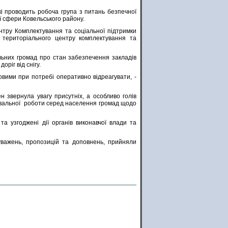
кі проводить робоча група з питань безпечної
ї сфери Ковельського району.
нтру Комплектування та соціальної підтримки
о територіального центру комплектування та
льних громад про стан забезпечення закладів
ріг від снігу.
овими при потребі оперативно відреагувати, -
н звернула увагу присутніх, а особливо голів
нювальної роботи серед населення громад щодо
а узгоджені дії органів виконавчої влади та
ауважень, пропозицій та доповнень, прийняли