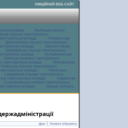
ОФІЦІЙНИЙ ВЕБ-САЙТ
іальна громада
Велицька сільська
вська сільська територіальна
ериторіальна громада
Головненська
Дубечненська сільська територіальна
ериторіальна громада
Заболоттівська
Забродівська сільська територіальна
ериторіальна громада
Колодяжненська
Луківська селищна територіальна
а територіальна громада
Любомльська
Поворська сільська територіальна
територіальна громада
Рівненська
Самарівська сільська територіальна
ьська територіальна громада
Смідинська
Старовижівська селищна територіальна
ериторіальна громада
Шацька селищна
йдержадміністрації
Друк
Галерея зображень