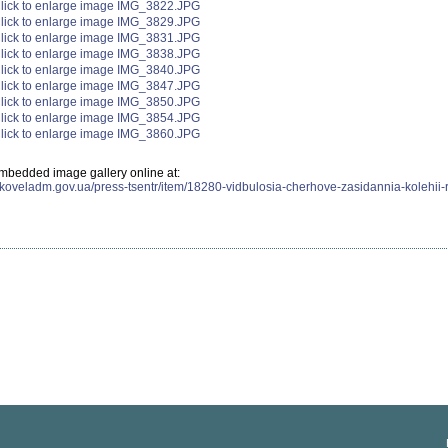
mbedded image gallery online at:
.koveladm.gov.ua/press-tsentr/item/18280-vidbulosia-cherhove-zasidannia-kolehii