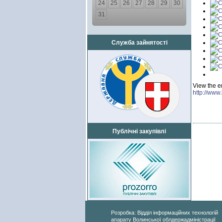
24
25
26
27
28
29
30
31
Служба зайнятості
View the e
http://www
Публічні закупівлі
Розробка: Відділ інформаційних технологій
апарату Волинської облдержадміністрації