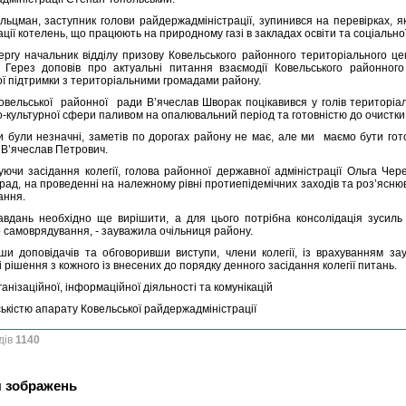
льцман, заступник голови райдержадміністрації, зупинився на перевірках, я
ції котелень, що працюють на природному газі в закладах освіти та соціально
ергу начальник відділу призову Ковельського районного територіального це
 Герез доповів про актуальні питання взаємодії Ковельського районног
ої підтримки з територіальними громадами району.
овельської районної ради В’ячеслав Шворак поцікавився у голів територіа
-культурної сфери паливом на опалювальний період та готовністю до очистки до
и були незначні, заметів по дорогах району не має, але ми маємо бути гот
 В’ячеслав Петрович.
уючи засідання колегії, голова районної державної адміністрації Ольга Чере
 рад, на проведенні на належному рівні протиепідемічних заходів та роз’яс
ання.
авдань необхідно ще вирішити, а для цього потрібна консолідація зусиль т
о самоврядування, - зауважила очільниця району.
ши доповідачів та обговоривши виступи, члени колегії, із врахуванням з
і рішення з кожного із внесених до порядку денного засідання колегії питань.
ганізаційної, інформаційної діяльності та комунікацій
ськістю апарату Ковельської райдержадміністрації
дів
1140
я зображень