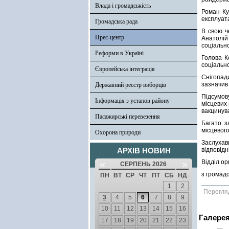
Влада і громадськість
Роман Ку
експлуата
Громадська рада
В свою ч
Прес-центр
Анатолій
соціальн
Реформи в Україні
Голова К
соціально
Європейська інтеграція
Снігопад
зазначив
Державний реєстр виборців
Підсумов
Інформація з установ району
місцевих
вакцинув
Пасажирські перевезення
Багато з
місцевог
Охорона природи
Заслухав
АРХІВ НОВИН
відповідн
«
»
Відділ ор
СЕРПЕНЬ 2026
з громад
ПН
ВТ
СР
ЧТ
ПТ
СБ
НД
1
2
Перегля
3
4
5
6
7
8
9
10
11
12
13
14
15
16
Галере
17
18
19
20
21
22
23