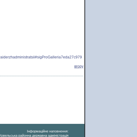
-raiderzhadministratsii#sigProGalleria7eda27c979
вгору
Інформаційне наповнення:
Ковельська районна державна адміністрація