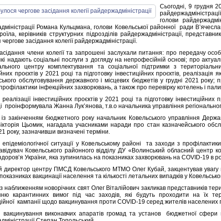
Сьогодні, 9 грудня 2
райдержадміністрації
голови райдержадмі
дміністрації Романа Кульцмана, голови Ковельської районної ради В’ячесла
роїла, керівників структурних підрозділів райдержадміністрації, представни
 чергове засідання колегії райдержадміністрації.
засідання члени колегії та запрошені заслухали питання: про передачу осо
які надають соціальні послуги з догляду на непрофесійній основі; про актуа
ального центру комплектування та соціальної підтримки з територіальн
йних проєктів у 2021 році та підготовку інвестиційних проєктів, реалізація 
ського обслуговування державного і місцевих бюджетів у грудні 2021 року; п
 профілактики інфекційних захворювань, а також про перевірку котелень і пал
реалізації інвестиційних проєктів у 2021 році та підготовку інвестиційних п
і проінформувала Жанна Лук’янова, т.в.о начальника управління регіонального
у із закінченням бюджетного року начальник Ковельського управління Держа
Вікторія Цьомик, нагадала учасниками наради про стан казначейського обсл
21 року, зазначивши визначені терміни.
 епідеміологічної ситуації у Ковельському районі та заходи з профілакти
авідувач Ковельського районного відділу ДУ «Волинський обласний центр к
здоров’я України, яка зупинилась на показниках захворювань на COVID-19 в ро
 директор центру ПМСД Ковельського МТМО Олег Кубай, закцентував увагу пр
показниках вакцинації населення та кількості летальних випадків у Ковельсько
у з наближенням новорічних свят Олег Віталійович закликав представників те
ню карантинних вимог під час заходів, які будуть проходити на їх те
ійної кампанії щодо вакцинування проти COVID-19 серед жителів населених п
 вакцинування виконавчих апаратів громад та установ бюджетної сфери 
дміністрації Степан Топольський.