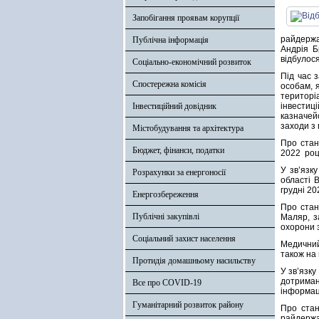
Запобігання проявам корупції
райдержа
Публічна інформація
Андрія Б
відбулося
Соціально-економічний розвиток
Під час 
Спостережна комісія
особам, 
територі
Інвестиційний довідник
інвестиці
казначей
заходи з
Містобудування та архітектура
Про стан 
Бюджет, фінанси, податки
2022 роц
У зв’язк
Розрахунки за енергоносії
області 
грудні 20
Енергозбереження
Про стан
Публічні закупівлі
Маляр, з
охорони 
Соціальний захист населення
Медичний
також на 
Протидія домашньому насильству
У зв’язк
дотриман
Все про COVID-19
інформац
Гуманітарний розвиток району
Про стан
райдержа