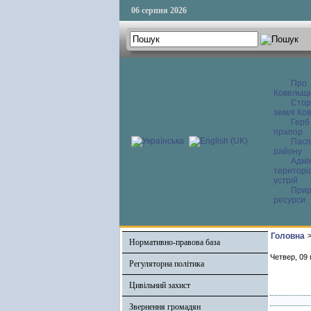
06 серпня 2026
Про
Ковельщ
Сторі
землі Ков
Герб
прапор
Пасп
району
Адмі
територі
устрій
Прир
ресурси
Головна
Нормативно-правова база
Четвер, 09 
Регуляторна політика
Цивільний захист
Звернення громадян