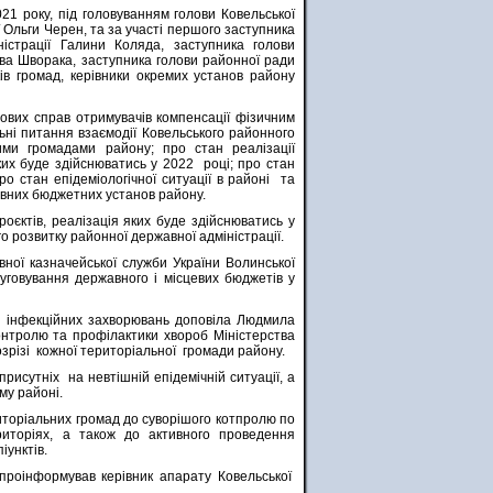
021 року, під головуванням голови Ковельської
 Ольги Черен, та за участі першого заступника
ністрації Галини Коляда, заступника голови
ва Шворака, заступника голови районної ради
ків громад, керівники окремих установ району
бових справ отримувачів компенсації фізичним
льні питання взаємодії Ковельського районного
ими громадами району; про стан реалізації
яких буде здійснюватись у 2022 році; про стан
ро стан епідеміологічної ситуації в районі та
ивних бюджетних установ району.
роєктів, реалізація яких буде здійснюватись у
 розвитку районної державної адміністрації.
вної казначейської служби України Волинської
уговування державного і місцевих бюджетів у
ки інфекційних захворювань доповіла Людмила
онтролю та профілактики хвороб Міністерства
зрізі кожної територіальної громади району.
исутніх на невтішній епідемічній ситуації, а
му районі.
риторіальних громад до суворішого котпролю по
риторіях, а також до активного проведення
іунктів.
проінформував керівник апарату Ковельської