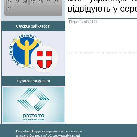
24
25
26
27
28
29
30
відвідують у сер
31
Переглядів
1111
Служба зайнятості
Публічні закупівлі
Розробка: Відділ інформаційних технологій
апарату Волинської облдержадміністрації