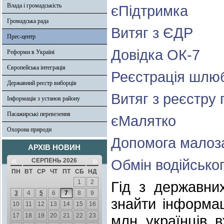
Влада і громадськість
єПідтримка
Громадська рада
Витяг з ЄДР
Прес-центр
Довідка ОК-7
Реформи в Україні
Європейська інтеграція
Реєстрація шлю
Державний реєстр виборців
Витяг з реєстру 
Інформація з установ району
Пасажирські перевезення
єМалятко
Охорона природи
Допомога малоз
АРХІВ НОВИН
«
»
Обмін водійсько
СЕРПЕНЬ 2026
ПН
ВТ
СР
ЧТ
ПТ
СБ
НД
1
2
Гід з державни
3
4
5
6
7
8
9
знайти інформац
10
11
12
13
14
15
16
17
18
19
20
21
22
23
млн українців 