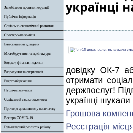
українці н
Запобігання проявам корупції
Публічна інформація
Соціально-економічний розвиток
Спостережна комісія
Інвестиційний довідник
Містобудування та архітектура
Бюджет, фінанси, податки
довідку ОК-7 а
Розрахунки за енергоносії
отримати соціал
Енергозбереження
держпослуг! Під
Публічні закупівлі
українці шукали 
Соціальний захист населення
Протидія домашньому насильству
Грошова компен
Все про COVID-19
Реєстрація місц
Гуманітарний розвиток району