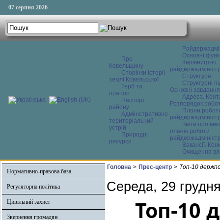
07 серпня 2026
Райдержадмі
Основні функ
Про
Керівництво
Ковельщину
райдержадміністр
Сторінки історії
Структура
землі Ковельської
Структурні пі
Герб та
Основні завдання
прапор
Адреса. Конт
Паспорт
Розпорядок робо
району
Плани робот
Адміністративно-
райдержадміністр
територіальний
Звіти про ви
устрій
планів роботи
Природні
райдержадміністр
ресурси
Вакансії. Кон
Очищення вл
Головна
>
Прес-центр
>
Топ-10 держпос
Нормативно-правова база
Середа, 29 грудня
Регуляторна політика
Топ-10 
Цивільний захист
Звернення громадян