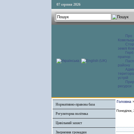
07 серпня 2026
Про
Ковельщ
Сторі
землі Ков
Герб
прапор
Пасп
району
Адмі
територі
устрій
Прир
ресурси
Головна
Нормативно-правова база
Понеділок, 
Регуляторна політика
Цивільний захист
Звернення громадян