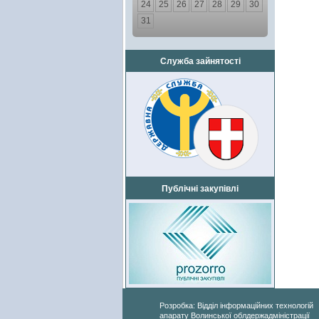
24
25
26
27
28
29
30
31
Служба зайнятості
Публічні закупівлі
Розробка: Відділ інформаційних технологій
апарату Волинської облдержадміністрації