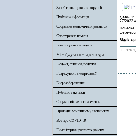
Запобігання проявам корупції
держави,
Публічна інформація
27/2022 
Соціально-економічний розвиток
Почесне 
фермерсь
Спостережна комісія
Відділ ор
Інвестиційний довідник
Перегля
Містобудування та архітектура
Бюджет, фінанси, податки
Розрахунки за енергоносії
Енергозбереження
Публічні закупівлі
Соціальний захист населення
Протидія домашньому насильству
Все про COVID-19
Гуманітарний розвиток району