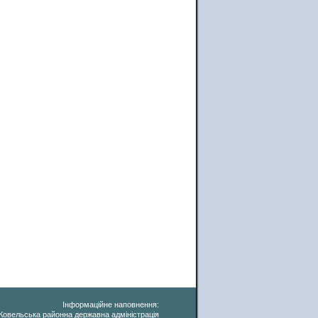
Інформаційне наповнення:
Ковельська районна державна адміністрація