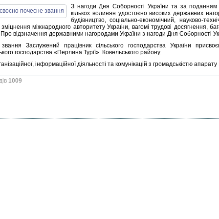
З нагоди Дня Соборності України та за поданням 
кількох волинян удостоєно високих державних наг
будівництво, соціально-економічний, науково-техні
 зміцнення міжнародного авторитету України, вагомі трудові досягнення, ба
«Про відзначення державними нагородами України з нагоди Дня Соборності Укр
звання Заслужений працівник сільського господарства України присво
кого господарства «Перлина Турії» Ковельського району.
ганізаційної, інформаційної діяльності та комунікацій з громадськістю апарат
дів
1009