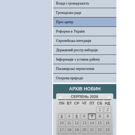
Влада і громадськість
Громадська рада
Прес-центр
Реформи в Україні
Європейська інтеграція
Державний реєстр виборців
Інформація з установ району
Пасажирські перевезення
Охорона природи
АРХІВ НОВИН
«
»
СЕРПЕНЬ 2026
ПН
ВТ
СР
ЧТ
ПТ
СБ
НД
1
2
3
4
5
6
7
8
9
10
11
12
13
14
15
16
17
18
19
20
21
22
23