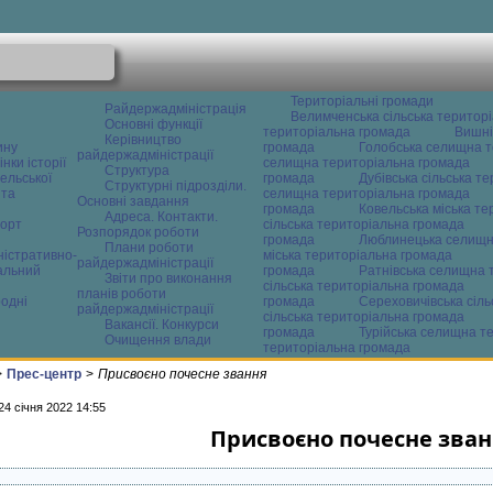
Територіальні громади
Райдержадміністрація
Велимченська сільська територ
Основні функції
територіальна громада
Вишні
Керівництво
ину
громада
Голобська селищна т
райдержадміністрації
нки історії
селищна територіальна громада
Структура
ельської
громада
Дубівська сільська т
Структурні підрозділи.
 та
селищна територіальна громада
Основні завдання
громада
Ковельська міська т
Адреса. Контакти.
орт
сільська територіальна громада
Розпорядок роботи
громада
Люблинецька селищн
Плани роботи
ністративно-
міська територіальна громада
райдержадміністрації
альний
громада
Ратнівська селищна 
Звіти про виконання
сільська територіальна громада
планів роботи
одні
громада
Сереховичівська сіл
райдержадміністрації
сільська територіальна громада
Вакансії. Конкурси
громада
Турійська селищна т
Очищення влади
територіальна громада
>
Прес-центр
>
Присвоєно почесне звання
24 січня 2022 14:55
Присвоєно почесне зва