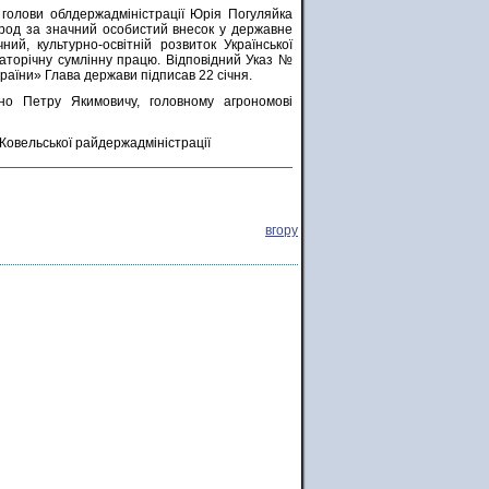
голови облдержадміністрації Юрія Погуляйка
ород за значний особистий внесок у державне
чний, культурно-освітній розвиток Української
гаторічну сумлінну працю. Відповідний Указ №
аїни» Глава держави підписав 22 січня.
єно Петру Якимовичу, головному агрономові
у Ковельської райдержадміністрації
вгору