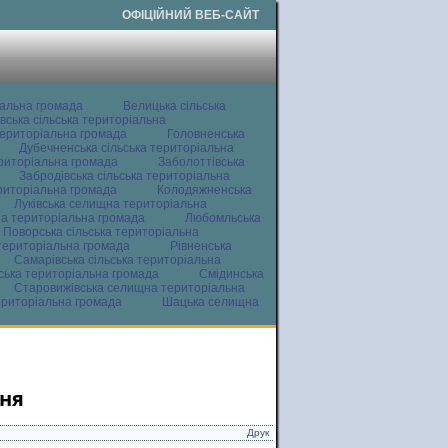
ОФІЦІЙНИЙ ВЕБ-САЙТ
іальна громада
Велицька сільська
вська сільська територіальна
ериторіальна громада
Головненська
Дубечненська сільська територіальна
ериторіальна громада
Заболоттівська
Забродівська сільська територіальна
ериторіальна громада
Колодяжненська
Луківська селищна територіальна
а територіальна громада
Любомльська
Поворська сільська територіальна
територіальна громада
Рівненська
Самарівська сільська територіальна
ьська територіальна громада
Смідинська
Старовижівська селищна територіальна
ериторіальна громада
Шацька селищна
ння
Друк