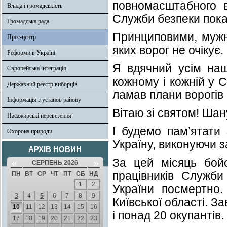
повномасштабного вт
Влада і громадськість
Служби безпеки показ
Громадська рада
Принциповими, мужні
Прес-центр
яких ворог не очікує.
Реформи в Україні
Я вдячний усім наш
Європейська інтеграція
кожному і кожній у С
Державний реєстр виборців
ламав плани ворогів 
Інформація з установ району
Вітаю зі святом! Шан
Пасажирські перевезення
І будемо памʼятати 
Охорона природи
Україну, виконуючи за
АРХІВ НОВИН
За цей місяць бой
«
»
СЕРПЕНЬ 2026
працівників Служби
ПН
ВТ
СР
ЧТ
ПТ
СБ
НД
1
2
України посмертно
3
4
5
6
7
8
9
Київської області. З
10
11
12
13
14
15
16
і понад 20 окупантів.
17
18
19
20
21
22
23