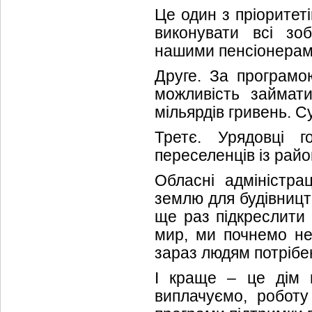
Це один з пріоритет
виконувати всі зо
нашими пенсіонерам
Друге. За програмо
можливість займат
мільярдів гривень. С
Третє. Урядовці 
переселенців із райо
Обласні адміністра
землю для будівницт
ще раз підкреслити 
мир, ми почнемо не
зараз людям потрібен
І краще – це дім 
виплачуємо, роботу 