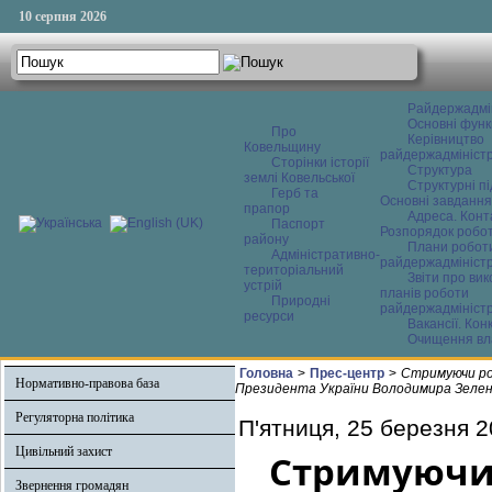
10 серпня 2026
Райдержадмі
Основні функ
Про
Керівництво
Ковельщину
райдержадміністр
Сторінки історії
Структура
землі Ковельської
Структурні пі
Герб та
Основні завдання
прапор
Адреса. Конт
Паспорт
Розпорядок робо
району
Плани робот
Адміністративно-
райдержадміністр
територіальний
Звіти про ви
устрій
планів роботи
Природні
райдержадміністр
ресурси
Вакансії. Кон
Очищення вл
Головна
>
Прес-центр
>
Стримуючи рос
Нормативно-правова база
Президента України Володимира Зелен
Регуляторна політика
П'ятниця, 25 березня 2
Цивільний захист
Стримуючи 
Звернення громадян