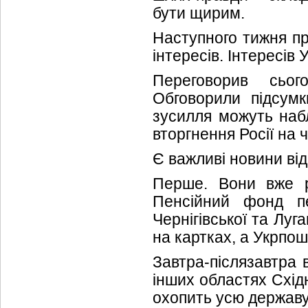
бути щирим.
Наступного тижня п
інтересів. Інтересів 
Переговорив сьог
Обговорили підсумк
зусилля можуть набл
вторгнення Росії на 
Є важливі новини від
Перше. Вони вже р
Пенсійний фонд п
Чернігівської та Луг
на картках, а Укрпош
Завтра-післязавтра 
інших областях Схід
охопить усю державу