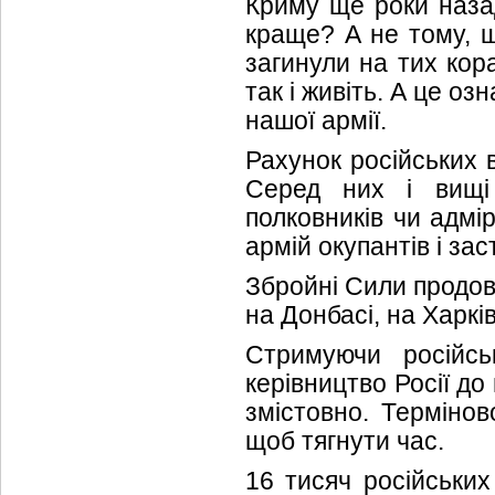
Криму ще роки назад
краще? А не тому, щ
загинули на тих кор
так і живіть. А це оз
нашої армії.
Рахунок російських 
Серед них і вищі 
полковників чи адмі
армій окупантів і з
Збройні Сили продовж
на Донбасі, на Харкі
Стримуючи російсь
керівництво Росії до
змістовно. Термінов
щоб тягнути час.
16 тисяч російських