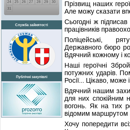
24
25
26
27
28
29
30
Прізвищ наших герої
31
Але можу сказати впе
Сьогодні ж підписав
Служба зайнятості
працівників правоохо
Поліцейські, рят
Державного бюро роз
Вдячний кожному і ко
Наші героїчні Збро
потужних ударів. По
Публічні закупівлі
Росії... Цікаво, може
Вдячний нашим захис
для них спокійним н
вогонь. Як на тих р
відомим маршрутом з
Хочу попередити всі