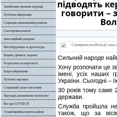
підводять ке
Запобігання проявам корупції
говорити – 
Публічна інформація
Вол
Соціально-економічний розвиток
Спостережна комісія
Інвестиційний довідник
Містобудування та архітектура
Бюджет, фінанси, податки
Сильний народе найкр
Розрахунки за енергоносії
Хочу розпочати це зв
Енергозбереження
імені, усіх наших 
України. Сьогодні – ї
Публічні закупівлі
Соціальний захист населення
30 років тому саме 
держави.
Протидія домашньому насильству
Все про COVID-19
Служба пройшла не
також, що за вісі
Гуманітарний розвиток району