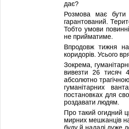
дає?
Розмова має бути 
гарантований. Терит
Тобто умови повинні
не прийматиме.
Впродовж тижня на
коридорів. Усього вр
Зокрема, гуманітарн
вивезти 26 тисяч 4
абсолютно трагічною.
гуманітарних вант
постановках для сво
роздавати людям.
Про такий огидний ци
мирних мешканців на
буду й надалі дуже 