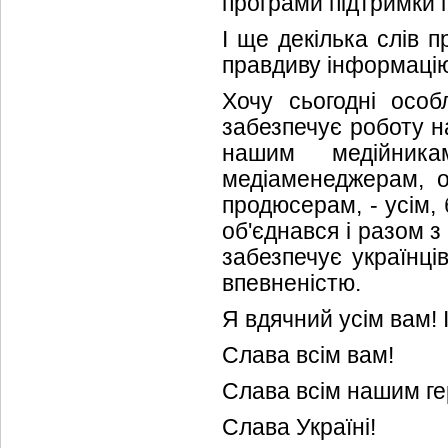
програми підтримки 
І ще декілька слів 
правдиву інформацію 
Хочу сьогодні особ
забезпечує роботу н
нашим медійника
медіаменеджерам, 
продюсерам, - усім,
об'єднався і разом 
забезпечує українц
впевненістю.
Я вдячний усім вам! І
Слава всім вам!
Слава всім нашим ге
Слава Україні!