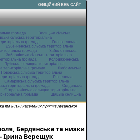
ОФІЦІЙНИЙ ВЕБ-САЙТ
іальна громада
Велицька сільська
вська сільська територіальна
ериторіальна громада
Головненська
Дубечненська сільська територіальна
ериторіальна громада
Заболоттівська
Забродівська сільська територіальна
ериторіальна громада
Колодяжненська
Луківська селищна територіальна
а територіальна громада
Любомльська
Поворська сільська територіальна
територіальна громада
Рівненська
Самарівська сільська територіальна
ьська територіальна громада
Смідинська
Старовижівська селищна територіальна
ериторіальна громада
Шацька селищна
ька та низки населених пунктів Луганської
поля, Бердянська та низки
 – Ірина Верещук