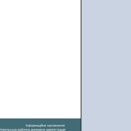
Інформаційне наповнення:
Ковельська районна державна адміністрація