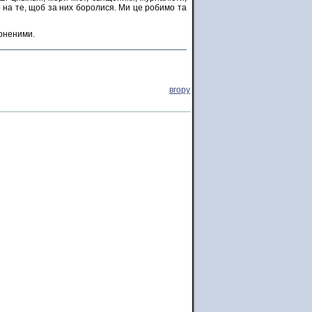
о на те, щоб за них боролися. Ми це робимо та
лоненими.
вгору