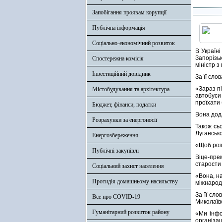
Запобігання проявам корупції
Публічна інформація
Соціально-економічний розвиток
В Україні
Запорізьк
Спостережна комісія
міністр з
Інвестиційний довідник
За її сло
«Зараз пі
Містобудування та архітектура
автобуси
проїхати 
Бюджет, фінанси, податки
Вона дод
Розрахунки за енергоносії
Також сь
Лугансько
Енергозбереження
«Щоб роз
Публічні закупівлі
Віце-пре
старости
Соціальний захист населення
«Вона, н
Протидія домашньому насильству
міжнарод
За її сло
Все про COVID-19
Миколаївс
Гуманітарний розвиток району
«Ми інфо
організац