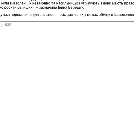
и були визволені. Їх незаконно та насильницьки утримують, і вони мають прав
мо робити це інших», – зазначила Ірина Верещук.
дуться перемовини для звільнення всіх цивільних у межах обміну військовопо
дів
938