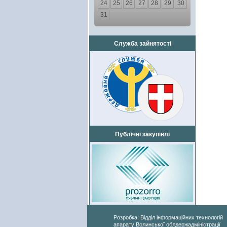
24
25
26
27
28
29
30
31
Служба зайнятості
Публічні закупівлі
Розробка: Відділ інформаційних технологій
апарату Волинської облдержадміністрації