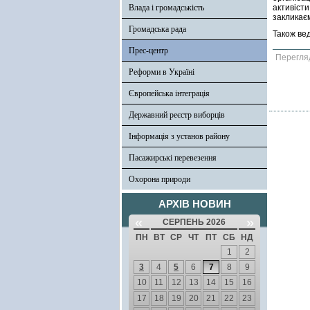
Влада і громадськість
активіст
закликає
Громадська рада
Також ве
Прес-центр
Перегля
Реформи в Україні
Європейська інтеграція
Державний реєстр виборців
Інформація з установ району
Пасажирські перевезення
Охорона природи
АРХІВ НОВИН
«
»
СЕРПЕНЬ 2026
ПН
ВТ
СР
ЧТ
ПТ
СБ
НД
1
2
3
4
5
6
7
8
9
10
11
12
13
14
15
16
17
18
19
20
21
22
23