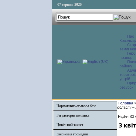
07 серпня 2026
Про
Ковельщ
Сторі
землі Ков
Герб
прапор
Пасп
району
Адмі
територі
устрій
Прир
ресурси
Головна
Нормативно-правова база
області –
Регуляторна політика
Неділя, 03 
3 кві
Цивільний захист
Звернення громадян