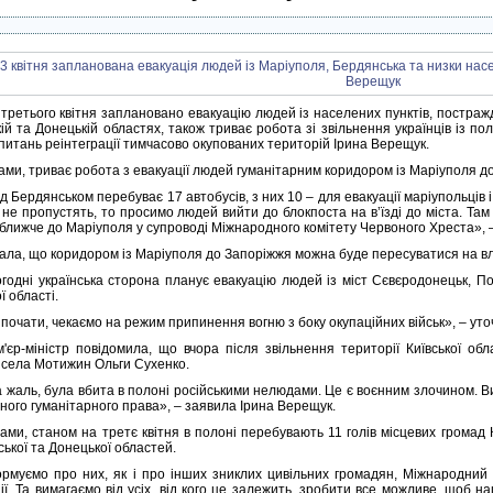
 третього квітня заплановано евакуацію людей із населених пунктів, постражд
ій та Донецькій областях, також триває робота зі звільнення українців із по
 питань реінтеграції тимчасово окупованих територій Ірина Верещук.
вами, триває робота з евакуації людей гуманітарним коридором із Маріуполя д
д Бердянськом перебуває 17 автобусів, з них 10 – для евакуації маріупольців 
 не пропустять, то просимо людей вийти до блокпоста на в’їзді до міста. Там
ближче до Маріуполя у супроводі Міжнародного комітету Червоного Хреста», – 
ала, що коридором із Маріуполя до Запоріжжя можна буде пересуватися на в
огодні українська сторона планує евакуацію людей із міст Сєвєродонецьк, 
ї області.
почати, чекаємо на режим припинення вогню з боку окупаційних військ», – ут
м'єр-міністр повідомила, що вчора після звільнення території Київської обл
 села Мотижин Ольги Сухенко.
а жаль, була вбита в полоні російськими нелюдами. Це є воєнним злочином. Ви
ного гуманітарного права», – заявила Ірина Верещук.
вами, станом на третє квітня в полоні перебувають 11 голів місцевих громад Ки
ької та Донецької областей.
рмуємо про них, як і про інших зниклих цивільних громадян, Міжнародний 
ії. Та вимагаємо від усіх, від кого це залежить, зробити все можливе, щоб на