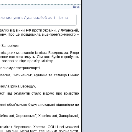
Друк
алих від війни РФ проти України, у Луганській,
лону. Про це повідомила віце-прем'єр-міністр –
о Запоріжжя.
і місцевих мешканців із міста Бердянська. Якщо
 вони вас чекатимуть. Сім автобусів спробують
розповіла віце-прем'єр-міністр.
ласному автотранспорті.
Попасна, Лисичанськ, Рубіжне та селища Нижнє
очнила Ірина Верещук.
асті від окупантів стало відомо про вбивство
нні обов’язково будуть покарані відповідно до
ївської, Херсонської, Харківської, Запорізької,
комітет Червоного Хреста, ООН і всі можливі
ші цивільні, мери міст, священики, журналісти,