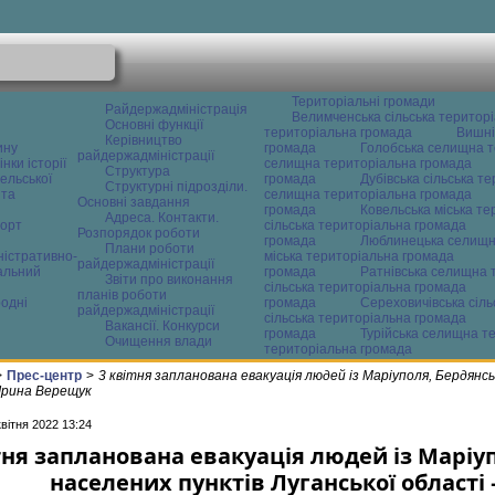
Територіальні громади
Райдержадміністрація
Велимченська сільська територ
Основні функції
територіальна громада
Вишні
Керівництво
ину
громада
Голобська селищна т
райдержадміністрації
нки історії
селищна територіальна громада
Структура
ельської
громада
Дубівська сільська т
Структурні підрозділи.
 та
селищна територіальна громада
Основні завдання
громада
Ковельська міська т
Адреса. Контакти.
орт
сільська територіальна громада
Розпорядок роботи
громада
Люблинецька селищн
Плани роботи
ністративно-
міська територіальна громада
райдержадміністрації
альний
громада
Ратнівська селищна 
Звіти про виконання
сільська територіальна громада
планів роботи
одні
громада
Сереховичівська сіл
райдержадміністрації
сільська територіальна громада
Вакансії. Конкурси
громада
Турійська селищна т
Очищення влади
територіальна громада
>
Прес-центр
>
3 квітня запланована евакуація людей із Маріуполя, Бердянс
 Ірина Верещук
квітня 2022 13:24
тня запланована евакуація людей із Маріу
населених пунктів Луганської області