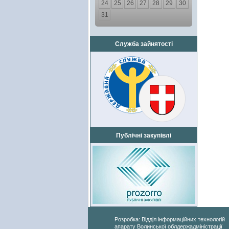
24
25
26
27
28
29
30
31
Служба зайнятості
Публічні закупівлі
Розробка: Відділ інформаційних технологій
апарату Волинської облдержадміністрації