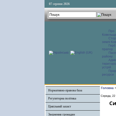
07 серпня 2026
Про
Ковельщ
Сторі
землі Ков
Герб
прапор
Пасп
району
Адмі
територі
устрій
Прир
ресурси
Головна
Нормативно-правова база
Середа, 22
Регуляторна політика
Си
Цивільний захист
Звернення громадян