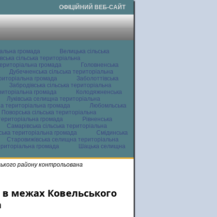
ОФІЦІЙНИЙ ВЕБ-САЙТ
іальна громада
Велицька сільська
вська сільська територіальна
ериторіальна громада
Головненська
Дубечненська сільська територіальна
ериторіальна громада
Заболоттівська
Забродівська сільська територіальна
ериторіальна громада
Колодяжненська
Луківська селищна територіальна
а територіальна громада
Любомльська
Поворська сільська територіальна
територіальна громада
Рівненська
Самарівська сільська територіальна
ьська територіальна громада
Смідинська
Старовижівська селищна територіальна
ериторіальна громада
Шацька селищна
ьського району контрольована
і в межах Ковельського
а