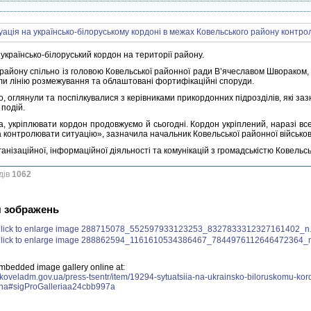
українсько-білоруський кордон на території району.
 району спільно із головою Ковельської районної ради В’ячеславом Шворако
ли лінію розмежування та облаштовані фортифікаційні споруди.
о, оглянули та поспілкувалися з керівниками прикордонних підрозділів, які за
подій.
а, укріплювати кордон продовжуємо й сьогодні. Кордон укріплений, наразі в
 контролювати ситуацію», зазначила начальник Ковельської районної військово
ганізаційної, інформаційної діяльності та комунікацій з громадськістю Ковельс
дів
1062
я зображень
mbedded image gallery online at:
.koveladm.gov.ua/press-tsentr/item/19294-sytuatsiia-na-ukrainsko-biloruskomu-ko
ana#sigProGalleriaa24cbb997a