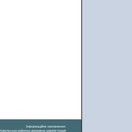
Інформаційне наповнення:
Ковельська районна державна адміністрація