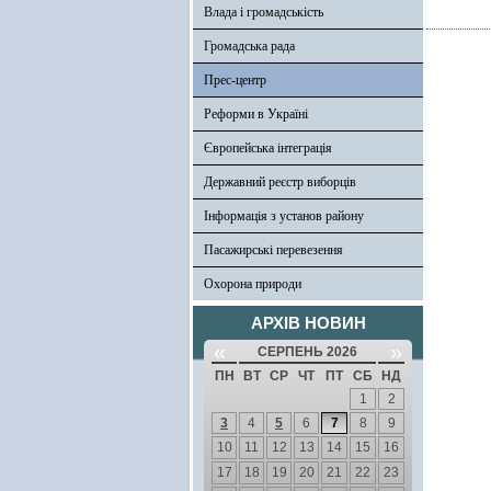
Влада і громадськість
Громадська рада
Прес-центр
Реформи в Україні
Європейська інтеграція
Державний реєстр виборців
Інформація з установ району
Пасажирські перевезення
Охорона природи
АРХІВ НОВИН
«
»
СЕРПЕНЬ 2026
ПН
ВТ
СР
ЧТ
ПТ
СБ
НД
1
2
3
4
5
6
7
8
9
10
11
12
13
14
15
16
17
18
19
20
21
22
23