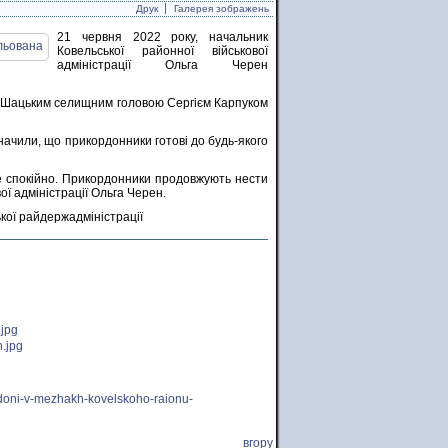
Друк
Галерея зображень
21 червня 2022 року, начальник
Ковельської районної військової
адміністрації Ольга Черен
м, Шацьким селищним головою Сергієм Карпуком
значили, що прикордонники готові до будь-якого
се спокійно. Прикордонники продовжують нести
ї адміністрації Ольга Черен.
ької райдержадміністрації
rdoni-v-mezhakh-kovelskoho-raionu-
вгору