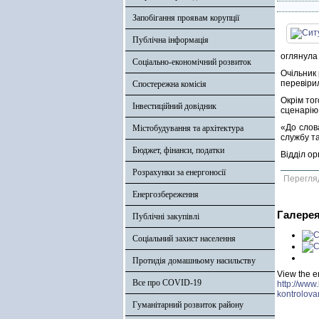
Запобігання проявам корупції
Публічна інформація
оглянула 
Соціально-економічний розвиток
Очільник
перевіри
Спостережна комісія
Окрім тог
Інвестиційний довідник
сценарію 
«До слов
Містобудування та архітектура
службу та
Бюджет, фінанси, податки
Відділ ор
Розрахунки за енергоносії
Перегля
Енергозбереження
Галере
Публічні закупівлі
Соціальний захист населення
Протидія домашньому насильству
View the e
Все про COVID-19
http://www
kontrolov
Гуманітарний розвиток району