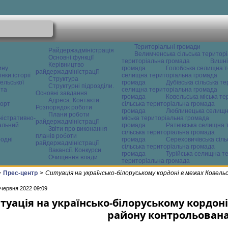
Територіальні громади
Райдержадміністрація
Велимченська сільська територ
Основні функції
територіальна громада
Вишні
Керівництво
ину
громада
Голобська селищна т
райдержадміністрації
нки історії
селищна територіальна громада
Структура
ельської
громада
Дубівська сільська т
Структурні підрозділи.
 та
селищна територіальна громада
Основні завдання
громада
Ковельська міська т
Адреса. Контакти.
орт
сільська територіальна громада
Розпорядок роботи
громада
Люблинецька селищн
Плани роботи
ністративно-
міська територіальна громада
райдержадміністрації
альний
громада
Ратнівська селищна 
Звіти про виконання
сільська територіальна громада
планів роботи
одні
громада
Сереховичівська сіл
райдержадміністрації
сільська територіальна громада
Вакансії. Конкурси
громада
Турійська селищна т
Очищення влади
територіальна громада
>
Прес-центр
>
Ситуація на українсько-білоруському кордоні в межах Ковел
 червня 2022 09:09
туація на українсько-білоруському кордон
району контрольован