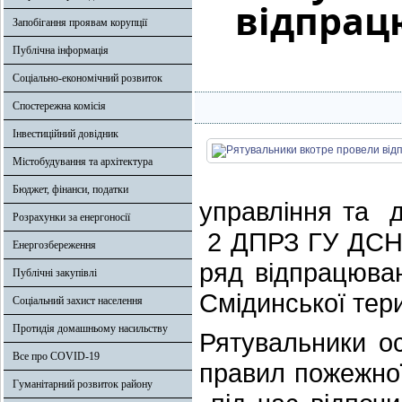
відпрац
Запобігання проявам корупції
Публічна інформація
Соціально-економічний розвиток
Спостережна комісія
Інвестиційний довідник
Містобудування та архітектура
Бюджет, фінанси, податки
управління та 
Розрахунки за енергоносії
2 ДПРЗ ГУ ДСНС
Енергозбереження
ряд відпрацюва
Публічні закупівлі
Смідинської тер
Соціальний захист населення
Протидія домашньому насильству
Рятувальники о
Все про COVID-19
правил пожежної
Гуманітарний розвиток району