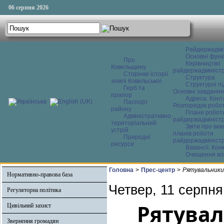
06 серпня 2026
Райдержадмі
Основні функ
Про
Керівництво
Ковельщину
райдержадміністр
Сторінки історії
Структура
землі Ковельської
Структурні пі
Герб та
Основні завдання
прапор
Адреса. Конт
Паспорт
Розпорядок робо
району
Плани робот
Адміністративно-
райдержадміністр
територіальний
Звіти про ви
устрій
планів роботи
Природні
райдержадміністр
ресурси
Вакансії. Кон
Очищення вл
Головна
>
Прес-центр
>
Рятувальники
Нормативно-правова база
Четвер, 11 серпня
Регуляторна політика
Рятувал
Цивільний захист
Звернення громадян