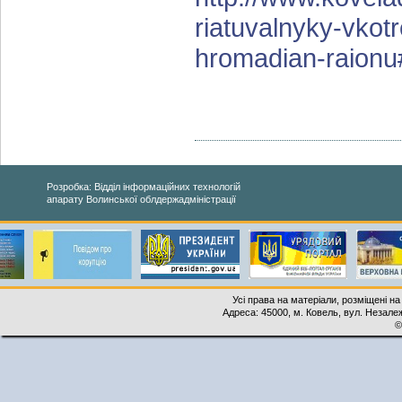
riatuvalnyky-vkot
hromadian-raionu
Розробка: Відділ інформаційних технологій
апарату Волинської облдержадміністрації
Усі права на матеріали, розміщені на
Адреса: 45000, м. Ковель, вул. Незалеж
©