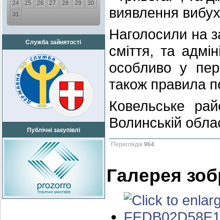
24
25
26
27
28
29
30
виявлення вибух
31
Наголосили на з
Служба зайнятості
сміття, та адмін
особливо у пер
також правила п
Ковельське ра
Волинській обла
Публічні закупівлі
Переглядів
964
Галерея зо