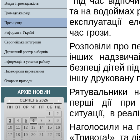
під час відпочи
Влада і громадськість
та на водоймах 
Громадська рада
експлуатації ел
Прес-центр
час грози.
Реформи в Україні
Європейська інтеграція
Розповіли про пе
Державний реєстр виборців
інших надзвича
Інформація з установ району
безпеці дітей під
Пасажирські перевезення
іншу друковану п
Охорона природи
Рятувальники 
АРХІВ НОВИН
«
»
перші дії при
СЕРПЕНЬ 2026
ПН
ВТ
СР
ЧТ
ПТ
СБ
НД
ситуації, в реал
1
2
3
4
5
6
7
8
9
Наголосили на п
10
11
12
13
14
15
16
«Тривога!», та ді
17
18
19
20
21
22
23