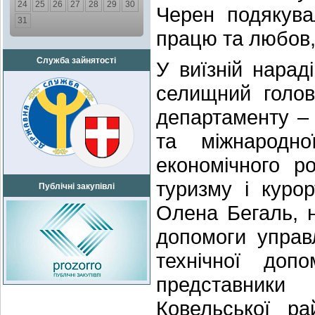
24
25
26
27
28
29
30
Черен подякува
31
працю та любов,
Служба зайнятості
У виїзній нарад
селищний голов
департаменту – 
та міжнародно
економічного р
туризму і курор
Публічні закупівлі
Олена Бегаль, н
допомоги управ
технічної до
представники 
Ковельської ра