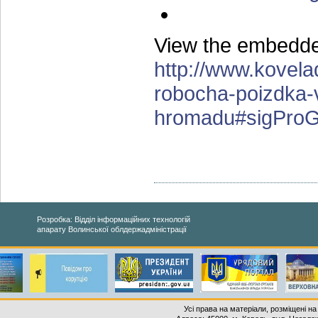
View the embedded
http://www.kovela
robocha-poizdka-v
hromadu#sigProG
Розробка: Відділ інформаційних технологій
апарату Волинської облдержадміністрації
Усі права на матеріали, розміщені на