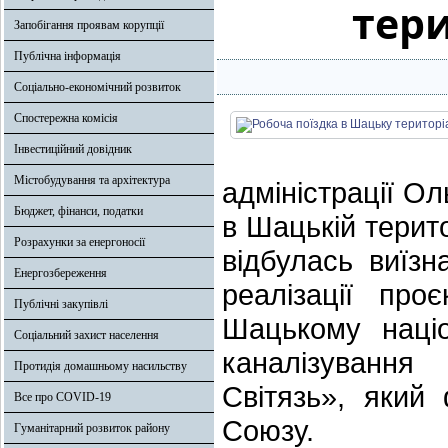
тер
Запобігання проявам корупції
Публічна інформація
Соціально-економічний розвиток
Спостережна комісія
Інвестиційний довідник
Містобудування та архітектура
адміністрації О
Бюджет, фінанси, податки
в Шацькій терито
Розрахунки за енергоносії
відбулась виїз
Енергозбереження
реалізації проє
Публічні закупівлі
Шацькому наці
Соціальний захист населення
каналізування
Протидія домашньому насильству
Світязь», який
Все про COVID-19
Союзу.
Гуманітарний розвиток району