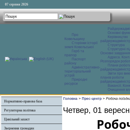
07 серпня 2026
Райдержадмі
Основні функ
Про
Керівництво
Ковельщину
райдержадміністр
Сторінки історії
Структура
землі Ковельської
Структурні пі
Герб та
Основні завдання
прапор
Адреса. Конт
Паспорт
Розпорядок робо
району
Плани робот
Адміністративно-
райдержадміністр
територіальний
Звіти про ви
устрій
планів роботи
Природні
райдержадміністр
ресурси
Вакансії. Кон
Очищення вл
Головна
>
Прес-центр
>
Робоча поїздк
Нормативно-правова база
Четвер, 01 вересн
Регуляторна політика
Робо
Цивільний захист
Звернення громадян