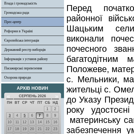
Влада і громадськість
Перед початк
Громадська рада
районної війсь
Прес-центр
Шацьким сели
Реформи в Україні
виконали поче
Європейська інтеграція
почесного зван
Державний реєстр виборців
багатодітним м
Інформація з установ району
Положеве, матері
Пасажирські перевезення
с. Мельники, ма
Охорона природи
жительці с. Омел
АРХІВ НОВИН
«
»
СЕРПЕНЬ 2026
до Указу Презид
ПН
ВТ
СР
ЧТ
ПТ
СБ
НД
року удостоєні
1
2
3
4
5
6
7
8
9
материнську сам
10
11
12
13
14
15
16
забезпечення у
17
18
19
20
21
22
23