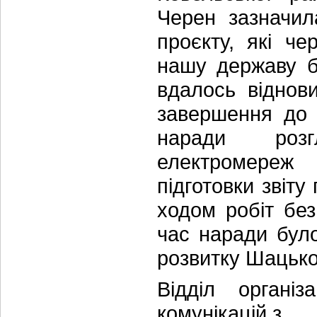
Черен зазначи
проєкту, які че
нашу державу б
вдалось віднов
завершення до 
наради розг
електромереж 
підготовки звіту
ходом робіт без
час наради було
розвитку Шацько
Відділ організ
комунікацій з